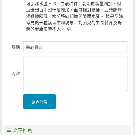
可引起水腫。 3、血液稀釋：乳期血容量增加。但
血漿蛋白則沒什麼增加，血液相對變稀，血漿膠體
滲透壓降低，水分移向組織間隙而水腫。 這是孕婦
常見的一種病理生理現象，對胎兒的生長髮育及母
體的健康影響不大。 孕...
暱稱
內容
發表評論
文章推薦