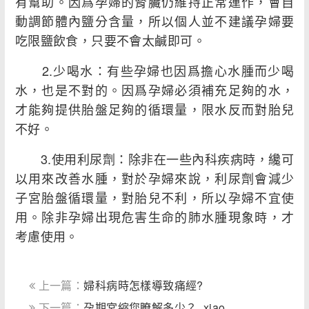
有幫助。因爲孕婦的腎臟仍維持正常運作，會自
動調節體內鹽分含量，所以個人並不建議孕婦要
吃限鹽飲食，只要不會太鹹即可。
2.少喝水：有些孕婦也因爲擔心水腫而少喝
水，也是不對的。因爲孕婦必須補充足夠的水，
才能夠提供胎盤足夠的循環量，限水反而對胎兒
不好。
3.使用利尿劑：除非在一些內科疾病時，纔可
以用來改善水腫，對於孕婦來說，利尿劑會減少
子宮胎盤循環量，對胎兒不利，所以孕婦不宜使
用。除非孕婦出現危害生命的肺水腫現象時，才
考慮使用。
上一篇：
婦科病時怎樣導致痛經?
下一篇：
孕期宮縮您瞭解多少？_xiao