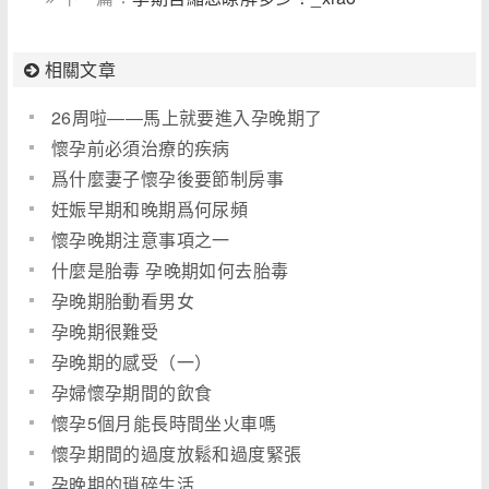
相關文章
26周啦――馬上就要進入孕晚期了
懷孕前必須治療的疾病
爲什麼妻子懷孕後要節制房事
妊娠早期和晚期爲何尿頻
懷孕晚期注意事項之一
什麼是胎毒 孕晚期如何去胎毒
孕晚期胎動看男女
孕晚期很難受
孕晚期的感受（一）
孕婦懷孕期間的飲食
懷孕5個月能長時間坐火車嗎
懷孕期間的過度放鬆和過度緊張
孕晚期的瑣碎生活