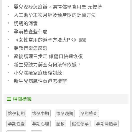
嬰兒溼疹怎麼辦，選擇儘早食用聖 元優博
人工助孕末次月經及預產期的計算方法
奶瓶的消毒
孕前檢查些什麼
《女性常用的避孕方法大PK》(圖)
胎教音樂怎麼選
產後護理三步走 讓傷口快速恢復
新生兒聽力篩查有何法律依據？
小兒腦癱家庭康復訓練
新生兒病感性黃疸怎樣辦
相關標籤
懷孕初期
懷孕中期
懷孕晚期
孕期檢查
孕期性愛
孕期心理
胎教
假性懷孕
孕期清胎毒