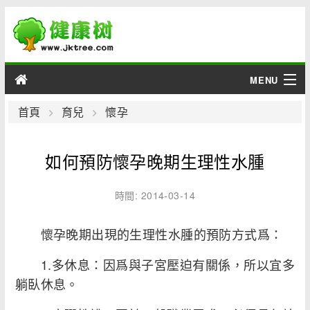
MENU
男性
首頁
育兒
懷孕
女性
如何預防懷孕晚期生理性水腫
育兒
時間: 2014-03-14
老人
懷孕晚期出現的生理性水腫的預防方式爲：
綜合
1.多休息：因爲與子宮壓迫有關係，所以宜多
疾病
躺臥休息。