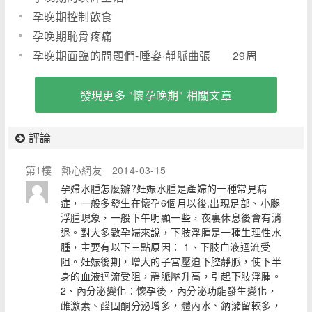
孕晚期控制飲食
孕晚期恥骨疼痛
孕晚期面臨的問題們-睡姿·靜脈曲張 29周
發現更多 "懷孕晚期" 相關文章
評論
第1樓
熱心網友
2014-03-15
孕婦水腫怎麼辦?妊娠水腫是產婦的一種常見病
症，一般多發生在懷孕6個月以後,出現足部、小腿
浮腫現象，一般下午明顯一些，夜裏休息後會有消
退。對大多數孕婦來說，下肢浮腫是一種生理性水
腫，主要有以下三點原因： 1、下肢血液迴流受
阻。妊娠後期，增大的子宮壓迫下腔靜脈，使下半
身的血液迴流受阻，靜脈壓升高，引起下肢浮腫。
2、內分泌變化：懷孕後，內分泌功能發生變化，
雌激素、醛固酮分泌增多，體內水、鈉瀦留較多，