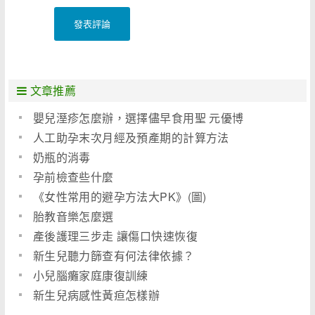
發表評論
文章推薦
嬰兒溼疹怎麼辦，選擇儘早食用聖 元優博
人工助孕末次月經及預產期的計算方法
奶瓶的消毒
孕前檢查些什麼
《女性常用的避孕方法大PK》(圖)
胎教音樂怎麼選
產後護理三步走 讓傷口快速恢復
新生兒聽力篩查有何法律依據？
小兒腦癱家庭康復訓練
新生兒病感性黃疸怎樣辦