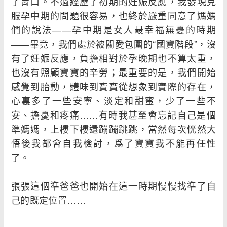
了胃口。不過經歷了初期的妊娠反應，我發現克
服孕中期的問題很容易，也終於嚴重同意了媽媽
們的說法――孕中期是女人最幸福無憂的時期
――畢竟，我們處於被關愛包圍的“國寶階段”，沒
有了妊娠反應，負擔相對於孕晚期也不算太重，
也沒有照顧寶寶的辛勞；最重要的是，我們開始
感覺到胎動，體味到寶寶從想象到實際的存在，
心裏多了一些安寧、淡定和甜蜜，少了一些不
安、擔憂和疼痛……有時我甚至會忘記自己是個
準媽媽，上樓下樓還蹦蹦跳跳，當然每次恍然大
悟後我都會自我檢討，爲了寶寶我不能再任性
了。
張張這個準爸爸也開始在這一時期慢慢找準了自
己的既定位置……