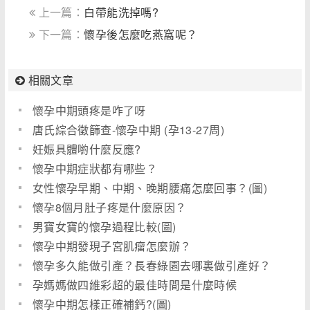
上一篇：
白帶能洗掉嗎?
下一篇：
懷孕後怎麼吃燕窩呢？
相關文章
懷孕中期頭疼是咋了呀
唐氏綜合徵篩查-懷孕中期 (孕13-27周)
妊娠具體喲什麼反應?
懷孕中期症狀都有哪些？
女性懷孕早期、中期、晚期腰痛怎麼回事？(圖)
懷孕8個月肚子疼是什麼原因？
男寶女寶的懷孕過程比較(圖)
懷孕中期發現子宮肌瘤怎麼辦？
懷孕多久能做引產？長春綠園去哪裏做引產好？
孕媽媽做四維彩超的最佳時間是什麼時候
懷孕中期怎樣正確補鈣?(圖)