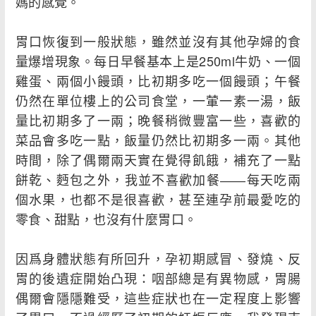
媽的感覺。
胃口恢復到一般狀態，雖然並沒有其他孕婦的食
量爆增現象。每日早餐基本上是250ml牛奶、一個
雞蛋、兩個小饅頭，比初期多吃一個饅頭；午餐
仍然在單位樓上的公司食堂，一葷一素一湯，飯
量比初期多了一兩；晚餐稍微豐富一些，喜歡的
菜品會多吃一點，飯量仍然比初期多一兩。其他
時間，除了偶爾兩天實在覺得飢餓，補充了一點
餅乾、麪包之外，我並不喜歡加餐――每天吃兩
個水果，也都不是很喜歡，甚至連孕前最愛吃的
零食、甜點，也沒有什麼胃口。
因爲身體狀態有所回升，孕初期感冒、發燒、反
胃的後遺症開始凸現：咽部總是有異物感，胃腸
偶爾會隱隱難受，這些症狀也在一定程度上影響