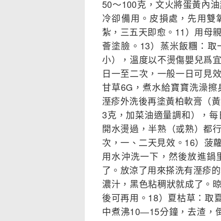
50～100克，文火將蛋黃內
冷卻備用。皮損處，先用雙
紮，三五天即愈。11）用母
薈塗臉。13）蒸米飯糰：
小），溫度以不燙傷嬰兒爲
日一至二次，一般一日可見效
甘草6G，煮水給寶寶洗澡擦
溼疹外洗後再塗黃柏軟膏（黃
3克，加菜油適量調和），每
開水燙過，半熟（或熟）都
次，一、二天見效。16）菠
用水沖洗一下，然後放進鍋
了。放涼了用來搽洗有溼疹的
濃汁，黑色粘稠狀就成了。
後可再用。18）夏枯草：取夏枯
中煮沸10―15分鐘，去渣，