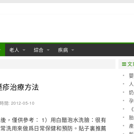
老人
綜合
疾病
孕
陰道
性包皮
老人保健
女性卵巢
懷孕
老人生活
兩性
分娩
糖尿病
老人飲食
減肥
癌症
美容
肝病
文
經期
性保養
老人心理
新生兒期
女性護理
老人疾病
整形
嬰兒期
胃病
老人健身
瑜伽
腎病
健身
泌尿科
嬰
聖 
人
溼疹治療方法
期
生理
性疾病
老人用品
學前期
女性疾病
亞健康
老人護理
母嬰用品
肛腸科
急救自救
精神病
骨科
算方
奶
耳鼻喉
腦病
心血管
孕
時間: 2012-05-10
《
皮膚病
眼科
口腔科
(圖)
胎
後，僅供參考： 1）用白醋泡水洗臉：很有
內科
產
經常洗用來做爲日常保健和預防。貼子裏推薦