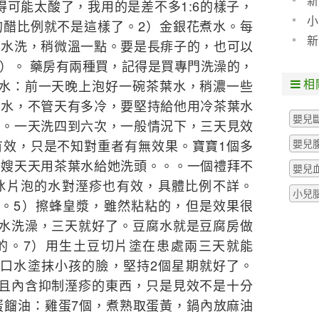
新
得可能太酸了，我用的是差不多1:6的樣子，
小
的醋比例就不是這樣了。2）金銀花煮水。每
新
的水洗，稍微溫一點。要是長痱子的，也可以
）。 藥房有兩種買，記得是買專門洗澡的，
相
葉水：前一天晚上泡好一碗茶葉水，稍濃一些
冷水，不管天有多冷，要堅持給他用冷茶葉水
嬰兒
到。一天洗四到六次，一般情況下，三天見效
嬰兒
有效，只是不知對重者有無效果。寶寶1個多
月嫂天天用茶葉水給她洗頭。。。一個禮拜不
嬰兒
冰片泡的水對溼疹也有效，具體比例不詳。
小兒
次。5）擦蜂皇漿，雖然粘粘的，但是效果很
腐水洗澡，三天就好了。豆腐水就是豆腐房做
的。7）用生土豆切片塗在患處兩三天就能
用口水塗抹小孩的臉，堅持2個星期就好了。
，且內含抑制溼疹的東西，只是見效不是十分
蛋餾油：雞蛋7個，煮熟取蛋黃，鍋內放麻油