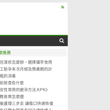
章推薦
兒溼疹怎麼辦，選擇儘早食用
元優博
工助孕末次月經及預產期的計
法
瓶的消毒
前檢查些什麼
女性常用的避孕方法大PK》
教音樂怎麼選
後護理三步走 讓傷口快速恢復