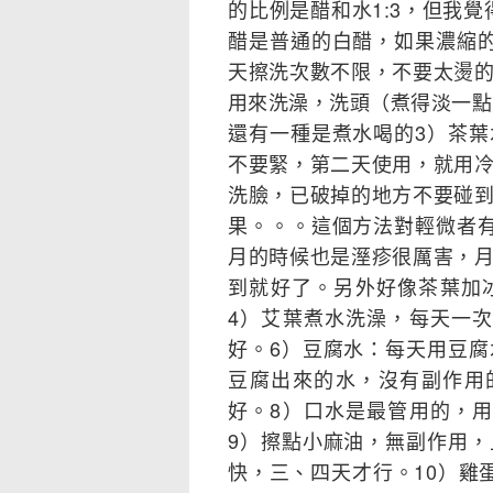
的比例是醋和水1:3，但我覺
醋是普通的白醋，如果濃縮
天擦洗次數不限，不要太燙
用來洗澡，洗頭（煮得淡一點
還有一種是煮水喝的3）茶
不要緊，第二天使用，就用
洗臉，已破掉的地方不要碰
果。。。這個方法對輕微者
月的時候也是溼疹很厲害，
到就好了。另外好像茶葉加
4）艾葉煮水洗澡，每天一
好。6）豆腐水：每天用豆
豆腐出來的水，沒有副作用
好。8）口水是最管用的，
9）擦點小麻油，無副作用
快，三、四天才行。10）雞