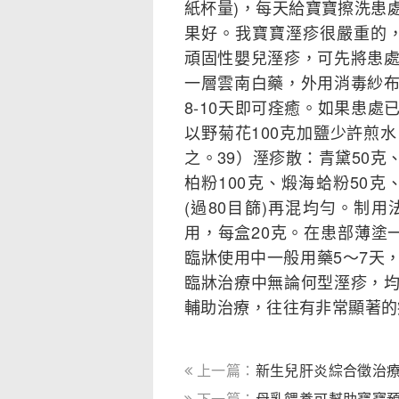
紙杯量)，每天給寶寶擦洗患
果好。我寶寶溼疹很嚴重的，
頑固性嬰兒溼疹，可先將患
一層雲南白藥，外用消毒紗
8-10天即可痊癒。如果患
以野菊花100克加鹽少許煎
之。39）溼疹散：青黛50克
柏粉100克、煅海蛤粉50克
(過80目篩)再混均勻。制
用，每盒20克。在患部薄塗
臨牀使用中一般用藥5～7天
臨牀治療中無論何型溼疹，
輔助治療，往往有非常顯著的
上一篇：
新生兒肝炎綜合徵治
下一篇：
母乳餵養可幫助寶寶預