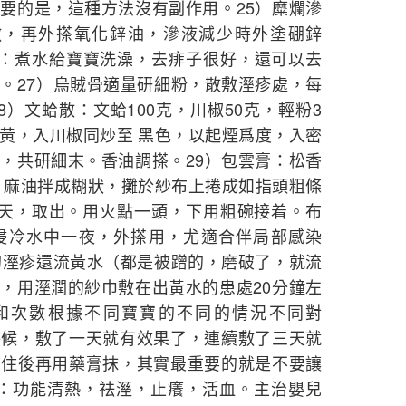
要的是，這種方法沒有副作用。25）糜爛滲
敷，再外搽氧化鋅油，滲液減少時外塗硼鋅
降草：煮水給寶寶洗澡，去痱子很好，還可以去
。27）烏賊骨適量研細粉，散敷溼疹處，每
）文蛤散：文蛤100克，川椒50克，輕粉3
黃，入川椒同炒至 黑色，以起煙爲度，入密
，共研細末。香油調搽。29）包雲膏：松香
勻，麻油拌成糊狀，攤於紗布上捲成如指頭粗條
1天，取出。用火點一頭，下用粗碗接着。布
浸冷水中一夜，外搽用，尤適合伴局部感染
的溼疹還流黃水（都是被蹭的，磨破了，就流
，用溼潤的紗巾敷在出黃水的患處20分鐘左
間和次數根據不同寶寶的不同的情況不同對
時候，敷了一天就有效果了，連續敷了三天就
結住後再用藥膏抹，其實最重要的就是不要讓
 ：功能清熱，祛溼，止癢，活血。主治嬰兒