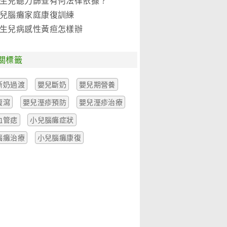
生兒聽力篩查有何法律依據？
兒腦癱家庭康復訓練
生兒病感性黃疸怎樣辦
關標籤
斷奶過渡
嬰兒斷奶
嬰兒期營養
腹瀉
嬰兒溼疹預防
嬰兒溼疹治療
血管痣
小兒腦癱症狀
腦癱治療
小兒腦癱康復