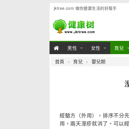
jktree.com 做你健康生活的好幫手
男性
女性
育兒
男性陽痿
女性乳房
男性早泄
準備懷
女性
男
首頁
育兒
嬰兒期
男性不育
女性子宮
男性心理
女性
產後
男
男性飲食
女性飲食
男性用品
幼兒
女性
男
經驗方（外用），排序不分先
用，兩天溼疹就消了。可以