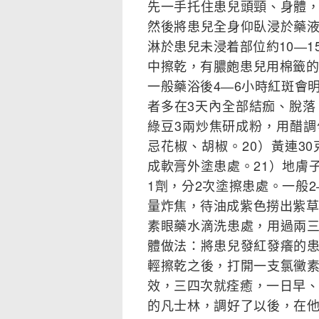
先一手托住患兒頭頸、身體
然後將患兒全身仰臥浸於藥
淋於患兒未浸着部位約10―
中擦乾，有膿皰患兒用棉籤的
一般藥浴後4―6小時紅斑會
者多在3天內全部結痂、脫落
綠豆3兩炒焦研成粉，用醋
忌花椒、胡椒。20）黃連3
成軟膏外塗患處。21）地膚子
1劑，分2次塗擦患處。一般2
量炸焦，待油成紫色撈出紫草
素眼藥水滴洗患處，用過兩
體做法：將患兒發紅發癢的
輕擦乾之後，打開一支氯黴
效，三四次就痊癒，一日早、
的凡士林，調好了以後，在