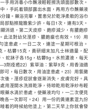
，一手用消毒小巾蘸液輕輕擦洗頭面部數次。
液中，手託着頸部露出水面，再用方巾蘸藥液
15分鐘。藥浴完畢，置患兒於乾淨柔軟的浴巾
局部點擦龍膽紫少許，每日1次，連有3天。
明顯消退，第二天皮疹、皰疹減少，有膿皰疹
。此法對幼兒溼疹、膿皰瘡也有效。19）用
調勻塗患處，一日二次，連塗一星期可根治。
0克，枯礬15克，黃研細末加凡士林適量，配
、蛇牀子各15g，枯礬9g。水煎濃液，每天
―3劑痊癒22）紫草油：紫草9克，用香油適
即可，每日數次，用油塗患處。23）用氯黴
三次後，溼疹症狀會逐漸消失，皮膚完好。具
患處用溼開水洗滌乾淨，待晾乾用乾淨紗布輕
素眼藥水滴於患處，使藥液均勻，一二次便見
晚各一次即可。24）用一份的黃連素混九份
他睡着的時候給他塗上，第二天早上你就會發