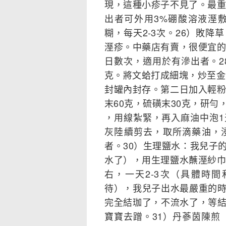
現，這種小疹子不見了。最重
出者可外用3%硼酸溶液溼
糊，每天2-3次。26）敗
溼疹。中藥店有賣，很便宜的
日數次，適用於有滲出者。28
克。將文蛤打成細塊，炒至金
封罐內封存。第二日加入輕粉
末60克，硫磺末30克，研
，用線紮緊，再入麻油中泡
灰陸續剪去，取所滴藥油，
者。30）生理鹽水：我兒子
水了），用生理鹽水蘸溼紗巾
右，一天2-3次（具體時
待），我兒子出水最嚴重的
完全結珈了，不流水了，等
寶寶去蹭。31）丹蔘茵陳煎