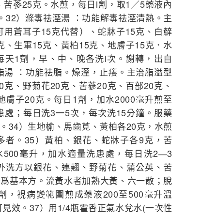
、苦蔘25克。水煎，每日l劑，取1／5藥液內
。32）滌毒祛溼湯 ：功能解毒祛溼清熱。主
可用蒼耳子15克代替）、蛇牀子15克、白蘚
5克、生軍15克、黃柏15克、地膚子15克．水
每天1劑，早、中、晚各洗l次。謝轉，出自
祛脂湯 ：功能祛脂。燥溼，止癢。主治脂溢型
0克、野菊花20克、苦蔘20克、百部20克、
他膚子20克。每日1劑，加水2000毫升煎至
患處；每日洗3一5次，每次洗15分鐘。服藥
。34）生地榆、馬齒莧、黃柏各20克，水煎
多者。35）黃柏、銀花、蛇牀子各9克，苦
500毫升，加水適量洗患處，每日洗2―3
藥外洗方以銀花、連翹、野菊花、蒲公英、苦
子爲基本方。流黃水者加熟大黃、六一散；脫
，視病變範圍煎成藥液200至500毫升溫
可見效。37）用1/4瓶霍香正氣水兌水(一次性