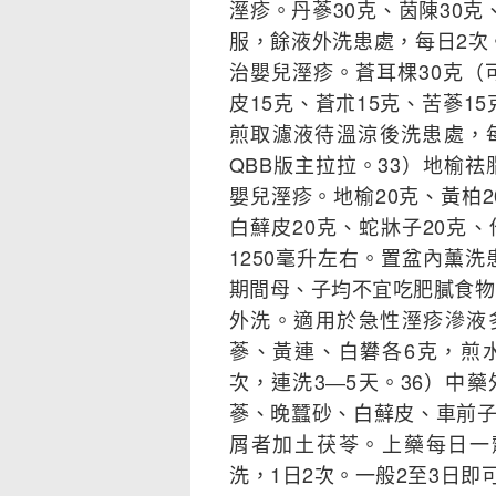
溼疹。丹蔘30克、茵陳30克
服，餘液外洗患處，每日2次
治嬰兒溼疹。蒼耳棵30克（
皮15克、蒼朮15克、苦蔘1
煎取濾液待溫涼後洗患處，
QBB版主拉拉。33）地榆
嬰兒溼疹。地榆20克、黃柏2
白蘚皮20克、蛇牀子20克、
1250毫升左右。置盆內薰洗
期間母、子均不宜吃肥膩食物
外洗。適用於急性溼疹滲液
蔘、黃連、白礬各6克，煎水
次，連洗3―5天。36）中
蔘、晚蠶砂、白蘚皮、車前
屑者加土茯苓。上藥每日一劑
洗，1日2次。一般2至3日即