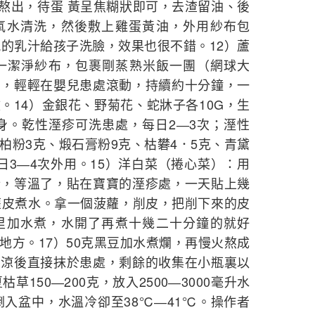
油熬出，待蛋 黃呈焦糊狀即可，去渣留油、後
氧水清洗，然後敷上雞蛋黃油，外用紗布包
親的乳汁給孩子洗臉，效果也很不錯。12）蘆
取一潔淨紗布，包裹剛蒸熟米飯一團（網球大
宜，輕輕在嬰兒患處滾動，持續約十分鐘，一
。14）金銀花、野菊花、蛇牀子各10G，生
身。乾性溼疹可洗患處，每日2―3次；溼性
柏粉3克、煅石膏粉9克、枯礬4．5克、青黛
日3―4次外用。15）洋白菜（捲心菜）：用
行，等溫了，貼在寶寶的溼疹處，一天貼上幾
蘿皮煮水。拿一個菠蘿，削皮，把削下來的皮
里加水煮，水開了再煮十幾二十分鐘的就好
地方。17）50克黑豆加水煮爛，再慢火熬成
晾涼後直接抹於患處，剩餘的收集在小瓶裏以
草150―200克，放入2500―3000毫升水
倒入盆中，水溫冷卻至38℃―41℃。操作者