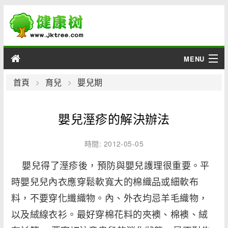
MENU
男性
首頁
育兒
嬰兒期
女性
嬰兒溼疹的解決辦法
育兒
時間: 2012-05-05
老人
嬰兒得了溼疹後，預防與嬰兒護理很重要。平
時嬰兒兒內衣應穿鬆軟寬大的棉織品或細軟布
綜合
料，不要穿化纖織物。內、外衣均忌羊毛織物，
疾病
以及絨線衣衫。最好穿棉花料的夾襖、棉襖、絨