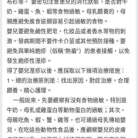
布衫等。 要密切注意患兒的消化狀態，是否對牛
奶、雞蛋、魚、蝦等食物過敏。母乳餵養的，母
親應避免進食這類容易引起過敏的食物。
嬰兒要避免鹼性肥皂、化妝品或者香水等物的刺
激。發病期間不要作卡介苗或其他預防接種。要
避免與單純皰疹（俗稱“熱瘡”）的患者接觸，以免
發生皰疹性溼疹。
得了嬰兒溼疹以後，應採取以下幾項治療措施：
1、總的治療原則是：找出原因，對症治療，合理
餵養，精心護理。
一般說來，先要觀察有沒有食物過敏，特別是
牛奶、母乳或雞蛋白等動物蛋白的過敏；其次，
母親吃魚、蝦、蟹、雞等，也可通過母乳傳給嬰
兒，在吃這些動物性食品後，應觀察嬰兒的皮膚