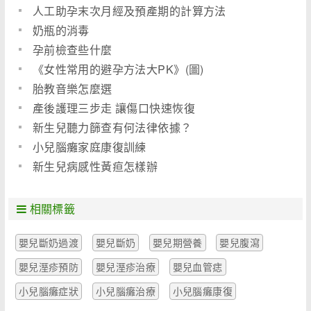
人工助孕末次月經及預產期的計算方法
奶瓶的消毒
孕前檢查些什麼
《女性常用的避孕方法大PK》(圖)
胎教音樂怎麼選
產後護理三步走 讓傷口快速恢復
新生兒聽力篩查有何法律依據？
小兒腦癱家庭康復訓練
新生兒病感性黃疸怎樣辦
相關標籤
嬰兒斷奶過渡
嬰兒斷奶
嬰兒期營養
嬰兒腹瀉
嬰兒溼疹預防
嬰兒溼疹治療
嬰兒血管痣
小兒腦癱症狀
小兒腦癱治療
小兒腦癱康復