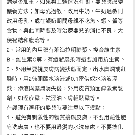
病是否加重，如果與上述情況有關，嬰兒應改變
餵養方法；如母乳過敏，改用牛奶，牛奶過敏則
改用母乳，或在餵奶期間母親不吃魚、蝦、蟹等
食物。與此同時要及時治療嬰兒的消化不良，大
便祕結和腹瀉等。
2、常用的內用藥有苯海拉明糖漿、複合維生素
B、維生素C等，有繼發感染時還要加用抗生素。
3、外用藥要視皮膚病變狀態而定，出水糜爛或紅
腫時，用2％硼酸水溶液或0.1雷佛奴水溶液溼
敷，滲液與糜爛消失後，外用皮質類固醇激素製
劑，如溼疹霜、祛溼油、膚輕鬆霜等。
在護理有溼疹的嬰兒時要注意以下幾點：
1、避免有剌激性的物質接觸皮膚，不要用鹼性肥
皂洗患處，也不要用過燙的水洗患處，不要塗化