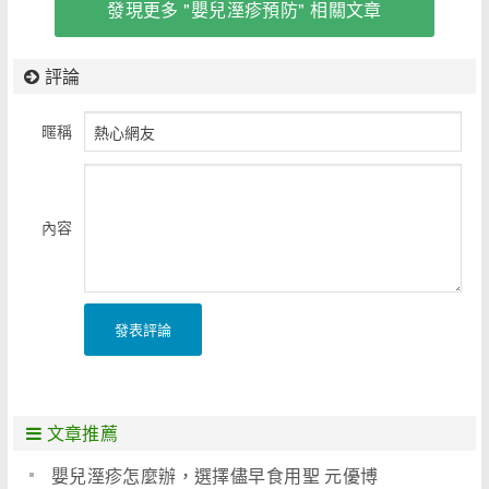
發現更多 "嬰兒溼疹預防" 相關文章
評論
暱稱
內容
發表評論
文章推薦
嬰兒溼疹怎麼辦，選擇儘早食用聖 元優博