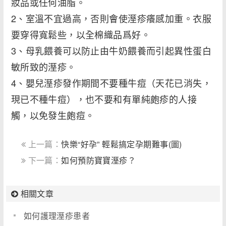
妝品或任何油脂。
2、室溫不宜過高，否則會使溼疹癢感加重。衣服
要穿得寬鬆些，以全棉織品爲好。
3、母乳餵養可以防止由牛奶餵養而引起異性蛋白
敏所致的溼疹。
4、嬰兒溼疹發作期間不要種牛痘（天花已消失，
現已不種牛痘），也不要和有單純皰疹的人接
觸，以免發生皰痘。
上一篇：
快樂“好孕” 輕鬆搞定孕期難事(圖)
下一篇：
如何預防寶寶溼疹？
相關文章
如何護理溼疹患者