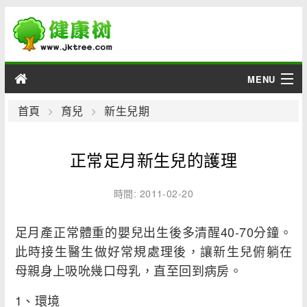
MENU
男性
首頁
育兒
新生兒期
女性
正常足月新生兒的護理
育兒
時間: 2011-02-20
老人
足月產正常體重的嬰兒出生後多清醒40-70分鐘。
綜合
此時接生醫生做好常規處理後，讓新生兒俯躺在
母親身上吸吮幾口母乳，直至回到病房。
疾病
1、環境