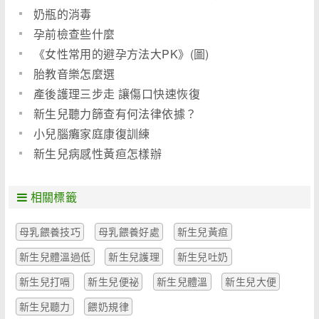
奶瓶的消毒
孕前檢查些什麼
《女性常用的避孕方法大PK》(圖)
胎教音樂怎麼選
產後護理三步走 讓傷口快速恢復
新生兒聽力篩查有何法律依據？
小兒腦癱家庭康復訓練
新生兒病感性黃疸怎樣辦
相關標籤
母乳餵養技巧
母乳餵養好處
新生兒黃疸
新生兒體溫過低
新生兒護理
新生兒吐奶
新生兒打嗝
新生兒便祕
新生兒體溫
新生兒大便
新生兒聽力
餵奶規律