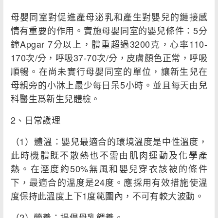
母嬰同室對促進產母泌乳和產生對嬰兒的鏈接感
情有重要的作用。實施母嬰同室的嬰兒條件：5分
鐘Apgar 7分以上，體重超過3200克，心率110-
170次/分，呼吸37-70次/分，皮膚顏色正常，呼吸
順暢。在尚未實行母嬰同室的單位，讓新生兒在
母親旁的小牀上最少每日呆5小時。並且每天由兒
科醫生爲新生兒體檢。
2、日常護理
（1）體溫：嬰兒最適合的環境溫度是中性溫度，
此時機體既不散熱也不需由肌肉運動及化學產
熱。在溼度約50%無風和嬰兒穿衣該被的條件
下，最適合的溫度是24度。應採用有效措施使溫
度保持此溫度上下1度範圍內，不可有較大波動。
（2）營養：提倡母乳餵養。