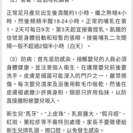
正常足月產兒出生後清醒約1小時，繼之熟睡4小
時，然後頻頻半醒18-24小時。正常的哺乳在第
1、2天可每日9次，第3天起宜按需授乳。飢餓的
信號是身體扭動和短暫的張眼。按需哺乳二次間
隔一般不超過2個半小時（白天）。
（3）防病：首先是防感染，接觸嬰兒的人員必須
身體健康，並注意個人衛生，在護理嬰兒前後要
洗手。皮膚是細菌可能浸入的門戶之一，嚴禁擦
傷。每次嬰兒清潔及浴後用軟毛巾吸乾，然後在
皮膚褶處撒少許爽身粉，頸部只許用指抹，以防
直接撒粉被嬰兒吸入。
新生兒“馬牙”、“上皮珠”、乳房腫大、“假月經”、
紅斑、粟粒疹等不需特別處理。家長不要隨便給
新生兒擠乳頭、擦口腔，以免發生感染。