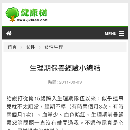
MENU
男性
首頁
女性
女性生理
女性
生理期保養經驗小總結
育兒
時間: 2011-08-09
老人
話說打從俺15歲跨入生理期隊伍以來，似乎這事
綜合
兒就不太順當，經期不準（有時兩個月3次、有時
兩個月1次）、血量少、血色暗紅、生理期前暴躁
疾病
易怒等問題一直沒有離開過我。不過俺還真是心