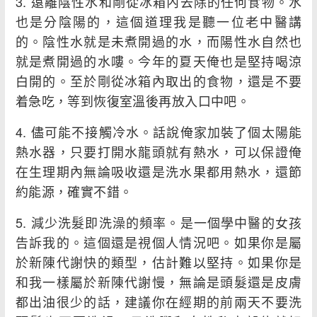
3. 遠離陰性水和剛從冰箱內去除的任何食物。水
也是分陰陽的，這個道理我是聽一位老中醫講
的。陰性水就是未煮開過的水，而陽性水自然也
就是煮開過的水嘍。今年的夏天俺也是堅持喝涼
白開的。至於剛從冰箱內取出的食物，還是不要
着急吃，等到恢復室溫後再放入口中吧。
4. 儘可能不接觸冷水。話說俺家加裝了個太陽能
熱水器，只要打開水龍頭就有熱水，可以保證俺
在生理期內無論吸收還是洗水果都用熱水，還節
約能源，確實不錯。
5. 減少洗髮即洗澡的頻率。是一個學中醫的女孩
告訴我的。這個還是視個人情況吧。如果你是屬
於新陳代謝快的類型，估計難以堅持。如果你是
和我一樣屬於新陳代謝慢，無論是頭髮還是皮膚
都出油很少的話，建議你在經期的前兩天不要洗