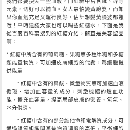
我們都要損失一些血液，而紅糖中富含鐵、鋅等
元素，切好可以補血。女人最怕變黃臉婆，而如
果你血氣充足又運行良好，估計想變黃臉婆都難
哦！平時建議大家也可以喝些紅糖水，下面是我
從百度百科裏搜到的紅糖介紹，簡直是美容聖品
啊：
* 紅糖中所含有的葡萄糖、果糖等多種單糖和多糖
類能量物質，可加速皮膚細胞的代謝，爲細胞提
供能量
* 紅糖中含有的葉酸、微量物質等可加速血液
循環、增加血容量的成分，刺激機體的造血功
能，擴充血容量，提高局部皮膚的營養、氧氣、
水分供應。
* 紅糖中含有的部分維他命和電解質成分，可
通過調節組織間某些物質濃度的高低，平衡細胞