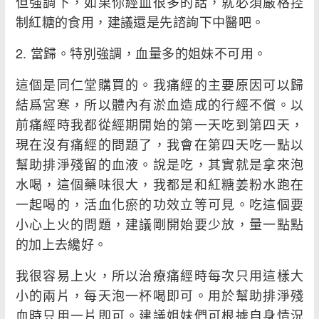
但強調下，如果你經血很多的話，就必須嚴格控
制紅糖的食用，建議還是先諮詢下中醫吧。
2. 當歸。特別強調，血量多的姐妹不可用。
這個是同仁堂購買的。我痛經的主要原因可以歸
結爲宮寒，所以體內有淤血造成的行經不償。以
前痛經時我都從經期開始的第一天吃到第四天，
現在沒有痛經的問題了，我會在第四天吃一點以
幫助排淨殘留的血液。說是吃，其實就是拿來泡
水喝，這個藥味很大，我都是和紅糖姜粉水跑在
一起喝的，活血化瘀的功效立等可見。吃這個要
小心上火的問題，建議剛開始要少放，量一點點
的加上去纔好。
我很容易上火，所以治療痛經時每次只用這樣大
小的兩片，每天泡一杯喝即可。用於幫助排淨殘
血時只用一片即可。建議姐妹們可根據自身情況