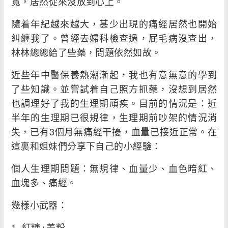
寬，居然從來沒放到心上。
隨着年紀越來越大，甚少出現的痛經居然也開始
糾纏我了。曾經去婦科檢查過，屁毛病沒查出，
林林總總給了些藥，問題依然如故。
近些年中醫保養熱潮漸起，我也有意無意的學到
了些知識。並嘗試着自己照方抓藥，沒想到居然
也調理好了我的生理期頑疾。目前的情況是：近
半年的生理期已很規律，生理期前吵架的情況消
失，已有3個月無痛經干擾，血量已接近正常。在
這裏和姐妹們分享下自己的小經驗：
個人生理期問題：無規律、血量少、血色暗紅、
血塊多、痛經。
幾樣小武器：
1. 紅糖+姜粉