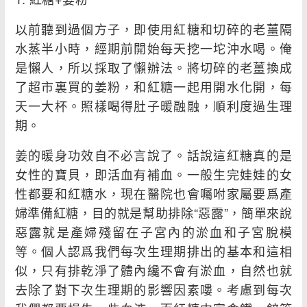
以前聽到過個方子，即使用紅糖和切碎的老薑隔
水蒸半小時，經期前開始每天挖一坨沖水喝。俺
是懶人，所以採取了懶辦法。將切碎的老薑換成
了超市裏買的姜粉，和紅糖一起用開水化開，每
天一大杯。照樣喝得肚子暖融融，順利度過生理
期。
姜的暖身功效自不必言說了。話說這紅糖真的是
女性的寶貝，即活血有補血。一般生完娃娃的女
性都要和紅糖水，現在醫院也會囑咐家屬要爲產
婦準備紅糖，目的就是幫助排除“惡露”，簡單來說
惡露就是產婦殘留在子宮內的淤血和子宮脫模
等。個人認爲我們每次生理期排出的基本和這相
似，只有排乾淨了體內纔不會有淤血，自然也就
去除了對下次生理期的影響因素嘍。考慮到每次