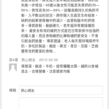
失進一步增加，65歲以後女性可能丟失骨鈣的35—
50%，男性丟失30—36%。這種長期持久的負鈣平
衡、入不敷出的狀況，將伴隨人生直至生命結束。
缺鈣的結果使骨骼中鈣減少，血管和腦中的鈣增
多，骨質疏鬆、動脈硬化、老年癡呆等都接踵而
來。 最安全有效的補鈣方式是在日常飲食中加強鈣
的攝入量，而且食物補鈣比藥物補鈣更安全，不會
引起血鈣過量。 專家建議：老人每天堅持喝兩杯牛
奶，多吃奶製品、蝦皮、黃豆、青豆、豆腐、芝麻
醬等含鈣豐富的食物...
第4樓
熱心網友
2015-02-06
骨頭湯，蝦皮，牛奶，經常曬曬太陽，補鈣以食補
爲主，合理營養，注意膳食均衡
暱稱