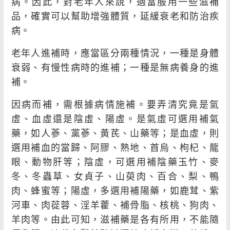
病。因此，對老年人來說，適當服用一些滋補
品，確實可以幫助增強體質，延緩衰老和防治疾
病。
老年人進補時，應當區分兩種情況，一種是身體
衰弱、有慢性病時的進補；一種是無病養身的進
補。
因病而補，需根據病情施補。要弄清究竟是氣
虛、血虛還是陰虛、陽虛。是氣虛可選用補氣
藥，如人蔘、黨蔘、黃芪、山藥等；是血虛，則
選用補血的當歸、阿膠、熟地、首烏、枸杞、龍
眼、動物肝等；陰虛，可選用補陰藥玉竹、麥
冬、冬蟲草、女貞子、山萸肉、百合、梨、鴨
肉、蜂蜜等；陽虛，多選用補陽藥，如鹿茸、紫
河車、肉蓯蓉、淫羊藿、補骨脂、核桃、狗肉、
羊肉等。由此可知，滋補藥是各有所用，不能隨