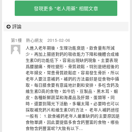
發現更多 "老人用藥" 相關文章
評論
第1樓
熱心網友
2015-02-06
人進入老年期後，生理功能衰退，飲食量有所減
少，再加上腸道對鈣的吸收能力下降和機體合成維
生素D的功能低下，容易出現缺鈣現象。主要表現
爲腰腿痛、脊柱變形、骨質疏鬆，特別是絕經後的
老年婦女，常患骨質疏鬆症，容易發生骨折，所以
老年人要注意補鈣。補鈣的方法最好是從食物中攝
取，每日膳食要有意識地計劃和安排，多吃含鈣及
維生素D高的食物，如牛奶、豆製品、黑木耳、蝦
皮、各種新鮮蔬菜和海產品及肝類、蛋類等。同
時，還要到陽光下活動，多曬太陽。必要時也可以
採取補充鈣片和維生素D的方法。 老年人補鈣途徑
一般有： 1.飲食補鈣老年人嚴重缺鈣的主要原因是
食物單調，因此要提倡多食含鈣豐富的食物。哪些
食物含鈣豐富呢?大致有以下...