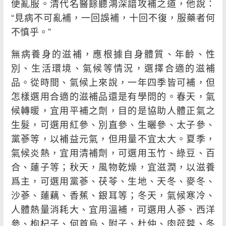
便亂服。清代名醫餘聽鴻深諳攻補之道，他說：
“見病不可亂補，一回誤補，十回不復，服藥者何
不慎乎。”
無病養身的滋補，應根據自身體質、年齡、性
別、生活環境、氣候等情況，選擇合適的滋補
品。從時間、氣候上來說，一年四季皆可補，但
怎樣選用合適的滋補品還是有學問的。春天，氣
候轉暖，宜用平補之劑，目的是協助人體正氣之
生髮，可選用紅參、別直參、生曬參、太子參、
黨蔘等，以補益元氣，但用量不宜太大。夏季，
氣候炎熱，宜用清補劑，可選用玉竹、綠豆、百
合、蓮子等；秋天，風物乾燥，宜滋潤，以滋養
爲主，可選用黨蔘、茯苓、生地、天冬、麥冬、
沙蔘、蓮藕、香蕉、銀耳等；冬天，氣候寒冷、
人體熱量消耗大、宜用溫補，可選用人蔘、西洋
參、枸杞子、何首烏、附子、杜仲、肉蓯蓉、冬