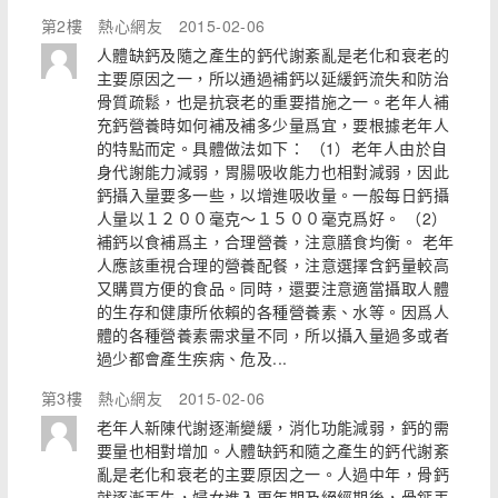
第2樓
熱心網友
2015-02-06
人體缺鈣及隨之產生的鈣代謝紊亂是老化和衰老的
主要原因之一，所以通過補鈣以延緩鈣流失和防治
骨質疏鬆，也是抗衰老的重要措施之一。老年人補
充鈣營養時如何補及補多少量爲宜，要根據老年人
的特點而定。具體做法如下： （1）老年人由於自
身代謝能力減弱，胃腸吸收能力也相對減弱，因此
鈣攝入量要多一些，以增進吸收量。一般每日鈣攝
人量以１２００毫克～１５００毫克爲好。 （2）
補鈣以食補爲主，合理營養，注意膳食均衡。 老年
人應該重視合理的營養配餐，注意選擇含鈣量較高
又購買方便的食品。同時，還要注意適當攝取人體
的生存和健康所依賴的各種營養素、水等。因爲人
體的各種營養素需求量不同，所以攝入量過多或者
過少都會產生疾病、危及...
第3樓
熱心網友
2015-02-06
老年人新陳代謝逐漸變緩，消化功能減弱，鈣的需
要量也相對增加。人體缺鈣和隨之產生的鈣代謝紊
亂是老化和衰老的主要原因之一。人過中年，骨鈣
就逐漸丟失，婦女進入更年期及絕經期後，骨鈣丟