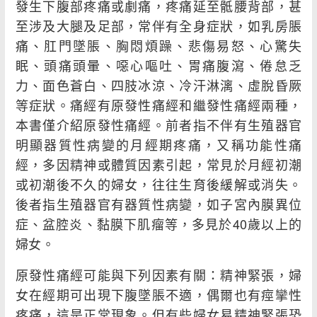
發生下腹部疼痛或劇痛，疼痛延至骶腰背部，甚
至涉及大腿及足部，常伴有全身症狀，如乳房脹
痛、肛門墜脹、胸悶煩躁、悲傷易怒、心驚失
眠、頭痛頭暈、噁心嘔吐、胃痛腹瀉、倦怠乏
力、面色蒼白、四肢冰涼、冷汗淋漓、虛脫昏厥
等症狀。痛經有原發性痛經和繼發性痛經兩種，
本書僅介紹原發性痛經。前者指不伴有生殖器官
明顯器質性病變的月經期疼痛，又稱功能性痛
經，多因精神或體質因素引起，常見於月經初潮
或初潮後不久的婦女，往往生育後緩解或消失。
後者指生殖器官有器質性病變，如子宮內膜異位
症、盆腔炎、黏膜下肌瘤等，多見於40歲以上的
婦女。
原發性痛經可能與下列因素有關：精神緊張，婦
女在經期可出現下腹墜脹不適，偶爾也有痙攣性
疼痛，這是正常現象。但有些婦女易精神緊張恐