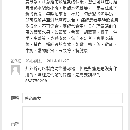
度勞累，注意經前及經期的保暖，您也可以在月經
時用熱水袋敷小腹，用熱水泡腳等，一定要注意下
體的保暖，每晚睡前喝一杯加一勺蜂蜜的熱牛奶，
即可緩解甚至消除痛經之苦。 痛經患者平時飲食應
多樣化，不可偏食，應經常食用些具有理氣活血作
用的蔬菜水果，如薺菜、香菜、胡蘿蔔、橘子、佛
手、生薑等。身體虛弱、氣血不足者，宜常吃補
氣、補血、補肝腎的食物，如雞、鴨、魚、雞蛋、
牛奶、動物肝腎、豆類等。祝健康！
第3樓
熱心網友
2014-01-27
紅外線可以製成防盜警報器。但是對痛經是沒有作
用的，痛經是代謝的問題，是需要調理的。
532750209
暱稱
內容