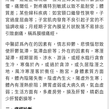
懼，痛閾低，對疼痛特別敏感以致不能耐受；體
質差；某些婦科疾病：如宮頸口繼發性狹窄，子
宮過度屈曲等；子宮肌肉發育不良引起子宮的不
協調收縮；月經期子宮內膜呈片狀脫落不易排出
引致劇痛，稱爲膜樣痛經。
中醫認爲內在的因素有，情志抑鬱、悲憤惱怒致
使肝鬱氣滯，氣滯血瘀等；外在的因素有，寒溼
凝滯，經期冒雨、涉水、游泳，或經水臨行貪食
生冷，寒傷於內，或過於貪涼，或久居陰溼之
地，風冷寒溼客於衝任、胞宮。身體素質方面
有，體內陰陽失衡，陰虛內生火，陽虛外生寒；
體內有溼熱瘀阻；脾胃虛弱或大病久病，氣血虛
弱；生活方面有，多產房勞，損及肝腎，精虧血
少肝腎虧損等。