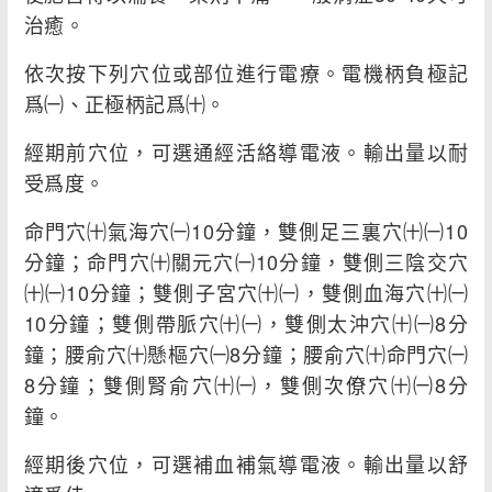
治癒。
依次按下列穴位或部位進行電療。電機柄負極記
爲㈠、正極柄記爲㈩。
經期前穴位，可選通經活絡導電液。輸出量以耐
受爲度。
命門穴㈩氣海穴㈠10分鐘，雙側足三裏穴㈩㈠10
分鐘；命門穴㈩關元穴㈠10分鐘，雙側三陰交穴
㈩㈠10分鐘；雙側子宮穴㈩㈠，雙側血海穴㈩㈠
10分鐘；雙側帶脈穴㈩㈠，雙側太沖穴㈩㈠8分
鐘；腰俞穴㈩懸樞穴㈠8分鐘；腰俞穴㈩命門穴㈠
8分鐘；雙側腎俞穴㈩㈠，雙側次僚穴㈩㈠8分
鐘。
經期後穴位，可選補血補氣導電液。輸出量以舒