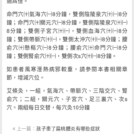
適爲佳。
命門穴㈩氣海穴㈠8分鐘，雙側陰陵泉穴㈩㈠8分
鐘；命門穴㈩關元穴㈠8分鐘，雙側陰陵泉穴㈩㈠
8分鐘；雙側子宮穴㈩㈠，雙側血海穴㈩㈠8分
鐘；雙側帶脈穴㈩㈠，雙側太沖穴㈩㈠8分鐘；腰
俞穴㈩懸樞穴㈠8分鐘；腰俞穴㈩命門穴㈠8分
鐘；雙側腎俞穴㈩㈠，雙側次s穴㈩㈠8分鐘。
如患者風寒溼熱病邪較重，請參閱本書相關章
節，增減穴位。
艾條灸，一組，氣海穴、帶脈穴、三陰交穴、腎
俞穴；二組，關元穴、子宮穴、足三裏穴、次s
穴。兩組每日交替，每穴灸10分鐘
上一篇：
孩子患了扁桃體炎有哪些症狀