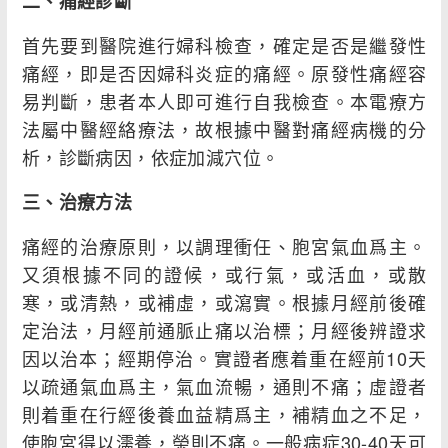
二、痛經診斷
首先要到醫院進行婦科檢查，確定是否是繼發性
痛經，即是否因婦科炎症的痛經。原發性痛經容
易判斷，患者本人即可進行自我檢查。本電療方
法屬中醫經絡療法，故根據中醫對痛經病機的分
析，診斷病因，依症加減穴位。
三、治療方法
痛經的治療原則，以調理衝任、胞宮氣血爲主。
又須根據不同的證候，或行氣，或活血，或散
寒，或清熱，或補虛，或瀉實。根據月經前後確
定治法，月經前通脈止痛以治標；月經後辨證求
因以治本；經期停治。實證者應着重在經前10天
以疏通氣血爲主，氣血流暢，通則不痛；虛證者
則着重在行經後養血益精爲主，補精血之不足，
使胞宮得以濡養，榮則不痛。一般病症30-40天可