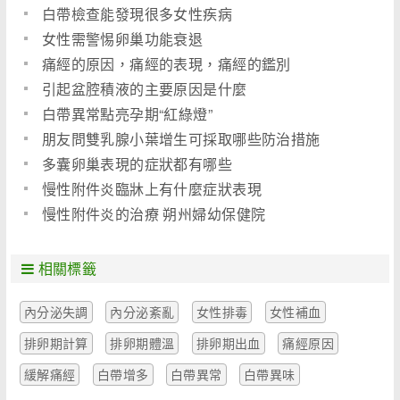
白帶檢查能發現很多女性疾病
女性需警惕卵巢功能衰退
痛經的原因，痛經的表現，痛經的鑑別
引起盆腔積液的主要原因是什麼
白帶異常點亮孕期“紅綠燈”
朋友問雙乳腺小葉增生可採取哪些防治措施
多囊卵巢表現的症狀都有哪些
慢性附件炎臨牀上有什麼症狀表現
慢性附件炎的治療 朔州婦幼保健院
相關標籤
內分泌失調
內分泌紊亂
女性排毒
女性補血
排卵期計算
排卵期體溫
排卵期出血
痛經原因
緩解痛經
白帶增多
白帶異常
白帶異味