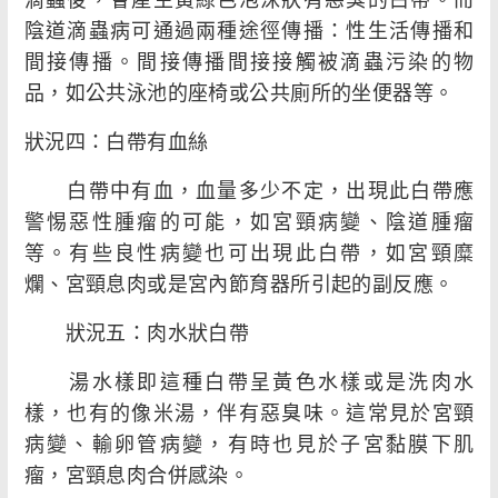
陰道滴蟲病可通過兩種途徑傳播：性生活傳播和
間接傳播。間接傳播間接接觸被滴蟲污染的物
品，如公共泳池的座椅或公共廁所的坐便器等。
狀況四：白帶有血絲
白帶中有血，血量多少不定，出現此白帶應
警惕惡性腫瘤的可能，如宮頸病變、陰道腫瘤
等。有些良性病變也可出現此白帶，如宮頸糜
爛、宮頸息肉或是宮內節育器所引起的副反應。
狀況五：肉水狀白帶
湯水樣即這種白帶呈黃色水樣或是洗肉水
樣，也有的像米湯，伴有惡臭味。這常見於宮頸
病變、輸卵管病變，有時也見於子宮黏膜下肌
瘤，宮頸息肉合併感染。