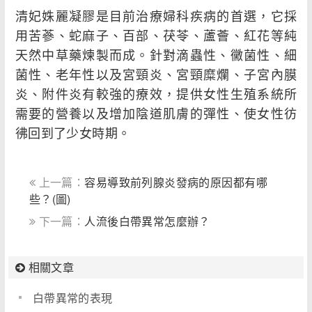
清妃姝麗凝膠是目前治療婦科疾病的首選，它採
用苦蔘、蛇麻子、百部、茯苓、蘆薈、紅花等純
天然中草藥煉製而成。針對滴蟲性、黴菌性、細
菌性、老年性以及宮頸炎、宮頸糜爛、子宮內膜
炎、附件炎有較強的療效，提供女性生殖系統所
需要的營養以及增加陰道肌膚的彈性、使女性彷
彿回到了少女時期。
上一篇：
容易導致前列腺炎發病的原因都有哪
些？(圖)
下一篇：
人流後白帶異常怎麼辦？
相關文章
白帶異常的表現