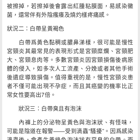
被擦掉，若擦掉後會露出紅腫粘膜面，易感染黴
菌，還常伴有外陰瘙癢及燒灼樣疼痛感。
狀況二：白帶呈黃褐色
白帶爲黃色黏稠或膿鼻涕樣，很可能是慢性
宮頸炎其最常見的表現形式是宮頸糜爛、宮頸肥
大、宮頸息肉等。多數宮頸炎因宮頸損傷後病原
體的侵入，如多次人工流產、分娩或者其他手術
後遺症導致損傷。值得重視的是，慢性宮頸炎患
者不僅可能出現不孕症，而且其癌變的機率比正
常女性要高出7倍。
狀況三：白帶臭且有泡沫
內褲上的分泌物呈黃色與泡沫狀、有怪味，
可能是陰道在報警——受到滴蟲“騷擾”。因爲感染
滴蟲後，會產生黃綠色泡沫狀有惡臭的白帶。而