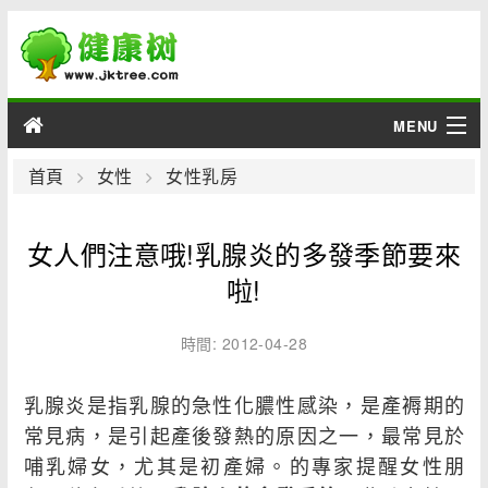
MENU
男性
首頁
女性
女性乳房
女性
女人們注意哦!乳腺炎的多發季節要來
育兒
啦!
老人
時間: 2012-04-28
綜合
乳腺炎是指乳腺的急性化膿性感染，是產褥期的
常見病，是引起產後發熱的原因之一，最常見於
疾病
哺乳婦女，尤其是初產婦。的專家提醒女性朋