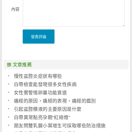
內容
發表評論
文章推薦
慢性盆腔炎症狀有哪些
白帶檢查能發現很多女性疾病
女性需警惕卵巢功能衰退
痛經的原因，痛經的表現，痛經的鑑別
引起盆腔積液的主要原因是什麼
白帶異常點亮孕期“紅綠燈”
朋友問雙乳腺小葉增生可採取哪些防治措施