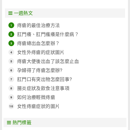
一週熱文
痔瘡的最佳治療方法
1
肛門癢、肛門瘙癢是什麼病？
2
痔瘡總出血怎麼辦？
3
女性外痔瘡的症狀圖片
4
痔瘡大便後出血了該怎麼止血
5
孕婦得了痔瘡怎麼辦?
6
肛門口有突出物怎麼回事?
7
腸炎症狀及飲食注意事項
8
如何治療輕微痔瘡
9
女性痔瘡症狀的圖片
10
熱門標籤