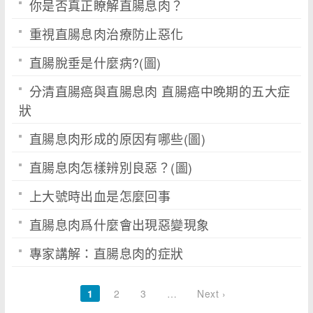
你是否真正瞭解直腸息肉？
重視直腸息肉治療防止惡化
直腸脫垂是什麼病?(圖)
分清直腸癌與直腸息肉 直腸癌中晚期的五大症
狀
直腸息肉形成的原因有哪些(圖)
直腸息肉怎樣辨別良惡？(圖)
上大號時出血是怎麼回事
直腸息肉爲什麼會出現惡變現象
專家講解：直腸息肉的症狀
1
2
3
…
Next ›