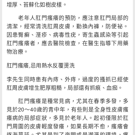
增厚、苔蘚化如樹皮樣。
老年人肛門瘙癢的預防，應注意肛門局部的
清潔，經常清洗肛周皮膚，勤換內褲，防便祕。
因患臀癬、溼疹、病毒性疣，寄生蟲感染等引起
肛門瘙癢者，應去醫院檢查，在醫生指導下用藥
物治療。
肛門瘙癢,忌用熱水反覆燙洗
李先生同時患有內痔、外痔，過度的搔抓已經使
肛周皮膚增生肥厚粗糙，局部還有抓痕、血痂。
肛門瘙癢是種常見病，尤其在春季多發，多
見於20～40歲的青中年，有些則是全身性皮膚瘙
癢病的局部症狀，多見於老年人。起初僅限於肛
門周圍的皮膚輕度發癢，如果長期不愈，瘙癢會
逐漸蔓延。尤其是到了夜間或是潮溼的環境，瘙