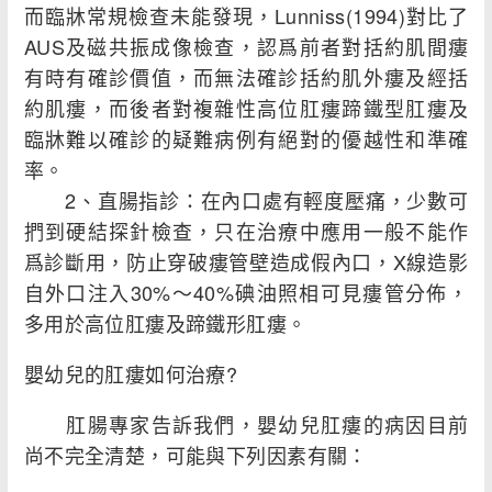
而臨牀常規檢查未能發現，Lunniss(1994)對比了
AUS及磁共振成像檢查，認爲前者對括約肌間瘻
有時有確診價值，而無法確診括約肌外瘻及經括
約肌瘻，而後者對複雜性高位肛瘻蹄鐵型肛瘻及
臨牀難以確診的疑難病例有絕對的優越性和準確
率。
2、直腸指診：在內口處有輕度壓痛，少數可
捫到硬結探針檢查，只在治療中應用一般不能作
爲診斷用，防止穿破瘻管壁造成假內口，X線造影
自外口注入30%～40%碘油照相可見瘻管分佈，
多用於高位肛瘻及蹄鐵形肛瘻。
嬰幼兒的肛瘻如何治療?
肛腸專家告訴我們，嬰幼兒肛瘻的病因目前
尚不完全清楚，可能與下列因素有關：