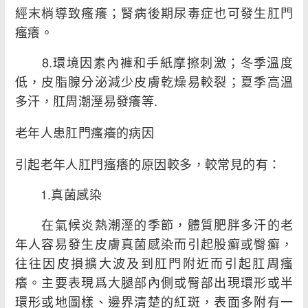
經末梢導致瘙癢；腎病後期尿毒症也可發生肛門
瘙癢。
8.環境因素內褲和手紙摩擦刺激；冬季溫度
低，皮脂腺分泌減少皮膚乾燥易較裂；夏季高溫
多汗，肛周潮溼易發癢等.
老年人患肛門瘙癢的病因
引起老年人肛門瘙癢的原因較多，較常見的有：
1.真菌感染
在氣候炎熱潮溼的季節，體質肥胖多汗的老
年人容易發生皮膚真菌感染而引起股癬或臀癬，
往往因皮損擴大波及到肛門附近而引起肛周瘙
癢。主要表現爲大腿部內側或臀部出現環形或半
環形或地圖樣、邊界清楚的紅斑，表面多附有一