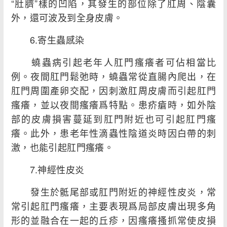
“肚臍”樣的凹陷，其發生的部位除了肛周、陰囊
外，還可波及到全身皮膚。
6.寄生蟲感染
蟯蟲病引起老年人肛門瘙癢者可佔相當比
例。夜間肛門鬆弛時，蟯蟲常從直腸內爬出，在
肛門周圍產卵交配，因刺激肛周皮膚而引起肛門
瘙癢，並以夜間瘙癢爲特點。患疥瘡時，如外陰
部的皮膚損害蔓延到肛門附近也可引起肛門瘙
癢。此外，患老年性滴蟲性陰道炎時因白帶的刺
激，也能引起肛門瘙癢。
7.神經性皮炎
發生於骶尾部或肛門附近的神經性皮炎，常
常引起肛門瘙癢，主要表現爲局部皮膚出現多角
形的並融合在一起的丘疹，因瘙癢搔抓常使皮損