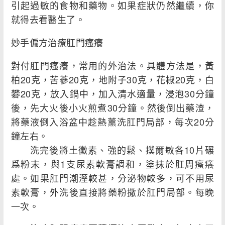
引起過敏的食物和藥物。如果症狀仍然繼續，你
就得去看醫生了。
妙手偏方治療肛門瘙癢
對付肛門瘙癢，常用的外治法。具體方法是，黃
柏20克，苦蔘20克，地附子30克，花椒20克，白
礬20克，放入鍋中，加入清水適量，浸泡30分鐘
後，先大火後小火煎煮30分鐘。然後倒出藥渣，
將藥液倒入浴盆中趁熱薰洗肛門局部，每次20分
鐘左右。
洗完後將土黴素、強的鬆、撲爾敏各10片碾
爲粉末，與1支尿素軟膏調和，塗抹於肛周瘙癢
處。如果肛門潮溼較甚，分泌物較多，可不用尿
素軟膏，外洗後直接將藥粉撒於肛門局部。每晚
一次。