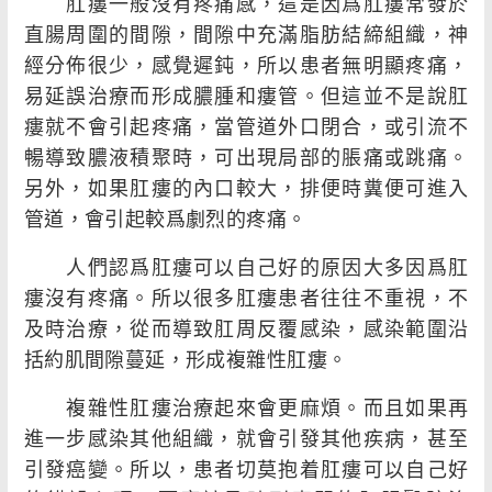
肛瘻一般沒有疼痛感，這是因爲肛瘻常發於
直腸周圍的間隙，間隙中充滿脂肪結締組織，神
經分佈很少，感覺遲鈍，所以患者無明顯疼痛，
易延誤治療而形成膿腫和瘻管。但這並不是說肛
瘻就不會引起疼痛，當管道外口閉合，或引流不
暢導致膿液積聚時，可出現局部的脹痛或跳痛。
另外，如果肛瘻的內口較大，排便時糞便可進入
管道，會引起較爲劇烈的疼痛。
人們認爲肛瘻可以自己好的原因大多因爲肛
瘻沒有疼痛。所以很多肛瘻患者往往不重視，不
及時治療，從而導致肛周反覆感染，感染範圍沿
括約肌間隙蔓延，形成複雜性肛瘻。
複雜性肛瘻治療起來會更麻煩。而且如果再
進一步感染其他組織，就會引發其他疾病，甚至
引發癌變。所以，患者切莫抱着肛瘻可以自己好