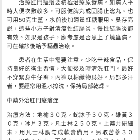
治療肛門瘙癢要積極治療原發病。如病人平
時大便次數較多，可服健脾丸或固腸止瀉丸。也
可用50克生薑，水煎後加適量紅糖服用。吳存亮
說，這些小方子對潰瘍性結腸炎、慢性結腸炎都
有效。如果是孩子，應考慮是否患上了蟯蟲病。
可在確診後給予驅蟲治療。
患者在生活中需要注意，少吃辛辣食品，保
持良好的衛生習慣，大便後及時清洗肛門。最好
不穿緊身牛仔褲，內褲以棉織物爲好。局部多汗
者，要經常用溫水擦洗，保持局部乾燥。
中藥外治肛門瘙癢症
治療方法：地榆３０克，蛇牀子３０克，雄黃３
０克，冰片３克，凡士林２５０克。上藥共研細
末，用凡士林調勻成軟膏備用。另取苦蔘３０