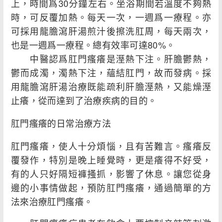
上，時間爲30分鐘左右。坐浴期間若溫度不夠熱
時，可反覆加熱。每天一次，一週爲一療程。亦
可採用龍膽瀉肝湯煎汁後擦洗肛周，每天兩次，
也是一週爲一療程。總有效率可達80%。
中醫認爲肛門瘙癢是溼熱下注。肝膽鬱熱，
鬱而成濁，濁熱下注，蘊結肛門，故而發病。採
用龍膽瀉肝湯治療既能疏利肝膽溼熱，又能燥溼
止癢，從而達到了治療疾病的目的。
肛門瘙癢的日常治療方法
肛門瘙癢，使人十分煩惱，且有苦難言。瘙癢反
覆發作，特別是晚上睡覺時，更是癢得不好受，
有的人只好隔短褲搔抓，影響了休息。讓您從身
邊的小事情做起，預防肛門瘙癢，通過簡單的方
法來治療肛門瘙癢。