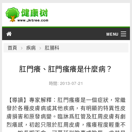
MENU
男性
首頁
疾病
肛腸科
女性
肛門癢、肛門瘙癢是什麼病？
育兒
時間: 2013-07-21
老人
【導讀】專家解釋：肛門瘙癢是一個症狀，常繼
綜合
發於各種皮膚病或其他疾病，有明顯的特異性皮
膚損害和原發病變。臨牀爲肛管及肛周皮膚有劇
疾病
烈癢感，初起只限於肛周皮膚，瘙癢程度輕重不