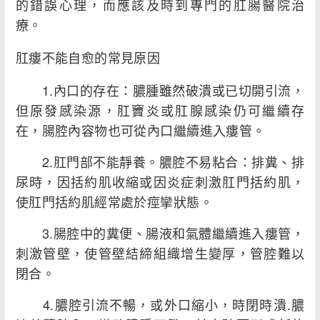
的錯誤心理，而應該及時到專門的肛腸醫院治
療。
肛瘻不能自愈的常見原因
1.內口的存在：膿腫雖然破潰或已切開引流，
但原發感染源，肛竇炎或肛腺感染仍可繼續存
在，腸腔內容物也可從內口繼續進入瘻管。
2.肛門部不能靜養。膿腔不易粘合：排糞、排
尿時，因括約肌收縮或因炎症刺激肛門括約肌，
使肛門括約肌經常處於痙攣狀態。
3.腸腔中的糞便、腸液和氣體繼續進入瘻管，
刺激管壁，使管壁結締組織增生變厚，管腔難以
閉合。
4.膿腔引流不暢，或外口縮小，時閉時潰.膿