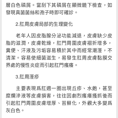
層白色磷屑。當刮下其磷屑在顯微鏡下檢查，如
發現真菌菌絲和孢子時即可確診。
2.肛周皮膚局部的生理變化
老年人因皮脂腺分泌功能減退，皮膚缺少皮
脂的滋潤，皮膚乾燥，肛門周圍皮膚褶折增多，
糞便、汗液及污垢容易積於其中而經常潮溼，不
清潔。容易使細菌滋生，易發生肛周皮膚黏膜交
界處的慢性炎症而引起肛門瘙癢。
3.肛周溼疹
主要表現爲肛週一圈出現丘疹、水皰，甚至
糜爛滲液等皮膚損害，往往因劇烈瘙癢搔抓後而
引起肛門周圍皮膚增厚、苔蘚化，外觀大多變爲
灰白色。