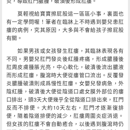
炎，導致肛門膿腫，破潰後形成肛瘻。
莫輕視給寶寶擦屁股這一區區小事，裏面也
有一定學問喔！筆者在臨牀上不時遇到嬰兒患肛
瘻的病例，究其原因，大多與不會給孩子擦屁股
有關。
如果男孩或女孩發生肛瘻，其臨牀表現各有
不同。男嬰兒肛門發炎後紅腫疼痛，形成膿腫後
肛周皮膚腫脹光亮，中心軟化，破潰後流出膿液
而形成肛瘻，腹瀉時大便從瘻管口流出。反覆發
炎膿腫破潰則成爲慢性肛瘻。女嬰兒發病急，外
陰紅腫，破潰後大便從陰道口處女膜外部位的瘻
口排出，頭3天大便幾乎全從陰道口排出來，肛門
反而不排便。大約10天左右，肛門才逐漸復排
便，隨着陰道排便的減少，肛瘻周圍炎症消退。
但女孩的肛瘻不會自動癒合，以後遇到腹瀉時仍