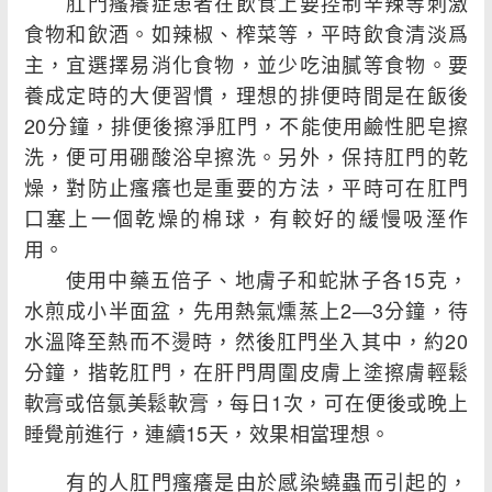
肛門瘙癢症患者在飲食上要控制辛辣等刺激
食物和飲酒。如辣椒、榨菜等，平時飲食清淡爲
主，宜選擇易消化食物，並少吃油膩等食物。要
養成定時的大便習慣，理想的排便時間是在飯後
20分鐘，排便後擦淨肛門，不能使用鹼性肥皂擦
洗，便可用硼酸浴皁擦洗。另外，保持肛門的乾
燥，對防止瘙癢也是重要的方法，平時可在肛門
口塞上一個乾燥的棉球，有較好的緩慢吸溼作
用。
使用中藥五倍子、地膚子和蛇牀子各15克，
水煎成小半面盆，先用熱氣燻蒸上2—3分鐘，待
水溫降至熱而不燙時，然後肛門坐入其中，約20
分鐘，揩乾肛門，在肝門周圍皮膚上塗擦膚輕鬆
軟膏或倍氯美鬆軟膏，每日1次，可在便後或晚上
睡覺前進行，連續15天，效果相當理想。
有的人肛門瘙癢是由於感染蟯蟲而引起的，