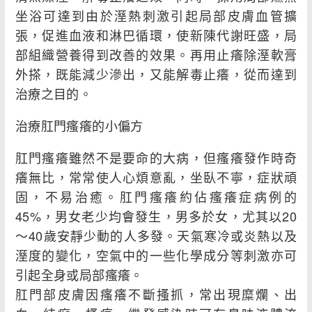
坐浴可達到由於溼熱刺激引起局部皮膚血管擴
張，促進血液和淋巴循環，使新陳代謝旺盛，局
部組織營養得到改善的效果。再用止癢除溼軟膏
外搽，既能減少滲出，又能解毒止癢，從而達到
治療之目的。
治療肛門瘙癢的小偏方
肛門瘙癢雖然不是要命的大病，但瘙癢發作時奇
癢無比，常常使人心煩意亂，坐臥不寧，症狀頑
固，不易治癒。肛門瘙癢約佔瘙癢症病例的
45%，男女老少均會發生，男多於女，尤其以20
～40歲安靜少動的人多發。天氣寒冷或炎熱以及
溼度的變化，空氣中的一些化學成分等刺激亦可
引起全身或局部瘙癢。
肛門部皮膚因瘙癢不斷搔抓，常出現糜爛、出