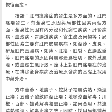
恢復而愈。
按語：肛門瘙癢症的發生是多方面的，肛門
瘙癢發生，有全身性原因與局部性因素兩個方
面。全身性原因有內分泌和代謝性疾病、肝腎疾
病、血液病、胃腸道疾病、寄生蟲及藥物等；局
部性因素主要有肛門皮膚疾病，如溼疹、皮炎、
癬及肛門直腸病，如痔、肛瘻、肛裂、直腸脫垂
等。肛門瘙癢的原因與風邪最爲密切，或外感風
溼，或血虛生風所致。臨牀上對肛門瘙癢症的治
療，在排除全身疾病及治療原發病的基礎上採用
中藥外治。
方中苦蔘、地膚子、蛇牀子祛風清熱，燥溼
止癢；五倍子酸斂除溼止癢；地榆涼血解毒；川
椒、百部、雄黃解毒殺蟲止癢。諸藥合用，共達
清熱燥溼、解毒止癢之效。同時，採用局部燻蒸