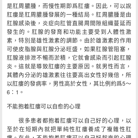
是肛周膿腫，而慢性期即爲肛瘻。因此，可以說
肛瘻是肛周膿腫發展的一種結局。肛周膿腫是由
肛腺感染後，炎症向肛管直腸周間隙組織蔓延而
發生的。肛腺的發育和功能主要受到人體性激
素，特別是雄性激素的調節。由於雄激素的作用
可使皮脂腺與肛腺分泌旺盛，如果肛腺管阻塞，
肛腺液排泄不暢而淤積，它就會感染而引起肛腺
炎。這就是導致肛瘻的主要原因。就男性而言，
其體內分泌的雄激素往往要高出女性好幾倍，所
以肛瘻的發病率，男性高於女性，其比例約爲5～
6：1。
不能抱着肛瘻可以自愈的心理
很多患者都抱着肛瘻可以自己好的心理，以
至於在短期內就把單純性肛瘻養成了複雜性肛
瘻。在此，不能抱着肛瘻可以自己好起來的心理