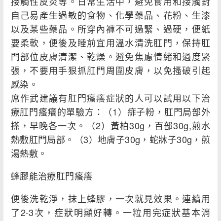
接觸性皮炎等。日常生活中，避免食用和接觸對
自己易產生過敏的食物、化學藥品、花粉、生漆
以及某些藥品。所穿內褲不可過緊、過硬，便紙
要柔軟，便後及睡前宜用溫水清洗肛門，保持肛
門部位皮膚清潔、乾燥。避免焦慮情緒和過度緊
張，不要用手狠抓肛門周圍皮膚，以免搔破引起
感染。
席作武建議有肛門瘙癢症狀的人可以試用以下治
療肛門瘙癢的單驗方：（1）痱子粉，肛門局部外
搽，早晚各一次。（2）黃柏30g，百部30g,煎水
熱敷肛門局部。（3）地膚子30g，蛇牀子30g，煎
湯熱敷。
蜂膠能治療肛門瘙癢
便後洗乾淨，抹上蜂膠，一次就見效果。連續用
了2-3次，症狀明顯好轉。一粒用完症狀基本消