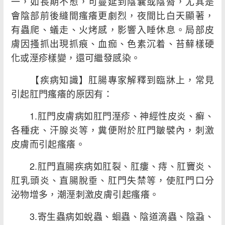
一，如長期不愈，可蔓延到陰囊或陰脣，尤其是
會陰部前後縫間瘙癢更劇烈，夜間比白天顯著，
有蟲爬、蟻走、火烤感，影響入睡休息。局部皮
膚因搔抓出現抓痕、血痂、色素沉着、苔蘚樣硬
化或溼疹樣變，還可繼發感染。
【疾病知識】肛腸專家解釋到臨牀上，常見
引起肛門瘙癢的原因有：
1.肛門皮膚病如肛門溼疹、神經性皮炎、癬、
各種疣、汗腺炎等，糞便附於肛門皺襞內，刺激
皮膚而引起瘙癢。
2.肛門直腸疾病如肛裂、肛瘻、痔、肛竇炎、
肛乳頭炎、直腸脫垂、肛門失禁等，使肛門口分
泌物增多，潮溼刺激皮膚引起瘙癢。
3.寄生蟲病如蛻蟲、蛔蟲、陰道滴蟲、陰蝨、