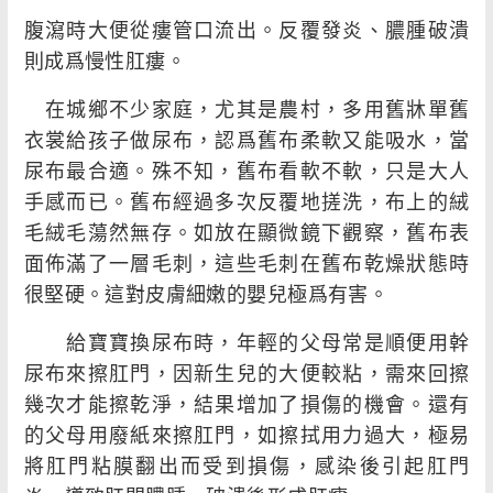
腹瀉時大便從瘻管口流出。反覆發炎、膿腫破潰
則成爲慢性肛瘻。
在城鄉不少家庭，尤其是農村，多用舊牀單舊
衣裳給孩子做尿布，認爲舊布柔軟又能吸水，當
尿布最合適。殊不知，舊布看軟不軟，只是大人
手感而已。舊布經過多次反覆地搓洗，布上的絨
毛絨毛蕩然無存。如放在顯微鏡下觀察，舊布表
面佈滿了一層毛刺，這些毛刺在舊布乾燥狀態時
很堅硬。這對皮膚細嫩的嬰兒極爲有害。
給寶寶換尿布時，年輕的父母常是順便用幹
尿布來擦肛門，因新生兒的大便較粘，需來回擦
幾次才能擦乾淨，結果增加了損傷的機會。還有
的父母用廢紙來擦肛門，如擦拭用力過大，極易
將肛門粘膜翻出而受到損傷，感染後引起肛門