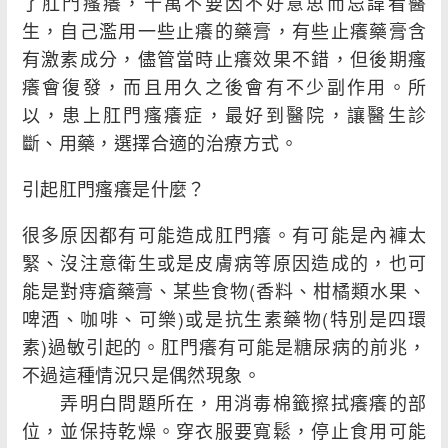
了肛門瘙癢，千萬不要因不好意思而忌諱看醫
生，自己濫用一些止癢的藥膏，有些止癢藥膏含
有激素成分，儘管當時止癢效果不錯，但後期瘙
癢會復發，而且用久之後會有不少副作用。所
以，患上肛門瘙癢症，最好到醫院，讓醫生診
斷、用藥，選擇合適的治療方式。
引起肛門瘙癢是什麼？
很多原因都有可能造成肛門癢。有可能是內褲太
緊、沒注意衛生或是皮膚病等原因造成的，也可
能是對痔瘡藥膏、某些食物(香料、柑橘類水果、
啤酒、咖啡、可樂)或是抗生素藥物(特別是四環
素)過敏引起的。肛門癢有可能是糖尿病的前兆，
不過這種情況只是偶然現象。
弄明白問題所在，用消毒棉籤擦拭癢癢的部
位，並保持乾燥。穿衣服要寬鬆，停止食用可能