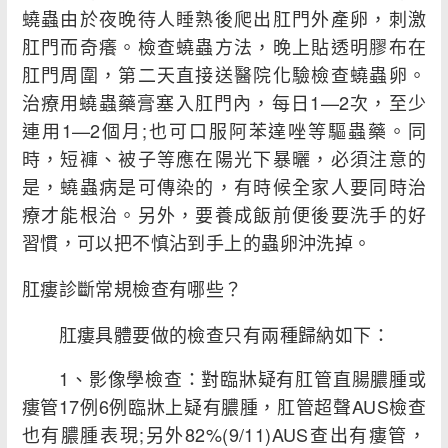
蟯蟲由於夜晚待人睡熟後爬出肛門外產卵，刺激
肛門而奇癢。檢查蟯蟲方法，晚上貼透明膠布在
肛門周圍，第二天直接送醫院化驗檢查蟯蟲卵。
治療用蟯蟲藥膏塞入肛門內，每日1—2次，至少
連用1—2個月;也可口服阿苯達唑等驅蟲藥。同
時，短褲、被子等應在陽光下暴曬，必須注意的
是，蟯蟲病是可傳染的，有時候全家人要同時治
療才能根治。另外，要養成飯前便後要洗手的好
習慣，可以把不慎沾到手上的蟲卵沖洗掉。
肛瘻診斷常規檢查有哪些？
肛瘻具體要做的檢查只有兩種歸納如下：
1、影像學檢查：對臨牀疑有肛管直腸膿腫或
瘻管17例6例臨牀上疑有膿腫，肛管超聲AUS檢查
也有膿腫表現;另外82%(9/11)AUS查出有瘻管，