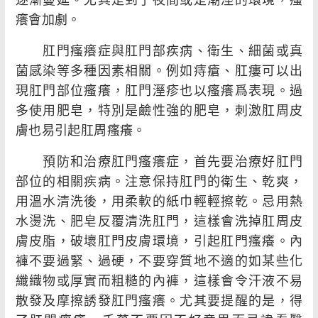
癢會加劇。
肛門瘙癢症與肛門部疾病、衛生、細菌或真
菌感染等多種因素相關。例如痔瘡、肛瘻可以出
現肛門部位瘙癢，肛門溼疹也以瘙癢爲表現。過
多使用肥皂，特別是鹼性強的肥皂，刺激肛周皮
膚也易引起肛周瘙癢。
預防和治療肛門瘙癢症，首先要治療好肛門
部位的相關疾病。注意保持肛門的衛生、乾爽，
用溫水清洗後，用柔軟的紙巾輕輕擦乾。忌用熱
水燙洗、肥皂反覆清洗肛門，這樣會洗掉肛周皮
膚皮脂，破壞肛門皮膚環境，引起肛門瘙癢。內
褲不要過緊、過硬，不要穿質地不適的如某些化
纖織物或厚實而粗糙的內褲，這樣會令汗液不易
散發及摩擦誘發肛門瘙癢。尤其要提醒的是，得