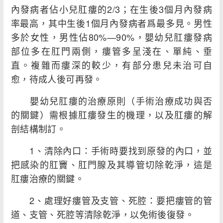
內發病者佔小兒肛瘻的2/3；在生後3個月內發病
率最高，其中生後1個月內發病者爲最多見。男性
多於女性，男性佔80%—90%，嬰幼兒肛瘻發病
部位多在肛門兩側，瘻管多呈淺在、單純、垂
直。複雜而瘻深的較少，有部分患兒未治可自
愈，待成人後可再發。
嬰幼兒肛瘻的治療原則（手術治療成功與否
的關鍵）需根據肛瘻發生的機理，以及肛瘻的解
剖結構制訂。
1、清除內口：手術時要找到原發的內口，並
把感染的肛竇、肛門腺及其導管切除乾淨，這是
肛瘻治療的關鍵。
2、處理好瘻管及支管、死腔：要把瘻管的管
道、支管、死腔等清除乾淨，以免術後復發。