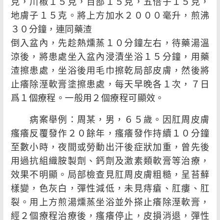
克，川椒１５克，百部１５克，五倍子１５克，
地膚子１５克。將上方加水２０００毫升，煎沸
３０分鐘，連同藥渣
倒入盆內，先趁熱燻蒸１０分鐘左右，待藥湯溫
涼後，將患處坐入盆內浸漬坐浴１５分鐘，用藥
渣擦患處，坐浴後用毛巾擦乾局部皮膚，然後將
止癢除溼軟膏塗擦患處，每天早晚各１次，７日
爲１個療程。一般用２個療程可顯效。
病案舉例：周某，男，６５歲。因肛周皮膚
瘙癢反覆發作２０餘年，瘙癢發作持續１０分鐘
至數小時，夜間或勞動出汗後症狀加重，曾先後
用過抗組織胺製劑、鈣劑及激素類軟膏等治療，
效果不明顯。局部檢查見肛周皮膚粗糙，呈苔蘚
樣變，色灰白，彈性減低，未見痔瘡、肛瘻、肛
裂。用上方煎湯燻蒸坐浴並外搽止癢除溼軟膏，
經２個療程治療後，瘙癢停止，皮損消退，彈性