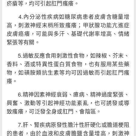
疥瘡等，均可引起肛門瘙癢。
4.內分泌性疾病如糖尿病患者皮膚含糖量增
高，刺激神經末梢所致瘙癢；甲狀腺功能亢進症
皮膚癌癢，可能與多汗、基礎代謝率增高、情緒
緊張等有關。
5.過敏反應食用刺激性食物，如辣椒、芥末、
香料、酒或特異性蛋白質食物，也有服用某些藥
物，如磺胺類抗生素等均可因過敏而引起肛門瘙
癢。
6.精神因素神經衰弱、癔病、精神過度緊張、
興奮、激動等引起神經功能紊亂，也可誘發或導
致瘙癢，可泛發全身或肛門、會陰區。
7.肝、腎疾病原發性膽汁性肝硬化或膽道梗阻
的患者，由於血液和皮膚膽鹽含量增高，刺激神