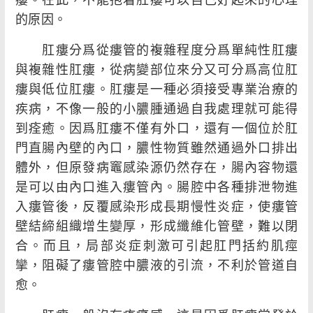
的原因。
肛瘻分爲從瘻管的複雜程度分爲單純性肛瘻
與複雜性肛瘻，從病變部位來分又可分爲高位肛
瘻與低位肛瘻。肛瘻是一種必須接受專業治療的
疾病，不像一般的小膿腫通過自我處理就可能得
到痊癒。因爲肛瘻不僅有外口，還有一個位於肛
門直腸內壁的內口，膿性物質雖然通過外口排出
體外，但原發病竈感染源仍然存在，腸內容物還
是可以由內口進入瘻管內。腸腔中各種排泄物進
入瘻管後，反覆感染形成長期慢性炎症，使瘻管
壁結締組織增生變厚，形成纖維化管壁，難以閉
合。而且，局部炎症刺激可引起肛門括約肌痙
攣，阻礙了瘻管腔中膿液的引流，不利於管道自
愈。