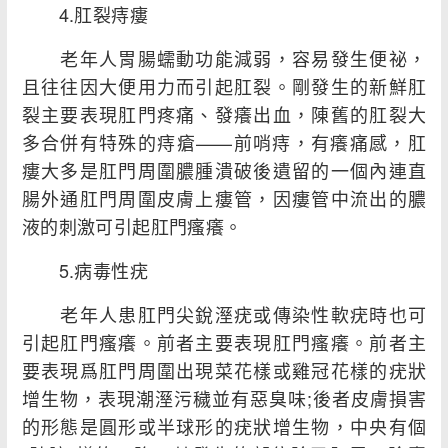
4.肛裂痔瘻
老年人胃腸蠕動功能減弱，容易發生便祕，
且往往因大便用力而引起肛裂。剛發生的新鮮肛
裂主要表現肛門疼痛、發癢出血，陳舊的肛裂大
多合併有特殊的痔瘡——前哨痔，有癢痛感，肛
瘻大多是肛門周圍膿腫潰破後遺留的一個內連直
腸外通肛門周圍皮膚上瘻管，因瘻管中流出的膿
液的刺激可引起肛門瘙癢。
5.病毒性疣
老年人患肛門尖銳溼疣或傳染性軟疣時也可
引起肛門瘙癢。前者主要表現肛門瘙癢。前者主
要表現爲肛門周圍出現菜花樣或雞冠花樣的疣狀
增生物，表現潮溼污穢並有惡臭味;後者皮膚損害
的形態是圓形或半球形的疣狀增生物，中央有個