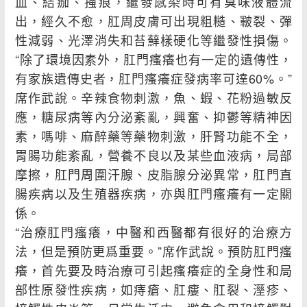
血、結痂、搔痕，繼發感染時可有臭味液體流
出，經久不愈，肛周皮膚可出現粗糙、皸裂、彈
性減弱、光澤消失和苔蘚樣硬化等繼發性損傷。
“除了環境因素外，肛門瘙癢也有一定的遺傳性，
有家族遺傳史者，肛門瘙癢症發病率可達60%。”
席作武說。辛辣食物刺激，魚、蝦、花粉過敏反
應，糖尿病等內分泌紊亂，興奮、抑鬱等精神因
素，嗎啡、麻醉藥等藥物刺激，肝腎功能不全，
胃腸功能紊亂，營養不良以及某些血液病，局部
摩擦，肛門周圍汗腺、皮脂腺分泌異常，肛門直
腸疾病以及生殖器疾病，亦與肛門瘙癢有一定關
係。
“治療肛門瘙癢，中醫和西醫都有很好的治療方
法，但是預防更爲重要。”席作武說。預防肛門瘙
癢，首先要及時治療可引起瘙癢症的全身性和局
部性原發性疾病，如痔瘡、肛瘻、肛裂、溼疹、