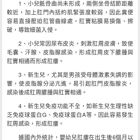
1、小兒骶骨曲尚未形成，兩側坐骨結節距離
較近，加上肛門內括約肌緊張度較弱，因此糞便
容易直接壓迫肛管齒線處，肛竇粘膜易損傷、擦
破，導致細菌入侵。
2、小兒常因尿布皮炎，刺激肛周皮膚，致使
毛囊、汗腺、皮脂腺感染，形成肛周皮下膿腫與
肛竇相通而形成肛瘻。
3、新生兒，尤其是男孩受母體激素失調的影
響，使皮脂腺分泌亢進，易引起肛門皮脂腺炎，
感染後成肛周膿腫與肛竇相通。
4、新生兒免疫功能不全，如新生兒生理性缺
乏免疫球蛋白G、免疫球蛋白A等，因此容易發生
肛周感染，形成肛瘻。
據國內外統計，嬰幼兒肛瘻在出生後6個月以