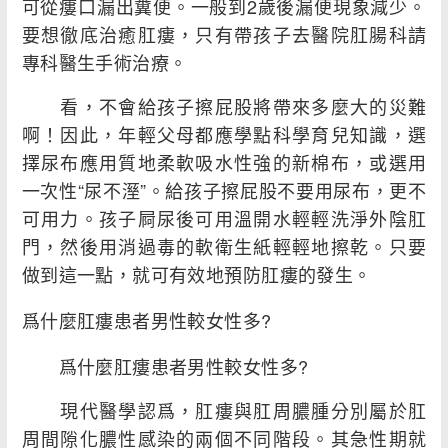
可從瘻口漏出糞便。一般到2歲後漏便現象減少。
要想徹底治癒肛瘻，只有帶孩子去醫院肛腸科請
專科醫生手術治療。
看，不會給孩子擦屁股將帶來多麼大的災難
啊！因此，年輕父母都應學點科學育兒知識，選
擇尿布應用質地柔軟吸水性強的新棉布，或選用
一次性“尿不溼”。給孩子擦屁股不要用尿布，更不
可用力。孩子屙尿後可用溫開水輕輕洗淨外陰肛
門，然後用消過毒的軟衛生紙輕輕地擦乾。只要
做到這一點，就可有效地預防肛瘻的發生。
爲什麼肛瘻患者男性較女性多?
爲什麼肛瘻患者男性較女性多?
現代醫學認爲，肛瘻與肛周膿腫分別屬於肛
周間隙化膿性感染的兩個不同階段。其急性期就