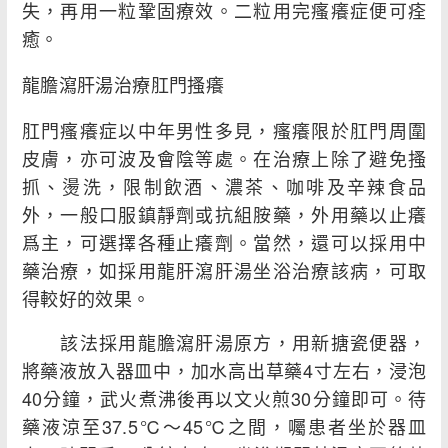
失，再用一粒鞏固療效。二粒用完瘙癢症便可痊
癒。
龍膽瀉肝湯治療肛門搔癢
肛門瘙癢症以中年男性多見，瘙癢限於肛門周圍
皮膚，亦可波及會陰等處。在治療上除了避免搔
抓、燙洗，限制飲酒、濃茶、咖啡及辛辣食品
外，一般口服鎮靜劑或抗組胺藥，外用藥以止癢
爲主，可選擇各種止癢劑。當然，還可以採用中
藥治療，如採用龍肝瀉肝湯坐浴治療該病，可取
得較好的效果。
該法採用龍膽瀉肝湯原方，用新搪瓷便器，
將藥液放入器皿中，加水高出草藥4寸左右，浸泡
40分鐘，武火煮沸後再以文火煎30分鐘即可。待
藥液涼至37.5℃～45℃之間，囑患者坐於器皿