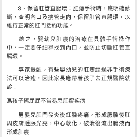
3、保留肛管直腸環：肛瘻手術時，應明確診
斷，查明內口及瘻管走向，保留肛管直腸環，以
維持正常的肛門括約功能。
總之，嬰幼兒肛瘻的治療在具體手術操作
中，一定要仔細尋找到內口，並防止切斷肛管直
腸環。
專家提醒，有些嬰幼兒的肛瘻經過非手術療
法可以治癒，因此家長應帶着孩子去正規醫院就
診！
爲孩子擦屁屁不當易患肛瘻疾病
男嬰兒肛門發炎後紅腫疼痛，形成膿腫後肛
周皮膚腫脹光亮，中心軟化，破潰後流出膿液而
形成肛瘻