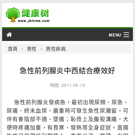
MENU
男性
首頁
男性
男性疾病
女性
急性前列腺炎中西結合療效好
育兒
時間: 2011-05-13
老人
急性前列腺炎發病急，最初出現尿頻、尿急、
綜合
尿痛、終末血尿，嚴重時可發生急性尿瀦留。可
伴有會陰部不適、墜痛；恥骨上及腹股溝痛，大
疾病
便時疼痛加重，有畏寒、發熱等全身症狀。直腸