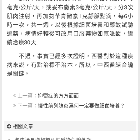
毫克/公斤/天，或妥布黴素3毫克/公斤/天，分3次
肌肉注射，再加氨苄青黴素1克靜脈點滴，每6小
時一次，共一週，以後根據細菌培養和藥敏試驗
選藥，病情好轉後可改用口服藥物如氟哌酸，繼
續治療30天.
不過，事實已經多次證明，西醫對於這種疾
病來說，有點治標不治本，所以，中西醫結合纔
是關鍵。
上一篇：
抑鬱症的方方面面
下一篇：
慢性前列腺炎爲何一定要做細菌培養？
相關文章
包皮過長增加前列腺感染危險係數