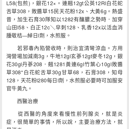
L58(包煎)，銀花12×。連翹12gt公英12Rl白花蛇
舌草308，敗醬草15民天花粉12x、大黃6g。熱盛
昔，加生石育30隊知以1282有釀膿之勢時．加穿
山田l58、白正12c＼皁刺128、乳香12x以活血消
腫敬桔―綽日l劑，水煎服。
若邪毒內陷營收時，則治宜清彎涼血。方用
灣營場加減南3g，牛地12gl玄蔘12gt麥冬12g，銀
花30gl丹蔘208．翹1281黃連6gI竹葉心10gI敗醬
草308*白花蛇舌草30g甘草68，石膏308，知母
128，天花粉l280每日l劑，水煎服必要時可加服安
官牛黃九。
西醫治療
從西醫的角度來看慢性前列腺炎，就是炎
症，很簡單的事情，所以說，主要治療方法，就