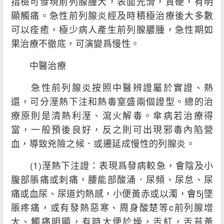
指檢可發現前列腺腫大，表面光滑，質硬，有明
顯觸痛。急性前列腺炎經及時積極治療後大多數
可以痊癒，極少病人產生前列腺膿腫，急性期如
果治療不徹底，可演變爲慢性。
中醫治療
急性前列腺炎按照中醫辨證屬於實證、熱
還，可分溼熱下注和熱毒窒盛兩個證型。總的治
療原則是清熱利溼、瀉火解毒。傘病若治療得
當，一般預後良好，反之則可出現邪毒內陷營
血，導致兇險之候．或遷延成慢性的列腺炎。
(1)溼熱下注證：表現爲發病較急，會陰及小
腹部脹痛或刺痛，腰能部酸涌．尿頻、尿怠、尿
痛或血尿、尿道灼熱感，小便黃赤或以濁，會5j墜
脹疼痛，或有發熱惡寒、周身酸楚等c前列腺增
大、觸痛明顯，有時大便於燥，舌紅，舌苔黃