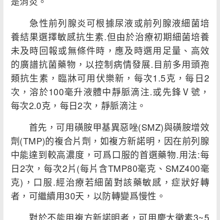
是消炎。
急性前列腺炎可根據尿液或前列腺液細菌培
養結果選擇敏感抗生素.但由於治療初期細菌培養
未及時回報或無條件時，應及時選用足量、高效
的廣譜抗菌藥物，以控制病情發展.目前多用頭孢
類抗生素，臨牀可用伏樂新，每次1.5克，每日2
次，溶於100毫升液體中靜脈滴注.或先鋒Ⅴ號，
每次2.0克，每日2次，靜脈滴注。
首先，可用磺胺甲基異惡唑(SMZ)與磺胺增效
劑(TMP)的複合片劑，如複方新諾明，因在前列腺
中能達到較高濃度，可爲口服的首選藥物.用法:每
日2次，每次2片(每片含TMP80毫克、SMZ400毫
克)，口服.經治療若細菌對該藥敏感，症狀好轉
者，可繼續用30天，以防轉變爲慢性。
對於不能用複方新諾明者，可用慶大黴素3~5