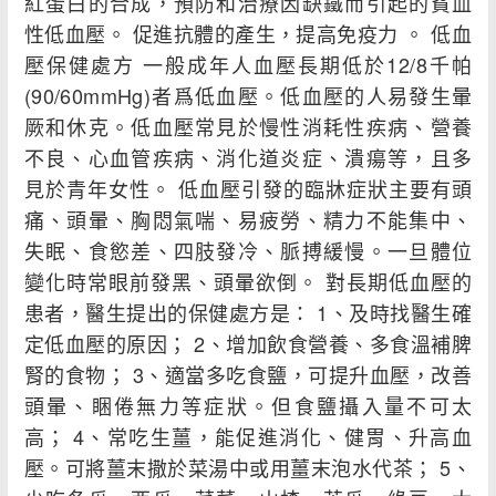
紅蛋白的合成，預防和治療因缺鐵而引起的貧血
性低血壓。 促進抗體的產生，提高免疫力 。 低血
壓保健處方 一般成年人血壓長期低於12/8千帕
(90/60mmHg)者爲低血壓。低血壓的人易發生暈
厥和休克。低血壓常見於慢性消耗性疾病、營養
不良、心血管疾病、消化道炎症、潰瘍等，且多
見於青年女性。 低血壓引發的臨牀症狀主要有頭
痛、頭暈、胸悶氣喘、易疲勞、精力不能集中、
失眠、食慾差、四肢發冷、脈搏緩慢。一旦體位
變化時常眼前發黑、頭暈欲倒。 對長期低血壓的
患者，醫生提出的保健處方是： 1、及時找醫生確
定低血壓的原因； 2、增加飲食營養、多食溫補脾
腎的食物； 3、適當多吃食鹽，可提升血壓，改善
頭暈、睏倦無力等症狀。但食鹽攝入量不可太
高； 4、常吃生薑，能促進消化、健胃、升高血
壓。可將薑末撒於菜湯中或用薑末泡水代茶； 5、