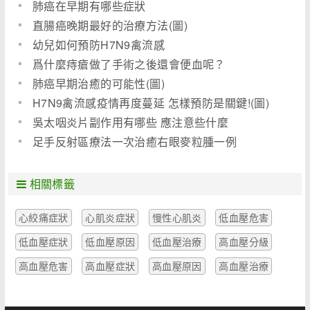
肺癌在早期有哪些症狀
直腸癌晚期最好的治療方法(圖)
幼兒如何預防H7N9禽流感
爲什麼痔瘡做了手術之後還會便血呢？
肺癌早期治癒的可能性(圖)
H7N9禽流感疫情再度蔓延 怎樣預防是關鍵!(圖)
吳太咽炎片副作用有哪些 應注意些什麼
足手反射區療法一次治癒右眼麥粒腫一例
相關標籤
心絞痛症狀
心肌炎症狀
慢性心肌炎
低血壓危害
低血壓症狀
低血壓原因
低血壓治療
高血壓分級
高血壓危害
高血壓症狀
高血壓原因
高血壓治療