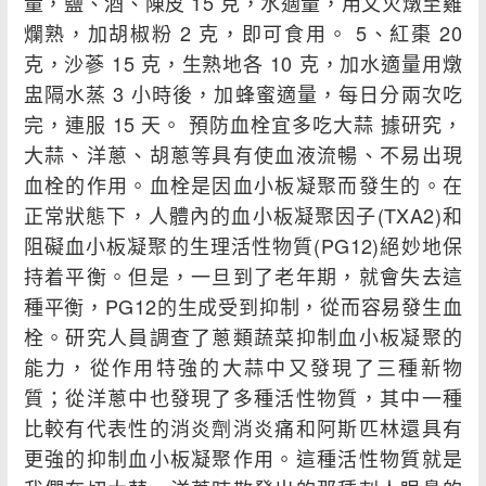
量，鹽、酒、陳皮 15 克，水適量，用文火燉至雞
爛熟，加胡椒粉 2 克，即可食用。 5、紅棗 20
克，沙蔘 15 克，生熟地各 10 克，加水適量用燉
盅隔水蒸 3 小時後，加蜂蜜適量，每日分兩次吃
完，連服 15 天。 預防血栓宜多吃大蒜 據研究，
大蒜、洋蔥、胡蔥等具有使血液流暢、不易出現
血栓的作用。血栓是因血小板凝聚而發生的。在
正常狀態下，人體內的血小板凝聚因子(TXA2)和
阻礙血小板凝聚的生理活性物質(PG12)絕妙地保
持着平衡。但是，一旦到了老年期，就會失去這
種平衡，PG12的生成受到抑制，從而容易發生血
栓。研究人員調查了蔥類蔬菜抑制血小板凝聚的
能力，從作用特強的大蒜中又發現了三種新物
質；從洋蔥中也發現了多種活性物質，其中一種
比較有代表性的消炎劑消炎痛和阿斯匹林還具有
更強的抑制血小板凝聚作用。這種活性物質就是