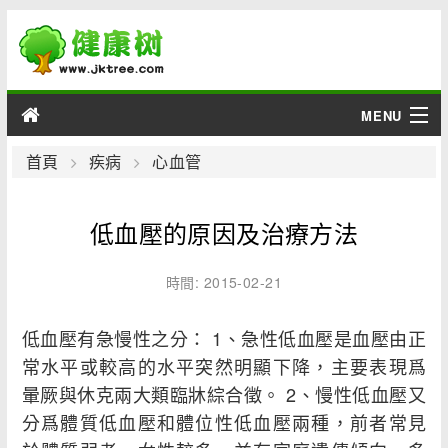
MENU
男性
首頁
疾病
心血管
女性
低血壓的原因及治療方法
育兒
時間: 2015-02-21
老人
低血壓有急慢性之分： 1、急性低血壓是血壓由正
綜合
常水平或較高的水平突然明顯下降，主要表現爲
暈厥與休克兩大類臨牀綜合徵。 2、慢性低血壓又
疾病
分爲體質低血壓和體位性低血壓兩種，前者常見