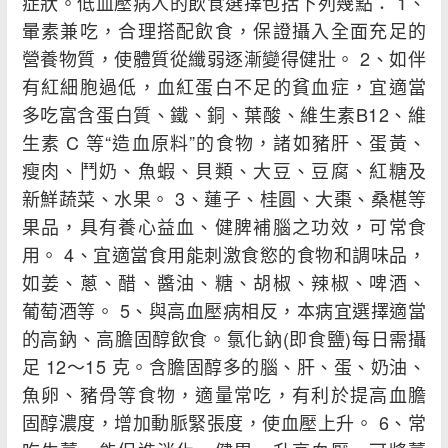
症狀。低血壓病人的飲食選擇包括下列幾點： 1、
暈素兼吃，合理搭配飲食，保證攝入全面充足的
營養物質，使體質從纖弱逐漸變得健壯。 2、如伴
有紅細胞過低，血紅蛋白不足的貧血症，宜適當
多吃富含蛋白質、鐵、銅、葉酸、維生素B12、維
生素 C 等“造血原料”的食物，諸如豬肝、蛋黃、
瘦肉、鬥奶、魚蝦、貝類、大豆、豆腐、紅糖及
新鮮蔬菜、水果。 3、蓮子、桂圓、大棗、桑椹等
果品，具有養心益血、健脾補腦之功效，可常食
用。 4、宜適當食用能刺激食慾的食物和調味品，
如姜、蔥、醋、醬油、糖、胡椒、辣椒、啤酒、
葡萄酒等。 5、與高血壓病相反，本病宜選擇適當
的高鈉、高膽固醇飲食。氯化鈉(即食鹽)每日需攝
足 12～15 克。含膽固醇多的腦、肝、蛋、奶油、
魚卵、豬骨等食物，適量常吃，有利於提高血膽
固醇濃度，增加動脈緊張度，使血壓上升。 6、常