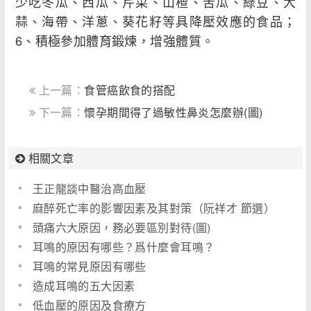
少吃冬瓜、西瓜、芹菜、山楂、苦瓜、綠豆、大
蒜、海帶、洋蔥、葵花籽等具降壓效應的食品；
6、積極參加體育鍛煉，增強體質。
上一篇：
食管癌飲食的搭配
下一篇：
懷孕期間得了過敏性鼻炎怎麼辦(圖)
相關文章
王正龍談中醫治高血壓
麻醉死亡率的影響因素及其對策（阮祥才 節選）
頭痛六大原因，務必要區別對待(圖)
耳鳴的原因有哪些？爲什麼會耳鳴？
耳鳴的常見原因有哪些
造成耳鳴的五大因素
低血壓的原因及食療方