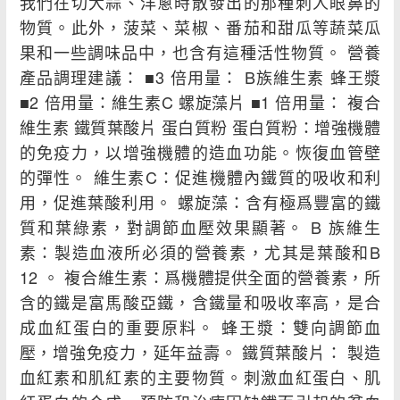
我們在切大蒜、洋蔥時散發出的那種刺人眼鼻的
物質。此外，菠菜、菜椒、番茄和甜瓜等蔬菜瓜
果和一些調味品中，也含有這種活性物質。 營養
產品調理建議： ■3 倍用量： B族維生素 蜂王漿
■2 倍用量：維生素C 螺旋藻片 ■1 倍用量： 複合
維生素 鐵質葉酸片 蛋白質粉 蛋白質粉：增強機體
的免疫力，以增強機體的造血功能。恢復血管壁
的彈性。 維生素C：促進機體內鐵質的吸收和利
用，促進葉酸利用。 螺旋藻：含有極爲豐富的鐵
質和葉綠素，對調節血壓效果顯著。 B 族維生
素：製造血液所必須的營養素，尤其是葉酸和B
12 。 複合維生素：爲機體提供全面的營養素，所
含的鐵是富馬酸亞鐵，含鐵量和吸收率高，是合
成血紅蛋白的重要原料。 蜂王漿：雙向調節血
壓，增強免疫力，延年益壽。 鐵質葉酸片： 製造
血紅素和肌紅素的主要物質。刺激血紅蛋白、肌