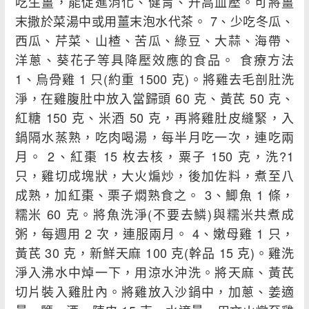
吃生薑，能促進消化、健胃、升高血壓。可將薑
末撒於菜湯中或用薑末泡水代茶。 7、少吃冬瓜、
西瓜、芹菜、山楂、苦瓜、綠豆、大蒜、海帶、
洋蔥、葵花子等具降壓效應的食品。 食療方法
1、烏骨雞 1 只(約重 1500 克)。將雞去毛剖肚洗
淨，在雞腹肚中放入當歸頭 60 克、黃芪 50 克、
紅糖 150 克、米酒 50 克，再將雞肚皮縫緊，入
鍋隔水蒸熟，吃肉喝湯，每半月吃一次，連吃兩
月。 2、紅棗 15 枚去核，粟子 150 克，洗?1
只，雞切成塊狀，大火煸炒，後加佐料，煮至八
成熟，加紅棗、栗子燜熟食之。 3、鯽魚 1 條，
糯米 60 克。將魚洗淨(不要去鱗)與糯米共煮成
粥，每週用 2 次，連服兩月。 4、嫩母雞 1 只，
黃芪 30 克，新鮮天麻 100 克(幹品 15 克)。雞洗
淨入沸水中焯一下，用涼水沖洗。將天麻、黃芪
切片裝入雞肚內。將雞放入沙鍋中，加蔥、姜適