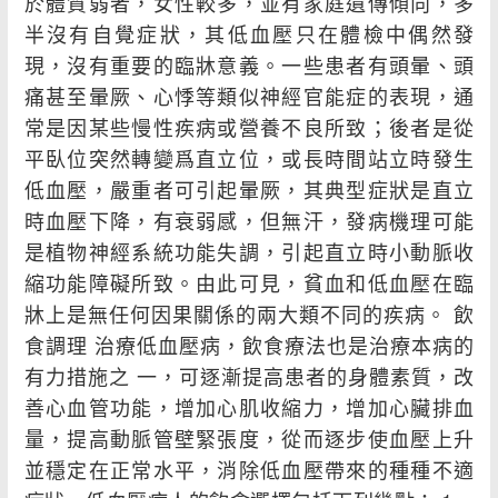
於體質弱者，女性較多，並有家庭遺傳傾向，多
半沒有自覺症狀，其低血壓只在體檢中偶然發
現，沒有重要的臨牀意義。一些患者有頭暈、頭
痛甚至暈厥、心悸等類似神經官能症的表現，通
常是因某些慢性疾病或營養不良所致；後者是從
平臥位突然轉變爲直立位，或長時間站立時發生
低血壓，嚴重者可引起暈厥，其典型症狀是直立
時血壓下降，有衰弱感，但無汗，發病機理可能
是植物神經系統功能失調，引起直立時小動脈收
縮功能障礙所致。由此可見，貧血和低血壓在臨
牀上是無任何因果關係的兩大類不同的疾病。 飲
食調理 治療低血壓病，飲食療法也是治療本病的
有力措施之 一，可逐漸提高患者的身體素質，改
善心血管功能，增加心肌收縮力，增加心臟排血
量，提高動脈管壁緊張度，從而逐步使血壓上升
並穩定在正常水平，消除低血壓帶來的種種不適