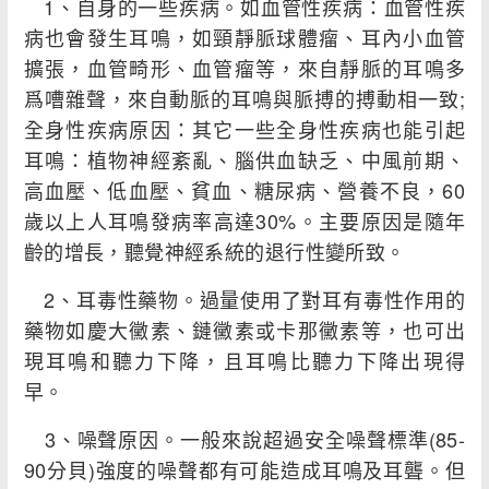
1、自身的一些疾病。如血管性疾病：血管性疾
病也會發生耳鳴，如頸靜脈球體瘤、耳內小血管
擴張，血管畸形、血管瘤等，來自靜脈的耳鳴多
爲嘈雜聲，來自動脈的耳鳴與脈搏的搏動相一致;
全身性疾病原因：其它一些全身性疾病也能引起
耳鳴：植物神經紊亂、腦供血缺乏、中風前期、
高血壓、低血壓、貧血、糖尿病、營養不良，60
歲以上人耳鳴發病率高達30%。主要原因是隨年
齡的增長，聽覺神經系統的退行性變所致。
2、耳毒性藥物。過量使用了對耳有毒性作用的
藥物如慶大黴素、鏈黴素或卡那黴素等，也可出
現耳鳴和聽力下降，且耳鳴比聽力下降出現得
早。
3、噪聲原因。一般來說超過安全噪聲標準(85-
90分貝)強度的噪聲都有可能造成耳鳴及耳聾。但