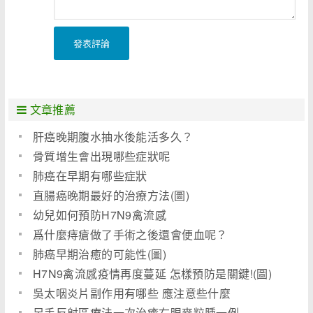
發表評論
文章推薦
肝癌晚期腹水抽水後能活多久？
骨質增生會出現哪些症狀呢
肺癌在早期有哪些症狀
直腸癌晚期最好的治療方法(圖)
幼兒如何預防H7N9禽流感
爲什麼痔瘡做了手術之後還會便血呢？
肺癌早期治癒的可能性(圖)
H7N9禽流感疫情再度蔓延 怎樣預防是關鍵!(圖)
吳太咽炎片副作用有哪些 應注意些什麼
足手反射區療法一次治癒右眼麥粒腫一例