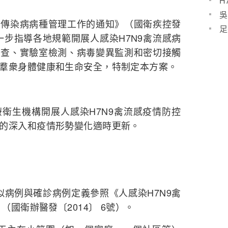
H
預防
吳
染病病種管理工作的通知》（國衛疾控發
些什
足
進一步指導各地規範開展人感染H7N9禽流感病
粒腫
調查、實驗室檢測、病毒變異監測和密切接觸
羣衆身體健康和生命安全，特制定本方案。
生機構開展人感染H7N9禽流感疫情防控
的深入和疫情形勢變化適時更新。
似病例與確診病例定義參照《人感染H7N9禽
（國衛辦醫發〔2014〕 6號）。