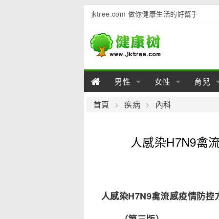
jktree.com 做你健康生活的好幫手
男性
女性
育兒
男性陽痿
女性乳房
男性早泄
準備懷
女性
男
首頁
疾病
內科
男性不育
女性子宮
男性心理
女性
產後
男
人感染H7N9
男性飲食
女性飲食
男性用品
幼兒
女性
男
人感染H7N9禽流感疫情防控