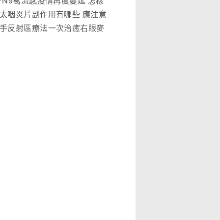
7N9禽流感疫情再度蔓延 怎樣
是關鍵!(圖)
太咽炎片副作用有哪些 應注意
麼
手反射區療法一次治癒右眼麥
一例