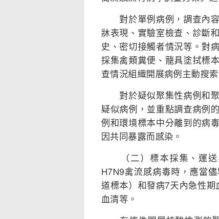
對於單例病例，調查內容主
牀表現、實驗室檢查、診斷
史、密切接觸者情況等。對
採集禽類糞便、籠具塗拭標
查情況組織開展病例主動搜索
對於疑似聚集性病例和聚集
疑似病例，並重點調查病例
例和環境標本中分離到的病
因共同暴露而感染。
（二）標本採集、運送與
H7N9禽流感病毒時，應當
道標本）和發病7天內急性期
血清等。