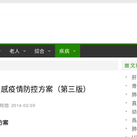
老人
綜合
疾病
孕
陰道
性包皮
老人保健
女性卵巢
懷孕
老人生活
兩性
分娩
糖尿病
老人飲食
減肥
癌症
美容
肝病
文
經期
性保養
老人心理
新生兒期
女性護理
老人疾病
整形
嬰兒期
胃病
老人健身
瑜伽
腎病
健身
泌尿科
肝
骨
禽流感疫情防控方案（第三版）
期
生理
性疾病
老人用品
學前期
女性疾病
亞健康
老人護理
母嬰用品
肛腸科
急救自救
精神病
骨科
肺
耳鼻喉
腦病
心血管
直
時間: 2014-02-09
幼
皮膚病
眼科
口腔科
爲
方案
血呢
內科
肺