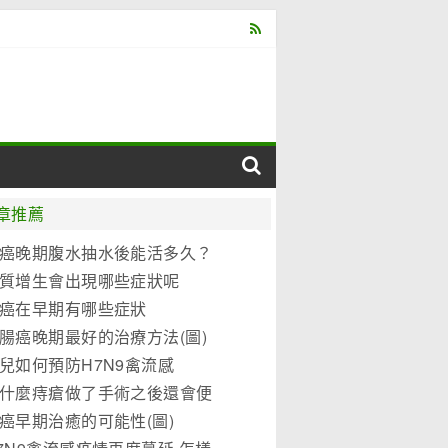
章推薦
癌晚期腹水抽水後能活多久？
質增生會出現哪些症狀呢
癌在早期有哪些症狀
腸癌晚期最好的治療方法(圖)
兒如何預防H7N9禽流感
什麼痔瘡做了手術之後還會便
？
癌早期治癒的可能性(圖)