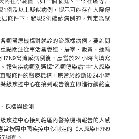
天內在小範圍（如一個家庭、一個社區等）
現1例及以上疑似病例，提示可能存在人際傳
上述條件下，發現2例確診病例的，判定爲聚
類醫療機構對就診的流感樣病例，要詢問
，重點關注從事活禽養殖、屠宰、販賣、運輸
H7N9禽流感病例後，應當於24小時內填寫
。報告疾病類別選擇“乙類傳染病”中“人感染
絡直報條件的醫療機構，應當於診斷後24小時
，縣級疾控中心在接到報告後立即進行網絡直
、採樣與檢測
疾控中心接到轄區內醫療機構報告的人感
應當按照中國疾控中心制定的《人感染H7N9
行調查。