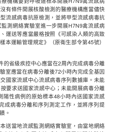
機構要對呼吸道標本開展H7N9禽流感病
；沒有條件開展核酸檢測的醫療機構應當儘快
甲型流感病毒抗原檢測，並將甲型流感病毒抗
監測網絡實驗室進一步開展H7N9禽流感病
裝、運送等應當嚴格按照《可感染人類的高致
樣本運輸管理規定》（原衛生部令第45號）
件的省級疾控中心應當在2周內完成病毒分離
驗室應當在病毒分離後72小時內完成全基因
提交國家流感中心流感病毒序列數據庫。未能
內按要求送國家流感中心；未能開展病毒分離
測陽性病例的原始標本48小時內送國家流感
內完成病毒分離和序列測定工作，並將序列提
饋。
送當地流感監測網絡實驗室，由當地網絡