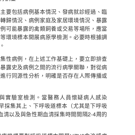
要包括病例基本情況、發病就診經過、臨
和轉歸情況、病例家庭及家居環境情況、暴露
病例可能暴露的禽類飼養或交易等場所，應當
本等環境標本開展病原學檢測。必要時根據調
。
性病例，在上述工作基礎上，要立即排查
的暴露史及病例之間的流行病學關聯，對從病
毒進行同源性分析，明確是否存在人際傳播或
實驗室檢測。當醫務人員懷疑病人感染
儘早採集其上、下呼吸道標本（尤其是下呼吸
血清以及與急性期血清採集時間間隔2-4周的