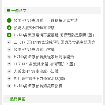
一週熱文
預防H7N9禽流感，正確選擇消毒方法
1
預防人感染H7N9禽流感
2
H7N9禽流感疫情再度蔓延 怎樣預防是關鍵!(圖)
3
二（1）班H7N9禽流感預防常識及食品主題班會
4
活動
預防H7N9禽流感小常識
5
H7N9禽流感預防要從家居清潔開始
6
Ｈ７Ｎ９禽流感來襲 如何預防？(圖)
7
人感染H7N9禽流感小知識
8
如何理性應對H7N9禽流感(圖)
9
H7N9禽流感預防知識廣播稿
10
熱門標籤