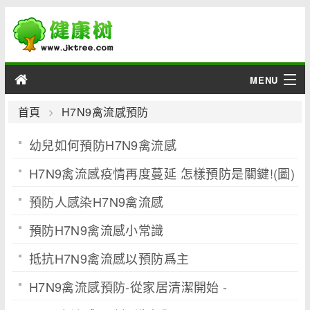
MENU
男性
首頁
H7N9禽流感預防
幼兒如何預防H7N9禽流感
女性
H7N9禽流感疫情再度蔓延 怎樣預防是關鍵!(圖)
育兒
預防人感染H7N9禽流感
老人
預防H7N9禽流感小常識
綜合
抵抗H7N9禽流感以預防爲主
疾病
H7N9禽流感預防-從家居清潔開始 -