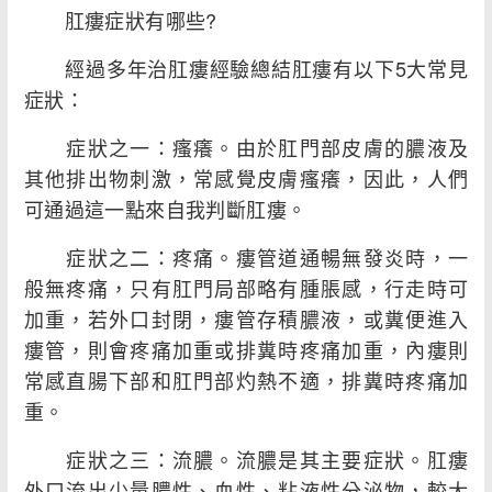
肛瘻症狀有哪些?
經過多年治肛瘻經驗總結肛瘻有以下5大常見
症狀：
症狀之一：瘙癢。由於肛門部皮膚的膿液及
其他排出物刺激，常感覺皮膚瘙癢，因此，人們
可通過這一點來自我判斷肛瘻。
症狀之二：疼痛。瘻管道通暢無發炎時，一
般無疼痛，只有肛門局部略有腫脹感，行走時可
加重，若外口封閉，瘻管存積膿液，或糞便進入
瘻管，則會疼痛加重或排糞時疼痛加重，內瘻則
常感直腸下部和肛門部灼熱不適，排糞時疼痛加
重。
症狀之三：流膿。流膿是其主要症狀。肛瘻
外口流出少量膿性、血性、粘液性分泌物，較大