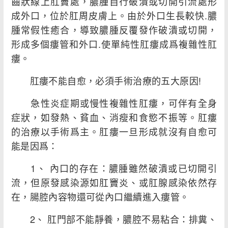
齒狀線上肛竇處，膿腫自行破潰或切開引流處形
成外口，位於肛周皮膚上。由於外口生長較快.膿
腫常假性癒合，導致膿腫反覆發作破潰或切開，
形成多個瘻管和外口.使單純性肛瘻成爲複雜性肛
瘻。
肛瘻不能自愈，必須手術治療的五大原因!
急性炎症期或慢性複雜性肛瘻，可伴有全身
症狀，如發熱、貧血、消瘦和食慾不振等。肛瘻
的治療以手術爲主。肛瘻一旦形成就沒有自愈可
能是因爲：
1、 內口的存在：膿腫雖然破潰或已切開引
流，但原發感染源如肛竇炎、或肛腺感染依然存
在，腸腔內容物還可從內口繼續進入瘻管。
2、 肛門部不能靜養，膿腔不易粘合：排糞、