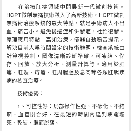
在治療肛瘻領域中開展新一代微創技術。
HCPT微創無痛技術融入了高新技術，HCPT微創
無痛術治療系統的最大特點，就是手術病人不出
血、痛苦小。避免後遺症和併發症，杜絕復發。
原理應用特點：高頻治療，儀器自動鳴音提示，
解決目前人爲時間設定的技術難題，檢查系統由
計算機控制，圖像清晰診斷準確，可凍結、儲
存、回放、放大分析、測量計算等。適用於肛
瘻、肛裂、痔瘡、肛周膿腫及息肉等各類肛腸疾
病的檢查治療。
技術優勢：
1、可控性好：局部操作性強，不碳化、不結
痂、血管閉合好、在最短的時間內達到病竈壞
死、乾結，繼而脫落。