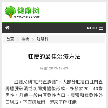
MENU
男性
首頁
疾病
肛腸科
女性
肛瘻的最佳治療方法
育兒
時間: 2013-12-29
老人
肛瘻又稱“肛門直腸瘻”，大部分肛瘻由肛門直
綜合
腸膿腫破潰或切開排膿後形成。多發於20—40歲
男性。肛瘻一般由原發性內口、瘻臂和繼發性外
疾病
口組成。下面讓我們一起來了解肛瘻!