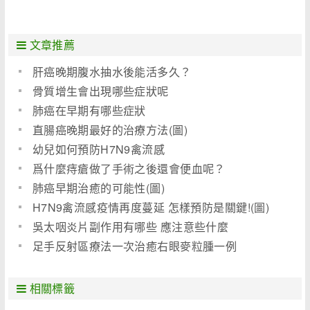
文章推薦
肝癌晚期腹水抽水後能活多久？
骨質增生會出現哪些症狀呢
肺癌在早期有哪些症狀
直腸癌晚期最好的治療方法(圖)
幼兒如何預防H7N9禽流感
爲什麼痔瘡做了手術之後還會便血呢？
肺癌早期治癒的可能性(圖)
H7N9禽流感疫情再度蔓延 怎樣預防是關鍵!(圖)
吳太咽炎片副作用有哪些 應注意些什麼
足手反射區療法一次治癒右眼麥粒腫一例
相關標籤