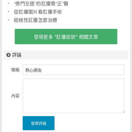
“旁門左道”的肛瘻需“正”醫
從肛瘻圖片看肛瘻手術
結核性肛瘻怎麼治療
發現更多 "肛瘻症狀" 相關文章
評論
暱稱
內容
發表評論