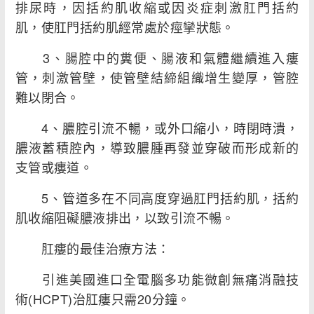
排尿時，因括約肌收縮或因炎症刺激肛門括約
肌，使肛門括約肌經常處於痙攣狀態。
3、腸腔中的糞便、腸液和氣體繼續進入瘻
管，刺激管壁，使管壁結締組織增生變厚，管腔
難以閉合。
4、膿腔引流不暢，或外口縮小，時閉時潰，
膿液蓄積腔內，導致膿腫再發並穿破而形成新的
支管或瘻道。
5、管道多在不同高度穿過肛門括約肌，括約
肌收縮阻礙膿液排出，以致引流不暢。
肛瘻的最佳治療方法：
引進美國進口全電腦多功能微創無痛消融技
術(HCPT)治肛瘻只需20分鐘。