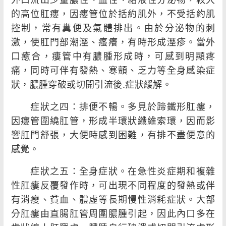
的高位肛瘻，因瘻管位於括約肌外，不受括約肌
控制，常有糞便及氣體排出。由於分泌物的刺
激，使肛門部潮溼、瘙癢，有時形成溼疹。當外
口癒合，瘻管中有膿腫形成時，可感到明顯疼
痛，同時可伴有發熱、寒顫、乏力等全身感染症
狀，膿腫穿破或切開引流後.症狀緩解。
症狀之四：排便不暢。多見於蹄鐵形肛瘻，
因瘻管圍繞肛管，形成半環狀纖維索環，因而影
響肛門舒張，大便時感到困難，有排不盡便意的
感覺。
症狀之五：全身症狀。在急性炎症期和複雜
性肛瘻反覆發作時，可出現不同程度的發熱或伴
有消瘦、貧血、體虛等長期慢性消耗症狀。大部
分肛瘻由直腸肛管周圍膿腫引起，因此內口多在