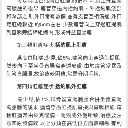
可以爲低位或高位肛瘻,約佔25%,爲坐骨直腸
窩膿腫的後果.瘻管穿過內括約肌、外括約肌淺部
和深部之間,外口常有數個,並有支管互相溝通.外口
距肛緣較近,約5cm左右,少數瘻管向上穿過肛提肌
到直腸旁結締組織內,形成骨盆直腸瘻.
第三類肛瘻症狀:
括約肌上肛瘻
爲高位肛瘻,少見,佔5%.瘻管向上穿過肛提肌,
然後向下至坐骨直腸窩穿透皮膚.由於瘻管常累及
肛管直腸環,故治療較困難,常需分期手術.
第四類肛瘻症狀:
括約肌外肛瘻
最少見,佔1%,爲骨盆直腸膿腫合併坐骨直腸
窩膿腫的後果.瘻管穿過肛提肌直接與直腸相通.這
種肛瘻常由於克隆病、腸癌或外傷所致,治療要注
意其原發病竈.以上分類在高低位方面較細緻,有利