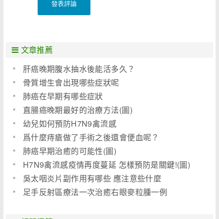
發表評論
文章推薦
肝癌晚期腹水抽水後能活多久？
骨質增生會出現哪些症狀呢
肺癌在早期有哪些症狀
直腸癌晚期最好的治療方法(圖)
幼兒如何預防H7N9禽流感
爲什麼痔瘡做了手術之後還會便血呢？
肺癌早期治癒的可能性(圖)
H7N9禽流感疫情再度蔓延 怎樣預防是關鍵!(圖)
吳太咽炎片副作用有哪些 應注意些什麼
足手反射區療法一次治癒右眼麥粒腫一例