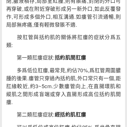
閉,膿液積存,局部呈紅腫,則有脹痛,封閉的外口可
再穿破,或在附近穿破形成另一新外口,如此反覆發
作,可形成多個外口,相互溝通.如瘻管引流通暢,則
局部無疼痛,僅有輕微發脹不適.
按肛管與括約肌的關係將肛瘻的症狀分爲五
類:
第一類肛瘻症狀:
括約肌間肛瘻
多爲低位肛瘻,最常見,約佔70%,爲肛管周圍膿
腫的後果.瘻管只穿過內括約肌,外口常只有一個,距
肛緣較近,約3~5cm.少數瘻管向上,在直腸環肌和
縱肌之間形成盲端或穿入直腸形成高位括約肌間
瘻.
第二類肛瘻症狀:
經括約肌肛瘻