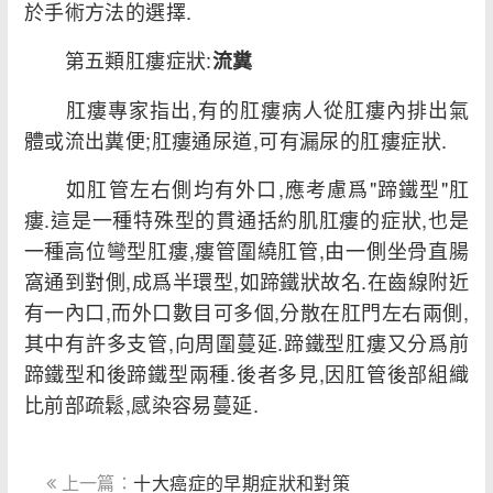
於手術方法的選擇.
第五類肛瘻症狀:
流糞
肛瘻專家指出,有的肛瘻病人從肛瘻內排出氣
體或流出糞便;肛瘻通尿道,可有漏尿的肛瘻症狀.
如肛管左右側均有外口,應考慮爲"蹄鐵型"肛
瘻.這是一種特殊型的貫通括約肌肛瘻的症狀,也是
一種高位彎型肛瘻,瘻管圍繞肛管,由一側坐骨直腸
窩通到對側,成爲半環型,如蹄鐵狀故名.在齒線附近
有一內口,而外口數目可多個,分散在肛門左右兩側,
其中有許多支管,向周圍蔓延.蹄鐵型肛瘻又分爲前
蹄鐵型和後蹄鐵型兩種.後者多見,因肛管後部組織
比前部疏鬆,感染容易蔓延.
上一篇：
十大癌症的早期症狀和對策