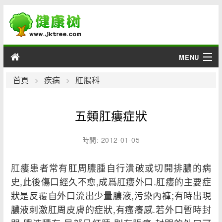
MENU
男性
首頁
疾病
肛腸科
女性
五類肛瘻症狀
育兒
時間: 2012-01-05
老人
肛瘻患者常有肛周膿腫自行潰破或切開排膿的病
綜合
史,此後傷口經久不愈,成爲肛瘻外口.肛瘻的主要症
狀是反覆自外口流出少量膿液,污染內褲;有時出現
疾病
膿液刺激肛周皮膚的症狀,有瘙癢感.若外口暫時封