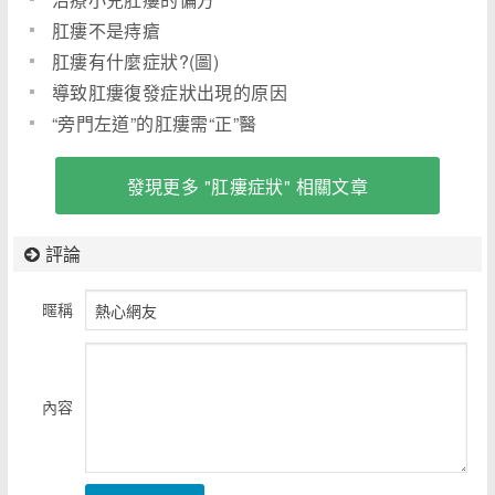
肛瘻不是痔瘡
肛瘻有什麼症狀?(圖)
導致肛瘻復發症狀出現的原因
“旁門左道”的肛瘻需“正”醫
發現更多 "肛瘻症狀" 相關文章
評論
暱稱
內容