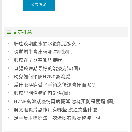
發表評論
文章推薦
肝癌晚期腹水抽水後能活多久？
骨質增生會出現哪些症狀呢
肺癌在早期有哪些症狀
直腸癌晚期最好的治療方法(圖)
幼兒如何預防H7N9禽流感
爲什麼痔瘡做了手術之後還會便血呢？
肺癌早期治癒的可能性(圖)
H7N9禽流感疫情再度蔓延 怎樣預防是關鍵!(圖)
吳太咽炎片副作用有哪些 應注意些什麼
足手反射區療法一次治癒右眼麥粒腫一例