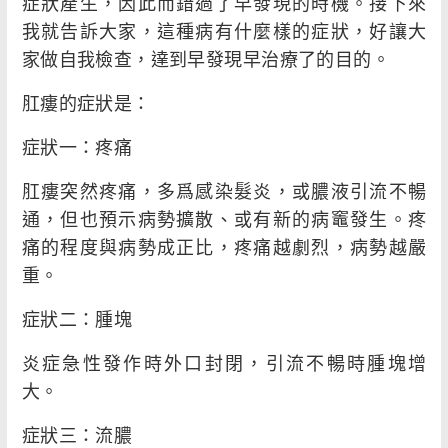
症狀產生，因此而錯過了早發現的時機。接下來
我就告訴大家，這種病有什麼樣的症狀，好讓大
家做自我檢查，達到早發現早治療了的目的。
肛瘻的症狀是：
症狀一：疼痛
肛瘻突然疼痛，多爲感染髮炎，或膿液引流不暢
通，但也預示病勢擴散、或有新的病竈發生。疼
痛的程度與病勢成正比，疼痛越劇烈，病勢越嚴
重。
症狀二：腫塊
炎症急性發作時外口封閉，引流不暢時腫塊增
大。
症狀三：流膿