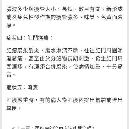
膿液多少與瘻管大小、長短、數目有關。新形成
或炎症急性發作期的瘻管膿多、味臭、色黃而濃
厚。
症狀四：肛門瘙癢：
肛瘻感染髮炎，膿水淋漓不斷，往往肛門周圍潮
溼發癢，甚至由於分泌物長期刺激，發生肛門周
圍溼疹，有溼疹合併感染，使病情加重，十分痛
苦。
症狀五：流糞
肛瘻嚴重時，有的病人從肛瘻內排出氣體或流出
糞便。
上一篇：
頸椎病的治療方法能根治嗎?