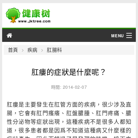
MENU
男性
首頁
疾病
肛腸科
女性
肛瘻的症狀是什麼呢？
育兒
時間: 2014-02-07
老人
肛瘻是主要發生在肛管方面的疾病，很少涉及直
綜合
腸，它會有肛門瘙癢、肛盤膿腫、肛門疼痛、膿
性分泌物等症狀出現，這種疾病不是很多人都知
疾病
道，很多患者都是因爲不知道這種病又什麼樣的