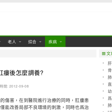
老人
綜合
疾病
孕
陰道
性包皮
老人保健
女性卵巢
懷孕
老人生活
兩性
分娩
糖尿病
老人飲食
減肥
癌症
美容
肝病
文
經期
性保養
老人心理
新生兒期
女性護理
老人疾病
整形
嬰兒期
胃病
老人健身
瑜伽
腎病
健身
泌尿科
肝
骨
肛瘻後怎麼調養?
期
生理
性疾病
老人用品
學前期
女性疾病
亞健康
老人護理
母嬰用品
肛腸科
急救自救
精神病
骨科
肺
耳鼻喉
腦病
心血管
直
時間: 2012-09-08
幼
皮膚病
眼科
口腔科
爲
大的傷害，在到醫院進行治療的同時，肛瘻患
血呢
內科
肺
不僅能改善局部不良環境的刺激，同時也爲治