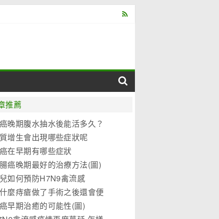
章推薦
癌晚期腹水抽水後能活多久？
質增生會出現哪些症狀呢
癌在早期有哪些症狀
腸癌晚期最好的治療方法(圖)
兒如何預防H7N9禽流感
什麼痔瘡做了手術之後還會便
？
癌早期治癒的可能性(圖)