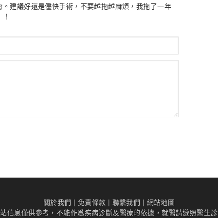
癒。建議好還是儘快手術，不要越拖越麻煩，我拖了一年
！！
關於我們
|
免責條款
|
聯繫我們
|
網站地圖
本站信息僅供參考，不能作爲疾病診斷及醫療的依據，就醫請遵照醫生診