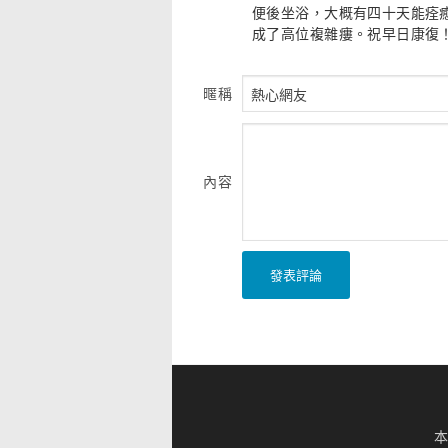
便後坐浴，大概有四十天能痊
成了高位複雜瘻。祝早日康復
暱稱
內容
發表評論