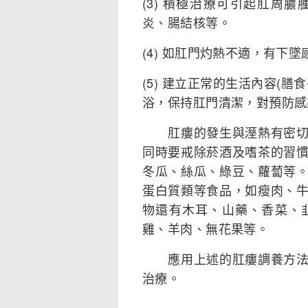
(3) 積極治療可引起肛周
炎、腸結核等。
(4) 如肛門灼熱不適，有下
(5) 建立正常的生活內容(
浴，保持肛門清潔，對預防感
肛瘻的發生與溼熱有密切關
同時要戒除菸酒及嗜茶的習
冬瓜、絲瓜、綠豆、蘿蔔等
蛋白質類等食品，如瘦肉、
物還有木耳、山藥、香菜、
雞、羊肉、無花果等。
應用上述的肛瘻調養方法，
治療。