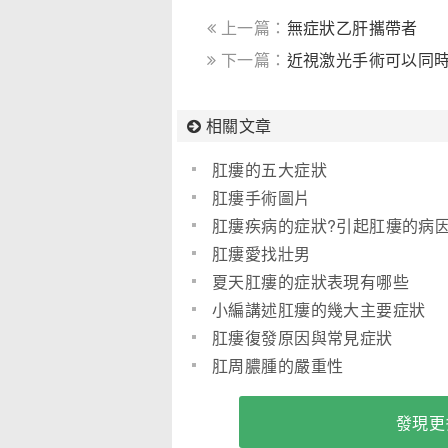
上一篇：
無症狀乙肝攜帶者
下一篇：
近視激光手術可以同
相關文章
肛瘻的五大症狀
肛瘻手術圖片
肛瘻疾病的症狀?引起肛瘻的病
有哪些?(圖)
肛瘻愛找壯男
夏天肛瘻的症狀表現有哪些
小編講述肛瘻的幾大主要症狀
肛瘻復發原因與常見症狀
肛周膿腫的嚴重性
發現更