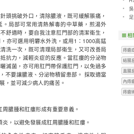
H
預防
吳
頭挑破外口，清除膿液，既可緩解脹痛，
些什
足
延。局部可常用清熱解毒的中草藥，煎湯外
粒腫
溼不舒適時，要自我注意肛門部的清潔衛生，
相
，亦可選用明礬水外洗，或用1：1000高錳
晚清洗一次，既可清理局部衛生，又可改善局
痔瘡
的抵抗力，減輕炎症的反應。當肛瘻的分泌物
結腸
暴曬滅菌，亦可用肛門帶保護肛門，以免過多
直腸
，不要讓膿液、分泌物積留患部。 採取適當
內痔
展，並可減少病人的痛苦。
痔瘡
防肛周膿腫和肛瘻形成有重要意義。
乳頭炎，以避免發展成肛周膿腫和肛瘻。