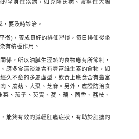
膿腫的全身性疾病，如克隆氏病、潰瘍性大腸
墜感，要及時診治。
膳食平衡)，養成良好的排便習慣，每日排便後坐
染有積極作用。
係，所以油膩生溼熱的食物應有所節制，
慣。應多食清淡並含有豐富維生素的食物，如
。經久不愈的多屬虛型，飲食上應食含有豐富
牛肉、蘑菇、大棗、芝麻。另外，虛證防治食
韭菜、茄子、芡實、菱、藕、茴香、荔枝、
能夠有效的減輕肛瘻症狀，有助於肛瘻的