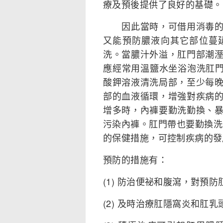
療及預後提供了良好的基礎。
因此當時，可借用消毒的針
又能預防膿液向其它部位蔓
洗。當膿汁外溢，肛門部潮
應經常用溫鹽水坐浴泡洗肛門
酸鉀溶液清洗局部，至少每
部的血液循環，增強對疾病
增多時，內褲要勤洗勤換、
污染內褲。肛門帶也要勤換洗
的保健措施，可控制疾病的發
預防的措施有：
(1) 防治便祕和腹瀉，對預
(2) 及時治療肛隱窩炎和肛