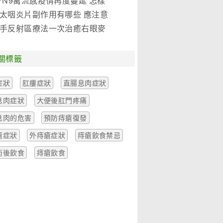
7N9禽流感疫情再度蔓延 怎樣
是關鍵!(圖)
太咽炎片副作用有哪些 應注意
麼
手反射區療法一次治癒右眼麥
一例
關標籤
症狀
肛瘻症狀
直腸息肉症狀
息肉症狀
大便後肛門疼痛
息肉的危害
預防痔瘡復發
瘡症狀
外痔瘡症狀
痔瘡飲食禁忌
術後飲食
痔瘡飲食