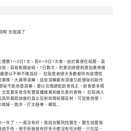
院啊 別耽誤了
便應1～2日1次，若4～5日1次者，由於糞便在結腸、直
吸收，容易乾燥祕結。1日數次，則會因排便刺激加重疼痛
，糞便以不幹不稀爲好。 肛裂患者絕大多數都伴有習慣性
用果導，大黃等瀉藥，這些瀉藥都有瀉後引起便祕的副作
治便祕不能依靠瀉藥，要以合理調配飲食爲主，飲食要多樣
，尤其要多食含有豐富纖維素和維生素的食物。 肛裂病人
因爲早晨起牀後的直立反射和胃結腸反射，可促進排便。
做操、跑步、打太極拳、練氣...
快一年了，一直沒有好，我就去醫院找醫生，醫生說要我
通過手術。做手術後我有好多天都沒有吃米麪，只吃菜，