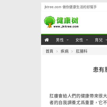
jktree.com 做你健康生活的好幫手
男性
女性
育兒
男性陽痿
女性乳房
男性早泄
準備懷
女性
男
首頁
疾病
肛腸科
男性不育
女性子宮
男性心理
女性
產後
男
患有
男性飲食
女性飲食
男性用品
幼兒
女性
男
肛瘻會給人們的健康帶來很
者的自我調養尤爲重要，它