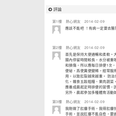
評論
第1樓
熱心網友
2014-02-09
應該不能吧 ！有病一定要去醫
第2樓
熱心網友
2014-02-09
首先是保持大便通暢和柔軟。大
腸內停留時間較長，水分被重
和損傷，所以應每日排便1次
便祕，爲使糞便變稀，經常服
用，以致肛裂越來越重。 防
化，雜食五穀粗糧、果肉蔬菜
應養成晨起定時排便的習慣，
另外，晨起參加多種體育活動如
第3樓
熱心網友
2014-02-09
我剛做了肛瘻手術，我得肛瘻
手術，並說肛瘻不能自愈，要