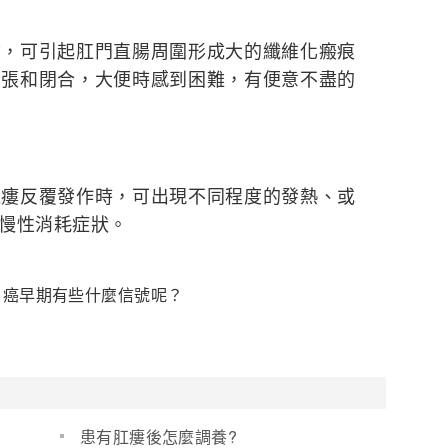
可引起肛門直腸周圍形成大的纖維化瘢痕
舒張和閉合，大便時感到困難，有便意不盡的
反覆發作時，可出現不同程度的發熱、或
慢性消耗症狀。
胃癌早期有些什麼信號呢？
患有肛瘻後怎麼調養?