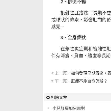
2、排便不暢
複雜性肛瘻瘻口長期不愈，
或環狀的條索，影響肛門的
感覺。
3、全身症狀
在急性炎症期和複雜性肛瘻
伴有消瘦、貧血、體虛等長期
上一篇：
如何發現早期胃癌，
下一篇：
肛瘻不能自愈怎辦？
相關文章
小兒肛瘻如何應對