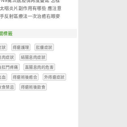
7N9禽流感疫情再度蔓延 怎樣
是關鍵!(圖)
太咽炎片副作用有哪些 應注意
麼
手反射區療法一次治癒右眼麥
一例
關標籤
症狀
痔瘡護理
肛瘻症狀
息肉症狀
結腸息肉症狀
後肛門疼痛
直腸息肉的危害
出血
痔瘡術後癒合
外痔瘡症狀
飲食禁忌
痔瘡術後飲食