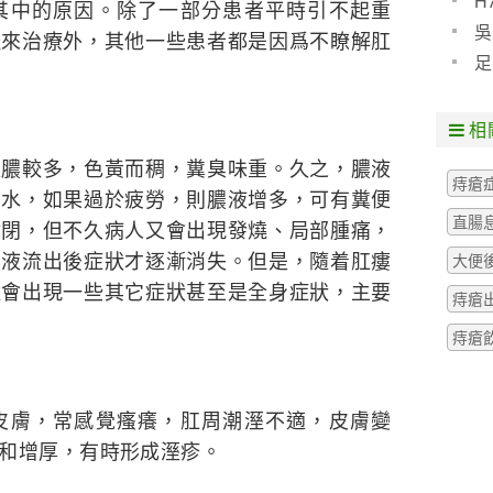
H
其中的原因。除了一部分患者平時引不起重
預防
吳
纔來治療外，其他一些患者都是因爲不瞭解肛
些什
足
粒腫
相
較多，色黃而稠，糞臭味重。久之，膿液
痔瘡
如水，如果過於疲勞，則膿液增多，可有糞便
直腸
封閉，但不久病人又會出現發燒、局部腫痛，
膿液流出後症狀才逐漸消失。但是，隨着肛瘻
大便
還會出現一些其它症狀甚至是全身症狀，主要
痔瘡
痔瘡
膚，常感覺瘙癢，肛周潮溼不適，皮膚變
和增厚，有時形成溼疹。