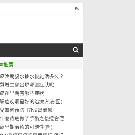
章推薦
癌晚期腹水抽水後能活多久？
質增生會出現哪些症狀呢
癌在早期有哪些症狀
腸癌晚期最好的治療方法(圖)
兒如何預防H7N9禽流感
什麼痔瘡做了手術之後還會便
？
癌早期治癒的可能性(圖)