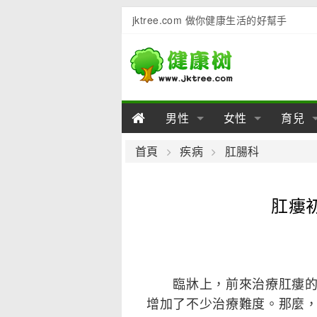
jktree.com 做你健康生活的好幫手
男性
女性
育兒
男性陽痿
女性乳房
男性早泄
準備懷
女性
男
首頁
疾病
肛腸科
男性不育
女性子宮
男性心理
女性
產後
男
肛瘻
男性飲食
女性飲食
男性用品
幼兒
女性
男
臨牀上，前來治療肛瘻的患
增加了不少治療難度。那麼