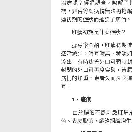
治療呢？經過調查，瞭解了
視，非得等到病情無法再拖
瘻初期的症狀而延誤了病情。
肛瘻初期是什麼症狀？
據專家介紹，肛瘻初期流膿
逐漸減少，時有時無，稀淡
流出。有時瘻管外口可暫時
封閉的外口可再度穿破，待
病情的加重，患者久而久之
有：
1、瘙癢
由於膿液不斷刺激肛周皮
色、表皮脫落，纖維組織增生