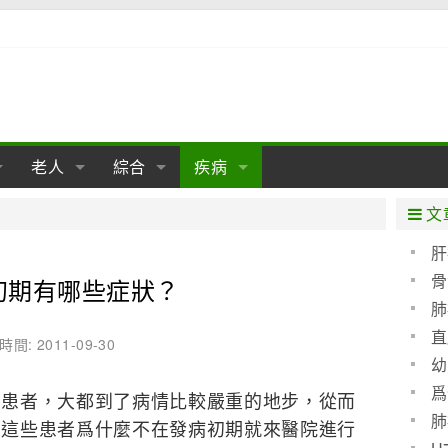
老人
綜合
疾病
孕
陰道
性包皮
老人保健
女性卵巢
懷孕
老人生活
兩性
分娩
糖尿病
老人飲食
減肥
癌症
美容
肝病
文
經期
性保養
老人心理
新生兒期
女性護理
老人疾病
整形
嬰兒期
胃病
老人健身
瑜伽
腎病
健身
泌尿科
肝
骨
初期有哪些症狀？
期
生理
性疾病
老人用品
學前期
女性疾病
亞健康
老人護理
母嬰用品
肛腸科
急救自救
精神病
骨科
肺
耳鼻喉
腦病
心血管
直
時間: 2011-09-30
幼
皮膚病
眼科
口腔科
爲
者，大都到了病情比較嚴重的地步，從而
血呢
內科
肺
，這些患者爲什麼不在發病初期就來醫院進行