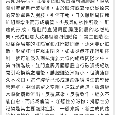
常見的疾病。 肛瘻多因肛管直腸周圍膿腫，經切
開引流或自行破潰後，由於膿液或糞便仍從原來
的感染竈進入膿腔，引流不暢，日久膿腔周圍纖
維組織增生而形成瘻管。少數爲結核性所致。 肛
瘻的形成，是肛門直腸周圍膿腫發展的必然結
果，形成肛瘻大致要經過四個階段： 第二個階段:
炎症從局部的肛隱窩和肛門瓣開始，逐漸蔓延擴
散，形成肛門直腸周圍炎。如果炎症不能得到控
制，就可能侵入到抗病能力低的組織間隙之中。
第四個階段，肛門直腸周圍膿腫自行破潰或經切
開引流換藥處理後，膿腔雖逐漸縮小，但潰瘡卻
久不收口，這時腔壁已形成結締組織增生的堅硬
管道壁，中間遺留之空隙，這就是瘻道，膿液經
常順從瘻道流出，反覆感染，反覆發作，經久不
能自愈，而成爲瘻管。 ①膿性分泌物：排膿性分
泌物是其主要臨牀症狀。一般來說，新生成的瘻