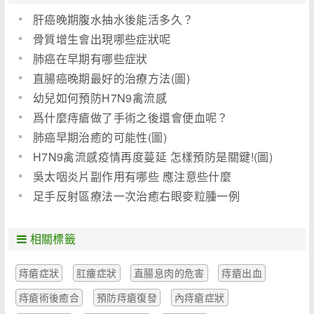
肝癌晚期腹水抽水後能活多久？
骨質增生會出現哪些症狀呢
肺癌在早期有哪些症狀
直腸癌晚期最好的治療方法(圖)
幼兒如何預防H7N9禽流感
爲什麼痔瘡做了手術之後還會便血呢？
肺癌早期治癒的可能性(圖)
H7N9禽流感疫情再度蔓延 怎樣預防是關鍵!(圖)
吳太咽炎片副作用有哪些 應注意些什麼
足手反射區療法一次治癒右眼麥粒腫一例
相關標籤
痔瘡症狀
肛瘻症狀
直腸息肉的危害
痔瘡出血
痔瘡術後癒合
預防痔瘡復發
內痔瘡症狀