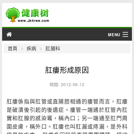
MENU
男性
首頁
疾病
肛腸科
女性
肛瘻形成原因
育兒
時間: 2012-08-12
老人
肛瘻係指與肛管或直腸腔相通的瘻管而言，肛瘻
綜合
是破潰後引起的後遺症。瘻管一端通於肛管內肛
竇和肛腺的感染竈，稱內口；另一端通至肛門周
疾病
圍皮膚，稱外口。肛瘻也叫肛漏或痔漏，是外科