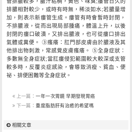
管排膿較多，膿汁粘稠，黃色、味臭;瘻管日久的
排膿相對較少，或時有時無，稀淡如水;若膿量增
加，則表示新瘻管生成。瘻管有時會暫時封閉，
不排膿液，從而出現局部腫痛，體溫上升，以後
封閉的瘻口破潰，又排出膿液，也可從瘻口排出
氣體或糞便。 ③瘙癢：肛門部皮膚由於膿液及其
他排出物刺激，常感覺皮膚瘙癢。 ⑤全身症狀：
多數無全身症狀;當肛瘻侵犯範圍較大較深或支管
較多時，反覆炎症感染，會導致消瘦、貧血、便
祕、排便困難等全身症狀。
上一篇：
一年一次胃鏡 早期發現胃癌
下一篇：
重度脂肪肝有治癒的希望嗎
相關文章