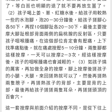
了，等白苔也明顯的退了就不要再放生薑了。
（2）孩子喝上姜、蔥、紅糖水後，給孩子用較熱
一些的水泡腳，泡20－30分鐘後，給孩子搓腳心
各50下，再捏10個腳趾各20－30下，最後主要按
摩大腳趾根部背面兩側的扁桃腺的反射區，只要
孩子咽喉腫痛，在這個部位肯定會有壓痛，上下
找準痛點後，就在痛處按壓5－10分鐘，兩隻腳都
這樣按摩，一天可以按摩2－3次，經這樣按摩
後，孩子的咽喉腫痛也會減輕的。（3）如孩子燒
的厲害，再加做全身的按摩，腳上按摩後搓孩子
的小腿、大腿，來回搓熱就可以了，然後再搓熱
兩隻膀子，再搓熱孩子的背部，主要是背的上
部，最後再給孩子搓搓兩隻耳朵，再搓搓頭頂的
百會穴。
這一套按摩與前面介紹的按摩不同，是從下往上