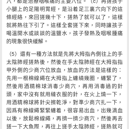
穴，都是治療咽喉痛的主要穴位。（c）再搓孩子
小腿上的足陽明胃經，是沿着足三裏穴向下的這
條經絡，來回搓幾十下，搓熱了就可以了，這樣
就將熱往下引了。這樣全套搓下來，同時讓孩子
喝溫開水或談談的溫鹽水，孩子發熱及咽喉腫痛
的現象很快緩解。
（5）還有一種方法就是先將大拇指內側往上的手
太陰肺經搓熱後，然後在手太陰肺經在大拇指指
甲外側的少商穴位放血，放血的方法是這樣的：
先用一根棉線繩在大拇指上纏繞幾圈，纏緊了，
然後用酒精棉球消毒少商穴，再用消毒過的針
頭，家中沒有就用縫衣服的針，在火上燒一下，
用酒精棉球將針尖擦乾淨，對準少商穴扎一下，
因爲有棉線繩緊緊纏着，很容易出血，出幾滴血
以後，放鬆棉線繩，再擠一擠少商穴，然後再去
搓一下大魚際，再往上搓手太陰肺經，搓熱就可