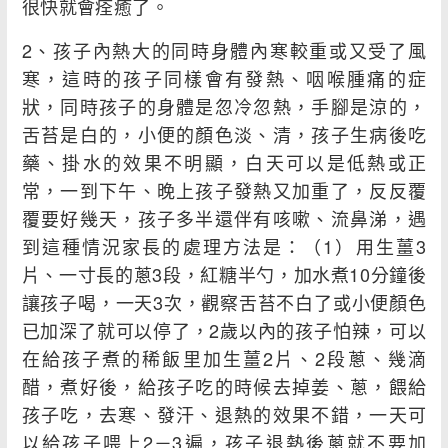
很快就會痊癒了。
2、孩子內熱大的同時身體內寒較重或又受了風
寒，這時的孩子同樣會有發熱、咽喉腫痛的症
狀，同時孩子的身體是忽冷忽熱，手腳是涼的，
舌苔是白的，小便的顏色淡、清，孩子生病後吃
藥、掛水的效果不明顯，白天可以是低熱或正
常，一到下午、晚上孩子發熱又加重了，反反覆
覆要好幾天，孩子多半還伴有咳嗽、流鼻涕，遇
到這種情況家長的處理方法是：（1）用生薑3
片、一寸長的蔥3段，紅糖半勺，加水煮10分鐘後
讓孩子喝，一天3次，觀察舌苔不白了或小便顏色
已加深了就可以停了，2歲以內的孩子怕辣，可以
在給孩子煮的稀飯里加生薑2片、2段蔥、幾滴
醋，煮好後，給孩子吃的時候去掉姜、蔥，餵給
孩子吃，去寒、發汗、退熱的效果不錯，一天可
以給孩子喂上2－3遍，孩子退熱後蔥就不要加