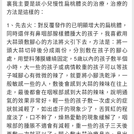
裏我主要是談小兒慢性扁桃體炎的治療，治療的
方法是這樣的：
1、先去火：對反覆發作的已明顯增大的扁桃體，
同時還伴有鼻咽部腺樣體腫大的孩子，我喜歡用
大蒜頭敷腳心的方法將火引下去，方法是：將一
頭大蒜切碎後分成兩份，分別敷在孩子的腳心
處，用塑料薄膜纏繞固定，5歲以內的孩子敷半個
小時，大一些的孩子或病情較重的孩子可以等孩
子喊腳心有微微的辣了，就要將小腳洗乾淨，一
般敏感一些的人，敷後會感到大蒜的辣味在往上
走，最後都會在咽喉部感到大蒜的辣味，說明通
氣的效果非常好。輕一些的孩子敷一次虛火的症
狀就減輕了，如出虛汗的現象少了，舌質紅的程
度淡了，口不幹了，燥熱愛動的現象緩解了，咽
喉部的腫脹不適會有減輕，重一些的孩子三天後
再敷一次就可以了。腳心敷大蒜治療鼻炎、鼻出