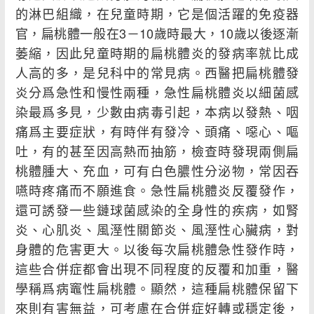
的淋巴組織，在兒童時期，它是個活躍的免疫器
官，扁桃體一般在3－10歲時最大，10歲以後逐漸
萎縮，因此兒童時期的扁桃體炎的發病率就比成
人高的多，是兒科中的常見病。西醫把扁桃體發
炎分爲急性和慢性兩種，急性扁桃體炎以細菌感
染最爲多見，少數由病毒引起，本病以發熱、咽
痛爲主要症狀，有時伴有發冷、頭痛、噁心、嘔
吐，有的甚至因高熱而抽筋，檢查時發現兩側扁
桃體腫大、充血，可有白色膿性分泌物，常因吞
嚥時疼痛而不願進食。急性扁桃體炎反覆發作，
還可誘發一些鏈球菌感染的全身性的疾病，如腎
炎、心肌炎、風溼性關節炎、風溼性心臟病，對
身體的危害更大。以後每次扁桃體急性發作時，
這些合併症都會出現不同程度的反覆和加重，醫
學稱爲病竈性扁桃體。顯然，這種扁桃體保留下
來則有害無益，可考慮在合併症好轉或穩定後，