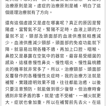
治療原則是瀉，虛症的治療原則是補，明白了這
個道理治療就有了方向。
還有這個虛證又是虛在哪裏呢？真正的原因是腎
陽虛，當腎氣不足，腎陽不足時，血液上頭的力
量就不足，頸部及頭面部的血液供應就相應減
少，血液供應減少頸部，頭面部的免疫功能就下
降，就容易出現各種不適，再加上口腔、咽喉、
鼻腔又是暴露在空氣中的器官，最容易受細菌的
感染，這樣患慢性鼻炎、慢性咽炎、慢性扁桃體
炎的機率就非常多了。所以，治療頸部、頭面部
反覆發作的各種慢性炎症時，我的治療方法就是
補腎，實踐證明效果不錯，往往都能治癒，以後
只要注意預防，就能做到很少復發。但治療時會
遇到非常矛盾的事，就是“虛不受補”，一補火就更
大，症狀也會加重，所以在補腎前先去火。在這