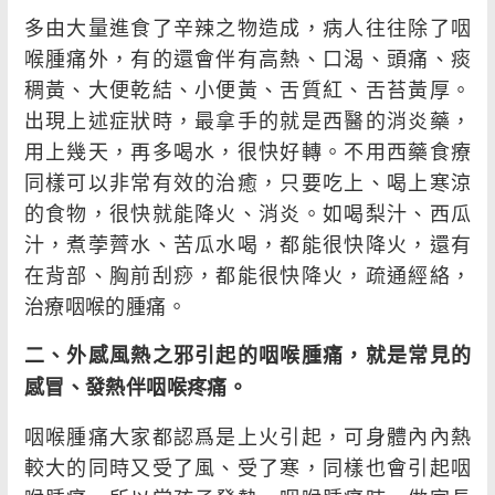
多由大量進食了辛辣之物造成，病人往往除了咽
喉腫痛外，有的還會伴有高熱、口渴、頭痛、痰
稠黃、大便乾結、小便黃、舌質紅、舌苔黃厚。
出現上述症狀時，最拿手的就是西醫的消炎藥，
用上幾天，再多喝水，很快好轉。不用西藥食療
同樣可以非常有效的治癒，只要吃上、喝上寒涼
的食物，很快就能降火、消炎。如喝梨汁、西瓜
汁，煮荸薺水、苦瓜水喝，都能很快降火，還有
在背部、胸前刮痧，都能很快降火，疏通經絡，
治療咽喉的腫痛。
二、外感風熱之邪引起的咽喉腫痛，就是常見的
感冒、發熱伴咽喉疼痛。
咽喉腫痛大家都認爲是上火引起，可身體內內熱
較大的同時又受了風、受了寒，同樣也會引起咽