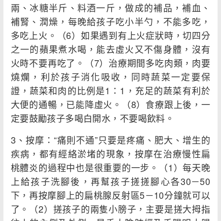
兩、冰糖半斤、料酒一斤，做成的補品，補血、
補腎、潤燥，每晚給孩子吃小半勺，不能多吃，
多吃上火。（6）如果遇到有上火症狀時，切四分
之一的蘋果煮水喝，能去虛火又不傷身體，沒有
火時不要再吃了。（7）治療期間多吃肉類，肉要
燒爛，利於孩子消化吸收，同時蔬菜一定要保
證，蔬菜和肉的比例是1：1，充足的蔬菜有利於
大便的通暢，已能降虛火。（8）食療跟上後，一
定要鼓勵孩子多喝白開水，不要喝飲料。
3、按摩：“痛則不通”只要是疼痛、肥大、增生的
疾病，都有經絡淤堵的現象，按摩在治療慢性扁
桃體炎的過程中也是很重要的一步。（1）每天晚
上給孩子洗腳後，再幫孩子搓搓腳心各30－50
下，再按摩腳上的扁桃腺反射區5－10分鐘就可以
了。（2）搓孩子的兩隻小膀子，主要是搓大拇指