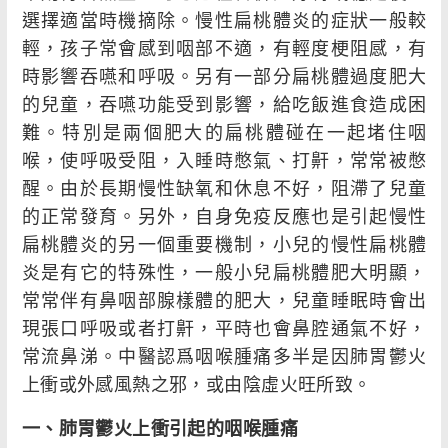
選擇適當時機摘除。慢性扁桃體炎的症狀一般較
輕，孩子常會感到咽部不適，有輕度梗阻感，有
時影響吞嚥和呼吸。另有一部分扁桃體過度肥大
的兒童，吞嚥功能受到影響，給吃飯進食造成困
難。特別是兩個肥大的扁桃體碰在一起堵住咽
喉，使呼吸受阻，入睡時憋氣、打鼾，常常被憋
醒。由於長期慢性缺氧和休息不好，阻滯了兒童
的正常發育。另外，自身免疫反應也是引起慢性
扁桃體炎的另一個重要機制，小兒的慢性扁桃體
炎是有它的特殊性，一般小兒扁桃體肥大明顯，
常常伴有鼻咽部腺樣體的肥大，兒童睡眠時會出
現張口呼吸或者打鼾，平時也會鼻腔通氣不好，
常流鼻涕。中醫認爲咽喉腫痛多半是因肺胃鬱火
上衝或外感風熱之邪，或由陰虛火旺所致。
一、肺胃鬱火上衝引起的咽喉腫痛