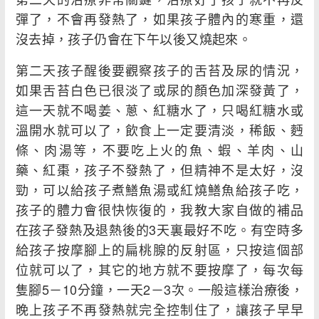
彈了，不會再發熱了，如果孩子體內的寒重，還
沒去掉，孩子仍會在下午以後又燒起來。
第二天孩子醒後要觀察孩子的舌苔及尿的情況，
如果舌苔白色已很淡了或尿的顏色加深發黃了，
這一天就不喝姜、蔥、紅糖水了，只喝紅糖水或
溫開水就可以了，飲食上一定要清淡，稀飯、麪
條、肉湯等，不要吃上火的魚、蝦、羊肉、山
藥、紅棗，孩子不發熱了，但精神不是太好，沒
勁，可以給孩子煮鱔魚湯或紅燒鱔魚給孩子吃，
孩子的體力會很快恢復的，我教大家自做的補品
在孩子發熱及退熱後的3天裏最好不吃。有空時多
給孩子按摩腳上的扁桃腺的反射區，只按這個部
位就可以了，其它的地方就不要按摩了，每次每
隻腳5－10分鐘，一天2－3次。一般這樣治療後，
晚上孩子不再發熱就完全控制住了，讓孩子早早