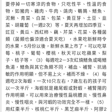
要停掉一切寒涼的食物，只吃性平、性溫的食
物，如豬肉、雞肉、牛肉、鴿肉、鵪鶉、鱔魚、
泥鰍、青菜、白菜、包菜、黃豆芽、土豆、韭
菜、胡蘿蔔（一週2次）等，夏天再增加四季豆、
豇豆、黃瓜、西紅柿、藕、芹菜、花菜、各種菌
類（菌類也偏涼適合夏天吃），水果吃新鮮時令
的水果，5月份以後，新鮮水果上市了。可以吃草
莓、桃子、葡萄、櫻桃，秋天可以吃蘋果、梨
子、桔子等。（3）每週吃2－3次紅燒鱔魚或喝鱔
魚湯，鱔魚與其它魚類不同，補血、補腎、抗過
敏的作用明顯，但不易上火，補而不燥。（4）每
週吃2次海蝦，一次10只左右，7歲左右的孩子可
以一次半斤，海蝦就是雞尾蝦或對蝦，補腎陽的
作用明顯，可以用來治療慢性扁桃體炎、慢性鼻
炎、慢性咽炎，與河蝦的功效完全不一樣。（5）
用紅棗半斤、核桃仁半斤、黑芝麻半斤、阿膠2