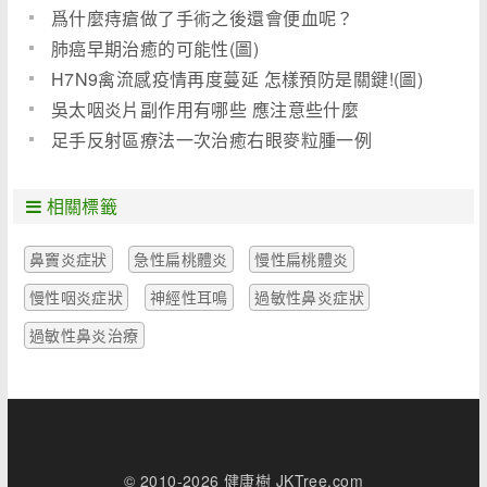
爲什麼痔瘡做了手術之後還會便血呢？
肺癌早期治癒的可能性(圖)
H7N9禽流感疫情再度蔓延 怎樣預防是關鍵!(圖)
吳太咽炎片副作用有哪些 應注意些什麼
足手反射區療法一次治癒右眼麥粒腫一例
相關標籤
鼻竇炎症狀
急性扁桃體炎
慢性扁桃體炎
慢性咽炎症狀
神經性耳鳴
過敏性鼻炎症狀
過敏性鼻炎治療
© 2010-2026 健康樹 JKTree.com