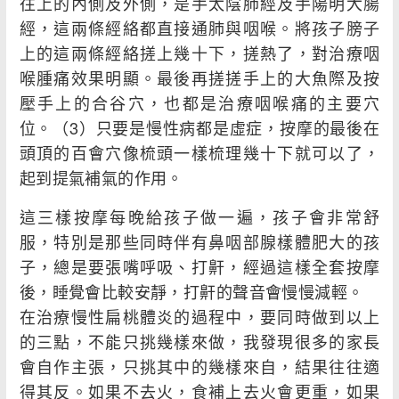
往上的內側及外側，是手太陰肺經及手陽明大腸
經，這兩條經絡都直接通肺與咽喉。將孩子膀子
上的這兩條經絡搓上幾十下，搓熱了，對治療咽
喉腫痛效果明顯。最後再搓搓手上的大魚際及按
壓手上的合谷穴，也都是治療咽喉痛的主要穴
位。（3）只要是慢性病都是虛症，按摩的最後在
頭頂的百會穴像梳頭一樣梳理幾十下就可以了，
起到提氣補氣的作用。
這三樣按摩每晚給孩子做一遍，孩子會非常舒
服，特別是那些同時伴有鼻咽部腺樣體肥大的孩
子，總是要張嘴呼吸、打鼾，經過這樣全套按摩
後，睡覺會比較安靜，打鼾的聲音會慢慢減輕。
在治療慢性扁桃體炎的過程中，要同時做到以上
的三點，不能只挑幾樣來做，我發現很多的家長
會自作主張，只挑其中的幾樣來自，結果往往適
得其反。如果不去火，食補上去火會更重，如果