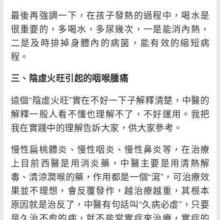
最後再強調一下，在孩子發熱的過程中，喝水是
很重要的，多喝水，多尿幾次，一是能消內熱，
二是及時排掉身體內的病菌，能有效的縮短病
程。
三、陰虛火旺引起的咽喉腫痛
這個“陰虛火旺”實在不好一下子解釋清楚，中醫的
解釋一般人看不懂也理解不了，不好運用。我把
我在實踐中的理解告訴大家，供大家參考。
慢性扁桃體炎、慢性咽炎、慢性鼻炎等，在治療
上目前西醫是用消炎藥，中醫主要是用清熱解
毒、清涼潤喉的藥，作用都是一個“瀉”，可治療效
果並不理想，會反覆發作，越治療越重，其根本
原因就是治反了，中醫有句話叫“久病必虛”，只要
是久治不愈的病，就不能當實症來治療，實症的