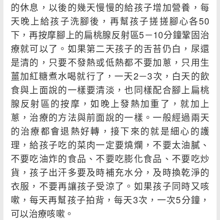
的休息，以後的幾天慢慢的給孩子增加營養，每
天晚上給孩子洗腳後，再幫孩子搓搓腳心各50
下，再按摩腳上的扁桃腺反射區5－10分鐘鞏固治
療就可以了。如果第二天孩子的舌苔仍白，尿還
是清的，只要不發熱或低熱都不要加蔥，只用生
薑加紅糖煮水喝就行了，一天2－3次，白天的飲
食與上面說的一樣要清淡，也同樣配合腳上扁桃
腺反射區的按摩，如晚上發熱加重了，就加上
蔥，治療的方法與前面說的一樣。一般經過兩天
的治療都會退熱好轉，接下來的就是細心的護
理，給孩子吃的菜肉一定要燒爛，不要太油膩、
不要吃油炸的食品、不要吃膨化食品、不要吃炒
貨，孩子出汗多要及時補充水分，及時換乾淨的
衣服，不要再讓孩子受涼了。如果孩子同時又咳
嗽，每天再幫孩子拍背，每天3次，一次5分鐘，
可以治療咳嗽。