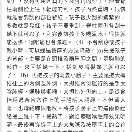
到），沒有可用圓潤的、沒有角的勺子，沿着脊
柱兩側從上往下輕輕的刮，孩子內熱重時，很快
就能看到刮的部位發紅，孩子很少刮的紫紫的，
多數就是發紅，孩子不要重刮，脊柱兩側各刮十
幾下就可以了，刮完後讓孩子多喝溫水，很快就
能退熱，咽喉痛也會減輕。（4）不會刮痧或孩子
較小時，可以通過按摩的方法降熱。(a)先搓孩子
的背部，主要是在頸椎及兩肩胛之間，是胸肺的
部位，來回搓幾十下，搓到皮膚髮熱了就可以
了。（b）再搓孩子的兩隻小膀子，主要是搓大拇
指往上的內側及外側，大拇指內側運行的是手太
陰肺經，通肺與咽喉，大拇指外側向上，是從食
指經過合谷穴往上的手陽明大腸經，不但通大
腸，也聯絡肺與咽喉。將孩子膀子上的這兩條經
絡搓上幾十下，搓熱了，對治療咽喉腫痛效果明
顯。最後再搓搓手上的大魚際及按壓手上的合谷