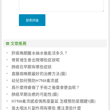
發表評論
文章推薦
肝癌晚期腹水抽水後能活多久？
骨質增生會出現哪些症狀呢
肺癌在早期有哪些症狀
直腸癌晚期最好的治療方法(圖)
幼兒如何預防H7N9禽流感
爲什麼痔瘡做了手術之後還會便血呢？
肺癌早期治癒的可能性(圖)
H7N9禽流感疫情再度蔓延 怎樣預防是關鍵!(圖)
吳太咽炎片副作用有哪些 應注意些什麼