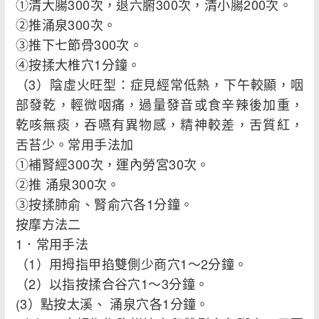
①清大腸300次，退六腑300次，清小腸200次。
②推涌泉300次。
③推下七節骨300次。
④按揉大椎穴1分鐘。
（3）陰虛火旺型：症見經常低熱，下午較顯，咽
部發乾，輕微咽痛，過量發音或食辛辣後加重，
乾咳無痰，吞嚥有異物感，精神較差，舌質紅，
舌苔少。常用手法加
①補腎經300次，運內勞宮30次。
②推 涌泉300次。
③按揉肺俞、腎俞穴各1分鐘。
按摩方法二
1．常用手法
（1）用拇指甲掐雙側少商穴1～2分鐘。
（2）以指按揉合谷穴1～3分鐘。
(3）點按太溪、 涌泉穴各1分鐘。