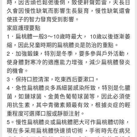
時，因舌頭也鬆弛後倒，致使鼾聲如雷，天長日
久會因慢性缺氧而影響生長髮育，慢性缺氧還會
使孩子的智力發育受到影響。
家庭護理要點
1．扁桃體一般3～10歲時最大， 10歲以後逐漸萎
縮，因此兒童時期的扁桃體炎是防治的重點。
2．加強鍛鍊，特別是冬季，要多參與戶外活動，
使身體對寒冷的適應能力增強，減少扁桃體發炎
的機會。
3．保持口腔清潔，吃東西后要漱口。
4．急性扁桃體炎多爲細菌感染所致，特別是化膿
菌，如鏈球菌、金黃色葡萄球菌等，因此必須使
用抗生素，其中青黴素類最有效，根據炎症的輕
重程度可選擇口服或靜脈注射。
5。慢性扁桃體炎或扁桃體肥大可作扁桃體切除，
現在多采用扁桃體快速擠切術，手術時先在病兒