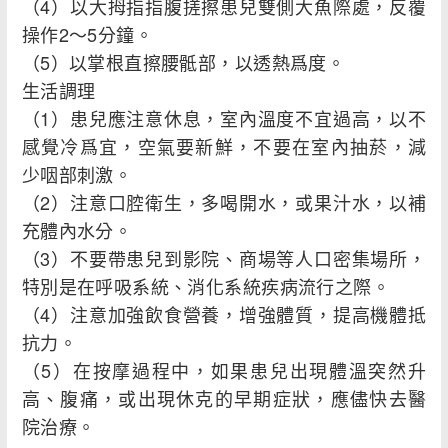
（4）以大拇指指腹搓擦患兒雙側大魚際處，反覆
操作2～5分鐘。
（5）以掌根直擦腰骶部，以透熱爲度。
生活調理
（1）患兒應注意休息，室內溫度不宜過高，以不
感覺冷爲宜，空氣要新鮮，不要在室內抽菸，減
少咽部刺激。
（2）注意口腔衛生，多喝開水，或果汁水，以補
充體內水分。
（3）不要帶患兒到影院、商場等人口密集場所，
特別是在呼吸系統、消化系統疾病流行之際。
（4）注意加強飲食營養，增強體質，提高機體抵
抗力。
（5）在按摩過程中，如果患兒出現體溫突然升
高、腹痛，或出現休克的早期症狀，應儘快去醫
院治療。