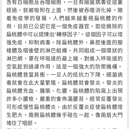
含有白細胞及吞噬細胞，一旦有細菌病毒從這裏
經過，就被吸附在上面，然後被吞噬消化掉。隨
着免疫學的發展，人們越來越重視扁桃體的作
用，目前已公認它是一個免疫器官。如從摘除的
扁桃體中可以提煉出“轉移因子”。這個因子可以增
強免疫，抑制病毒。除扁桃體外，鼻腔後面的腺
樣體及咽後壁的淋巴組織，共同組成一個環狀的
淋巴網，罩在呼吸道的最上端，對進入呼吸道的
空氣起到過濾作用，這是一個強大的防禦機構。
扁桃體首當其衝，一旦人的抵抗力下降，細菌病
毒就會在此大量繁殖，扁桃體就會發炎。發炎的
扁桃體充血、腫脹、化膿。扁桃體的陷窩上出現
許多小膿栓，嚴重的會佈滿膿苔。經常反覆發炎
可形成慢性扁桃體炎，由於反覆炎症使扁桃體增
生肥大，兩側扁桃體幾乎碰在一起，像兩扇大門
堵住了咽部。