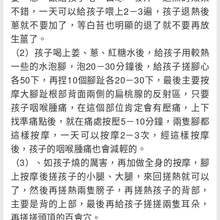
不錯，一天可以給孩子喂上2－3遍，孩子退熱後
蔥就不要加了，等白苔也明顯的退了就不要再放
生薑了。
（2）孩子喝上姜、蔥、紅糖水後，給孩子用較熱
一些的水泡腳，泡20－30分鐘後，給孩子搓腳心
各50下，再捏10個腳趾各20－30下，最後主要按
摩大腳趾根部背面兩側的扁桃腺的反射區，只要
孩子咽喉腫痛，在這個部位肯定會有壓痛，上下
找準痛點後，就在痛處按壓5－10分鐘，兩隻腳都
這樣按摩，一天可以按摩2－3次，經這樣按摩
後，孩子的咽喉腫痛也會減輕的。
（3）、如孩子燒的厲害，再加做全身的按摩，腳
上按摩後搓孩子的小腿、大腿，來回搓熱就可以
了，然後再搓熱兩隻膀子，再搓熱孩子的背部，
主要是背的上部，最後再給孩子搓搓兩隻耳朵，
再搓搓頭頂的百會穴。