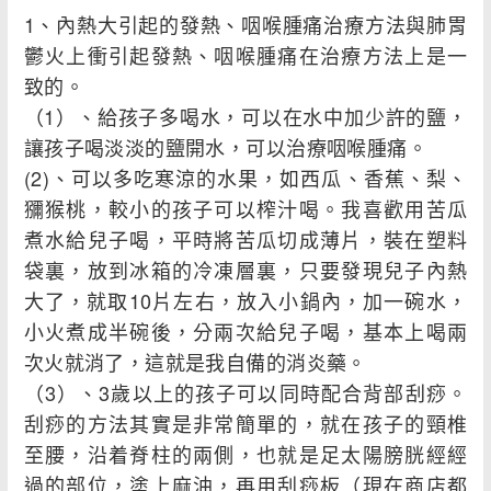
1、內熱大引起的發熱、咽喉腫痛治療方法與肺胃
鬱火上衝引起發熱、咽喉腫痛在治療方法上是一
致的。
（1）、給孩子多喝水，可以在水中加少許的鹽，
讓孩子喝淡淡的鹽開水，可以治療咽喉腫痛。
(2)、可以多吃寒涼的水果，如西瓜、香蕉、梨、
獼猴桃，較小的孩子可以榨汁喝。我喜歡用苦瓜
煮水給兒子喝，平時將苦瓜切成薄片，裝在塑料
袋裏，放到冰箱的冷凍層裏，只要發現兒子內熱
大了，就取10片左右，放入小鍋內，加一碗水，
小火煮成半碗後，分兩次給兒子喝，基本上喝兩
次火就消了，這就是我自備的消炎藥。
（3）、3歲以上的孩子可以同時配合背部刮痧。
刮痧的方法其實是非常簡單的，就在孩子的頸椎
至腰，沿着脊柱的兩側，也就是足太陽膀胱經經
過的部位，塗上麻油，再用刮痧板（現在商店都