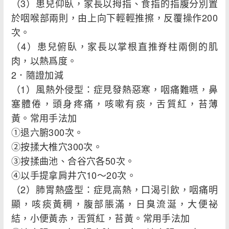
（3）患兒仰臥，家長以拇指、食指的指腹分別置
於咽喉部兩則，由上向下輕輕推擦，反覆操作200
次。
（4）患兒俯臥，家長以掌根直推脊柱兩側的肌
肉，以熱爲度。
2．隨證加減
（1）風熱外侵型：症見發熱惡寒，咽痛難嚥，鼻
塞體倦，頭身疼痛，咳嗽有痰，舌質紅，苔薄
黃。常用手法加
①退六腑300次。
②按揉大椎穴300次。
③按揉曲池、合谷穴各50次。
④以手提拿肩井穴10～20次。
（2）肺胃熱盛型：症見高熱，口渴引飲，咽痛明
顯，咳痰黃稠，腹部脹滿，日臭流涎，大便祕
結，小便黃赤，舌質紅，苔黃。常用手法加