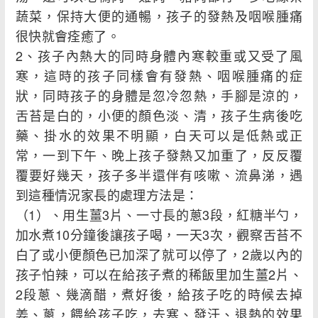
蔬菜，保持大便的通暢，孩子的發熱及咽喉腫痛
很快就會痊癒了。
2、孩子內熱大的同時身體內寒較重或又受了風
寒，這時的孩子同樣會有發熱、咽喉腫痛的症
狀，同時孩子的身體是忽冷忽熱，手腳是涼的，
舌苔是白的，小便的顏色淡、清，孩子生病後吃
藥、掛水的效果不明顯，白天可以是低熱或正
常，一到下午、晚上孩子發熱又加重了，反反覆
覆要好幾天，孩子多半還伴有咳嗽、流鼻涕，遇
到這種情況家長的處理方法是：
（1）、用生薑3片、一寸長的蔥3段，紅糖半勺，
加水煮10分鐘後讓孩子喝，一天3次，觀察舌苔不
白了或小便顏色已加深了就可以停了，2歲以內的
孩子怕辣，可以在給孩子煮的稀飯里加生薑2片、
2段蔥、幾滴醋，煮好後，給孩子吃的時候去掉
姜、蔥，餵給孩子吃，去寒、發汗、退熱的效果