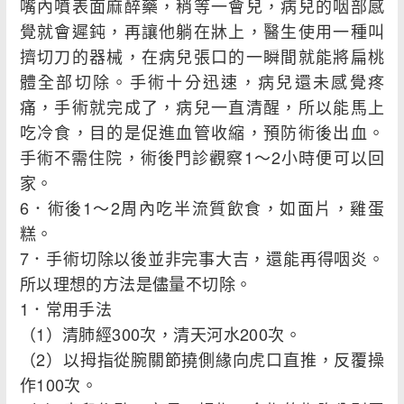
嘴內噴表面麻醉藥，稍等一會兒，病兒的咽部感
覺就會遲鈍，再讓他躺在牀上，醫生使用一種叫
擠切刀的器械，在病兒張口的一瞬間就能將扁桃
體全部切除。手術十分迅速，病兒還未感覺疼
痛，手術就完成了，病兒一直清醒，所以能馬上
吃冷食，目的是促進血管收縮，預防術後出血。
手術不需住院，術後門診觀察1～2小時便可以回
家。
6．術後1～2周內吃半流質飲食，如面片，雞蛋
糕。
7．手術切除以後並非完事大吉，還能再得咽炎。
所以理想的方法是儘量不切除。
1．常用手法
（1）清肺經300次，清天河水200次。
（2）以拇指從腕關節撓側緣向虎口直推，反覆操
作100次。