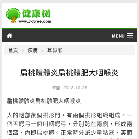
MENU
男性
首頁
疾病
耳鼻喉
女性
扁桃體體炎扁桃體肥大咽喉炎
育兒
時間: 2013-10-29
老人
扁桃體體炎扁桃體肥大咽喉炎
綜合
人的咽部象個拱形門，有兩個拱形組織組成。一
個舌齶弓一個叫咽齶弓，分別跨在兩側，形成兩
疾病
個窩，內即扁桃體。正常時分泌少量粘液，裏面