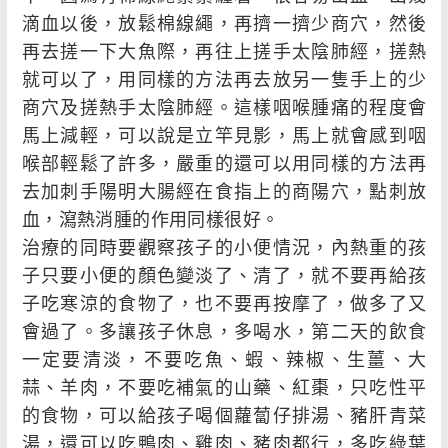
滴血以後，放鬆棉線繩，再擠一擠少商穴，然後
再去搓一下大魚際，再往上搓手太陰肺經，搓熱
就可以了，用同樣的方法再去放另一隻手上的少
商穴及搓熱手太陰肺經。這樣咽喉腫痛的程度會
馬上減輕，可以說是立竿見影，馬上就會感到咽
喉部輕鬆了許多，嚴重的還可以用同樣的方法再
去加刺手陽明大腸經在食指上的商陽穴，點刺放
血，瀉熱消腫的作用同樣很好。
治療的同時要觀察孩子的小便情況，內熱重的孩
子只要小便的顏色變淡了、清了，就不要再給孩
子吃寒涼的食物了，也不要再按摩了，做多了又
會過了。多讓孩子休息，多喝水，第二天的飲食
一定要清淡，不要吃魚、蝦、辣椒、生薑、大
蒜、羊肉，不要吃補氣的山藥、紅棗，只吃性平
的食物，可以給孩子喝個蘿蔔仔排湯、豬肝青菜
湯，還可以吃鴨肉、雞肉、豬肉都行，多吃綠葉