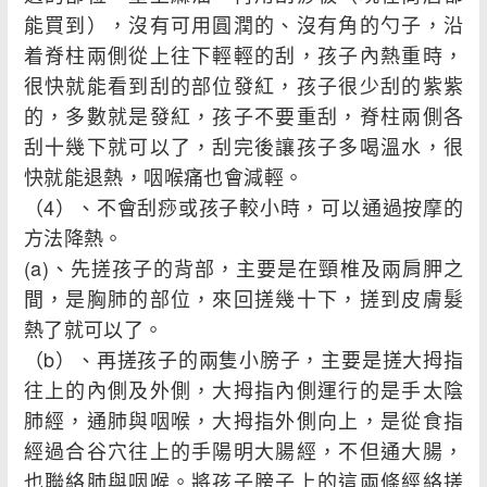
能買到），沒有可用圓潤的、沒有角的勺子，沿
着脊柱兩側從上往下輕輕的刮，孩子內熱重時，
很快就能看到刮的部位發紅，孩子很少刮的紫紫
的，多數就是發紅，孩子不要重刮，脊柱兩側各
刮十幾下就可以了，刮完後讓孩子多喝溫水，很
快就能退熱，咽喉痛也會減輕。
（4）、不會刮痧或孩子較小時，可以通過按摩的
方法降熱。
(a)、先搓孩子的背部，主要是在頸椎及兩肩胛之
間，是胸肺的部位，來回搓幾十下，搓到皮膚髮
熱了就可以了。
（b）、再搓孩子的兩隻小膀子，主要是搓大拇指
往上的內側及外側，大拇指內側運行的是手太陰
肺經，通肺與咽喉，大拇指外側向上，是從食指
經過合谷穴往上的手陽明大腸經，不但通大腸，
也聯絡肺與咽喉。將孩子膀子上的這兩條經絡搓