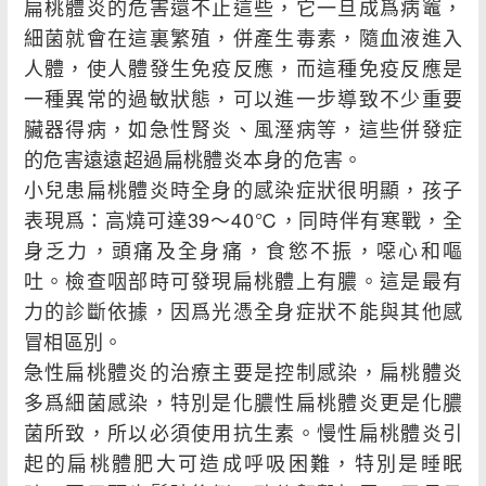
扁桃體炎的危害還不止這些，它一旦成爲病竈，
細菌就會在這裏繁殖，併產生毒素，隨血液進入
人體，使人體發生免疫反應，而這種免疫反應是
一種異常的過敏狀態，可以進一步導致不少重要
臟器得病，如急性腎炎、風溼病等，這些併發症
的危害遠遠超過扁桃體炎本身的危害。
小兒患扁桃體炎時全身的感染症狀很明顯，孩子
表現爲：高燒可達39～40℃，同時伴有寒戰，全
身乏力，頭痛及全身痛，食慾不振，噁心和嘔
吐。檢查咽部時可發現扁桃體上有膿。這是最有
力的診斷依據，因爲光憑全身症狀不能與其他感
冒相區別。
急性扁桃體炎的治療主要是控制感染，扁桃體炎
多爲細菌感染，特別是化膿性扁桃體炎更是化膿
菌所致，所以必須使用抗生素。慢性扁桃體炎引
起的扁桃體肥大可造成呼吸困難，特別是睡眠