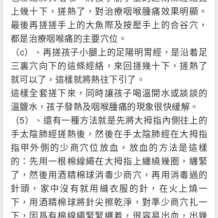
上幾十下，搓熱了，對治療咽喉腫痛效果明顯。
最後再搓搓手上的大魚際及按壓手上的合谷穴，
都是治療咽喉痛的主要穴位。
（c）、再搓孩子小腿上的足陽明胃經，是沿着足
三裏穴向下的這條經絡，來回搓幾十下，搓熱了
就可以了，這樣就將熱往下引了。
這樣全套搓下來，同時讓孩子喝溫開水或談談的
溫鹽水，孩子發熱及咽喉腫痛的現象很快緩解。
（5）、還有一種方法就是先將大拇指內側往上的
手太陰肺經搓熱後，然後在手太陰肺經在大拇指
指甲外側的少商穴位放血，放血的方法是這樣
的：先用一根棉線繩在大拇指上纏繞幾圈，纏緊
了，然後用酒精棉球消毒少商穴，再用消毒過的
針頭，家中沒有就用縫衣服的針，在火上燒一
下，用酒精棉球將針尖擦乾淨，對準少商穴扎一
下，因爲有棉線繩緊緊纏着，很容易出血，出幾