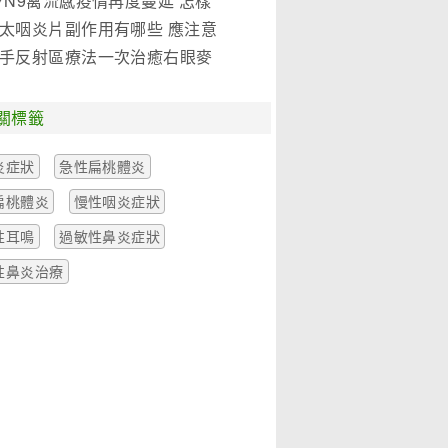
7N9禽流感疫情再度蔓延 怎樣
是關鍵!(圖)
太咽炎片副作用有哪些 應注意
麼
手反射區療法一次治癒右眼麥
一例
關標籤
炎症狀
急性扁桃體炎
扁桃體炎
慢性咽炎症狀
性耳鳴
過敏性鼻炎症狀
性鼻炎治療