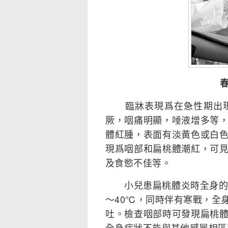
臨牀表現爲在急性期出現
厥，咽痛明顯，唾液增多等
體紅腫，表面有淡黃色或白
現爲咽部和扁桃體潮紅，可
及食慾不佳等。
小兒患扁桃體炎時全身的感
～40℃，同時伴有寒戰，全
吐。檢查咽部時可發現扁桃
全身症狀不能與其他感冒相區