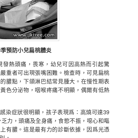
春季預防小兒扁桃體炎
發熱頭痛，畏寒，幼兒可因高熱而引起驚
，嚴重者可出現張嘴困難。檢查時，可見扁桃
色的膿點，下頜淋巴結常見腫大。在慢性期表
見黃色分泌物，咽喉疼痛不明顯，偶爾有低熱
染症狀很明顯，孩子表現爲：高燒可達39
身乏力，頭痛及全身痛，食慾不振，噁心和嘔
體上有膿。這是最有力的診斷依據，因爲光憑
別。