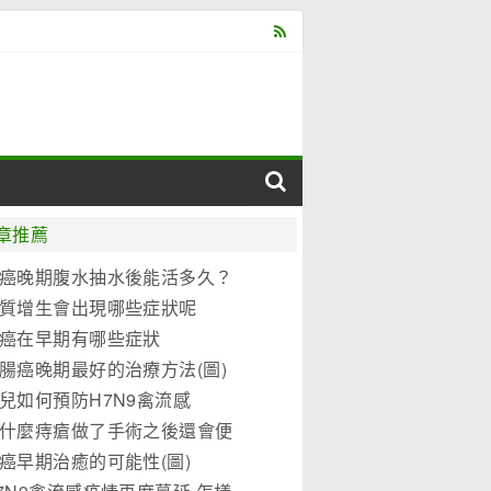
章推薦
癌晚期腹水抽水後能活多久？
質增生會出現哪些症狀呢
癌在早期有哪些症狀
腸癌晚期最好的治療方法(圖)
兒如何預防H7N9禽流感
什麼痔瘡做了手術之後還會便
？
癌早期治癒的可能性(圖)