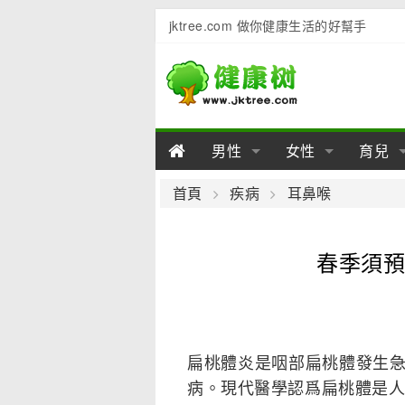
jktree.com 做你健康生活的好幫手
男性
女性
育兒
男性陽痿
女性乳房
男性早泄
準備懷
女性
男
首頁
疾病
耳鼻喉
男性不育
女性子宮
男性心理
女性
產後
男
春季須預
男性飲食
女性飲食
男性用品
幼兒
女性
男
扁桃體炎是咽部扁桃體發生
病。現代醫學認爲扁桃體是人