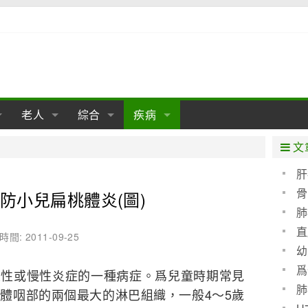
老人
綜合
疾病
孕
陰道
性包皮
老人保健
女性卵巢
懷孕
老人生活
兩性
分娩
糖尿病
老人飲食
減肥
癌症
美容
肝病
文
經期
性保養
老人心理
新生兒期
女性護理
老人疾病
整形
嬰兒期
胃病
老人健身
瑜伽
腎病
健身
泌尿科
肝
骨
防小兒扁桃體炎(圖)
期
生理
性疾病
老人用品
學前期
女性疾病
亞健康
老人護理
母嬰用品
肛腸科
急救自救
精神病
骨科
肺
耳鼻喉
腦病
心血管
直
時間: 2011-09-25
幼
皮膚病
眼科
口腔科
爲
急性或慢性炎症的一種病症。爲兒童時期常見
血呢
內科
肺
體咽部的兩個最大的淋巴組織，一般4～5歲