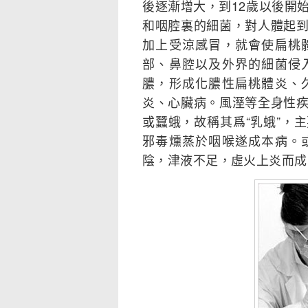
後逐漸增大，到12歲以後開
和咽腔裏的細菌，對人體起
加上受涼感冒，就會使扁桃
部、鼻腔以及外界的細菌侵
膿，形成化膿性扁桃體炎、
炎、心臟病。風溼等全身性
或蠶蛾，故稱其爲“乳蛾”，
邪毒燻蒸於咽喉遂成本病。
陰，津液不足，虛火上炎而成