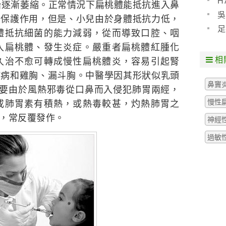
H
始逐漸萎縮。正常情況下扁桃體能抵抗進入鼻
預防
吳
到保護作用，但是、小兒由於身體抵抗力低，
些什
足
體抵抗細菌的能力減弱，從而導致口腔、咽
粒腫
入扁桃體、發生炎症。嚴重者扁桃體紅腫化
相
久治不愈可轉成慢性扁桃體炎，容易引起腎
疾病和雞胸、漏斗胸。中醫學因其形狀似乳頭
鼻竇
主要由於風熱邪毒從口鼻而入侵犯肺胃兩經，
慢性
或肺胃素有積熱，或熱毒較甚，灼熱肺胃之
，常反覆發作。
神經
過敏