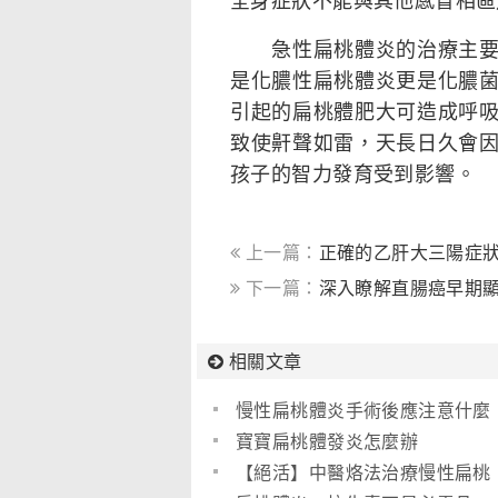
急性扁桃體炎的治療主要是
是化膿性扁桃體炎更是化膿
引起的扁桃體肥大可造成呼
致使鼾聲如雷，天長日久會
孩子的智力發育受到影響。
上一篇：
正確的乙肝大三陽症
下一篇：
深入瞭解直腸癌早期顯
相關文章
慢性扁桃體炎手術後應注意什麼
呢？
寶寶扁桃體發炎怎麼辦
【絕活】中醫烙法治療慢性扁桃