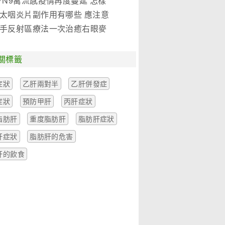
7N9禽流感疫情再度蔓延 怎樣
是關鍵!(圖)
太咽炎片副作用有哪些 應注意
麼
手反射區療法一次治癒右眼麥
一例
關標籤
症狀
乙肝兩對半
乙肝併發症
症狀
預防甲肝
丙肝症狀
脂肪肝
重度脂肪肝
脂肪肝症狀
肝症狀
脂肪肝的危害
肝的飲食