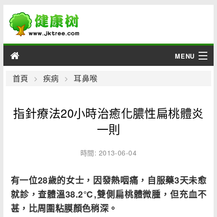
MENU
男性
首頁
疾病
耳鼻喉
女性
指針療法20小時治癒化膿性扁桃體炎
育兒
一則
老人
時間: 2013-06-04
綜合
有一位28歲的女士，因發熱咽痛，自服藥3天未愈
就診，查體溫38.2℃,雙側扁桃體微腫，但充血不
疾病
甚，比周圍粘膜顏色稍深。