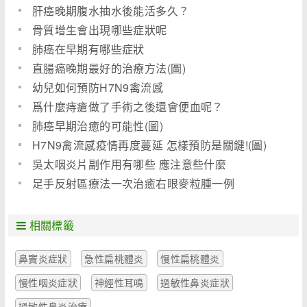
肝癌晚期腹水抽水後能活多久？
骨質增生會出現哪些症狀呢
肺癌在早期有哪些症狀
直腸癌晚期最好的治療方法(圖)
幼兒如何預防H7N9禽流感
爲什麼痔瘡做了手術之後還會便血呢？
肺癌早期治癒的可能性(圖)
H7N9禽流感疫情再度蔓延 怎樣預防是關鍵!(圖)
吳太咽炎片副作用有哪些 應注意些什麼
足手反射區療法一次治癒右眼麥粒腫一例
相關標籤
鼻竇炎症狀
急性扁桃體炎
慢性扁桃體炎
慢性咽炎症狀
神經性耳鳴
過敏性鼻炎症狀
過敏性鼻炎治療