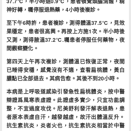
37.7℃，半小時退0.9℃，患者頓覺頭腦清醒，精
神好轉，囑停服退熱藥，4小時後複診。
至下午6時許，患者複診，測得體溫37.5℃，見效
果穩定，患者很高興。再按上方施1次。半小時後
又測，測得腋溫37.2℃.囑患者停服任何藥物，夜
間觀察變化。
第四天上午再次複診，測體溫已恢復正常，夜間
已睡得安穩，感覺沒有不適，查看扁桃體，黃白
膿點已全部退去。其病告愈。其後不到20小時。
本病是上呼吸道感染引發急性扁桃體炎，按中醫
辯證爲風寒表虛證。此證虛多實少，只宜功能調
整，不宜過度攻伐。尼美舒利發汗解表退熱，患
者原本表虛自汗，越發越虛，故汗出體溫反升。
抗生素抗炎，炎者火也，抗生素抗炎相當於中醫