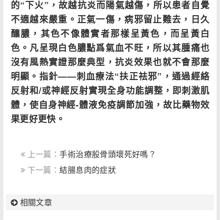
的“下火”，故越抗炎而陽氣越傷，所以患者自覺
不適越來嚴重。正氣一傷，病邪留止難去，日久
釀膿，其色不像體實者那樣呈黃色，而呈黃白
色。凡呈現白色膿點爲氣血不旺，所以其腫痛也
沒有風熱實證那麼典型，抗炎效果也就不會那麼
明顯。指針——刺血療法“扶正祛邪”，通過經絡
反射和/或神經反射實現全身功能調整，即刺激肌
體，使自身神經-體液免疫調節加強，故比藥物效
果更好更快。
上一篇：
手術治療股骨頭壞死好嗎？
下一篇：
結腸息肉的症狀
相關文章