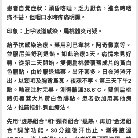
患者自覺症狀：頭昏嗜睡，乏力厭食，進食時咽
痛不甚，但咽口水時疼痛明顯。
印象：上呼吸道感染，扁桃體炎可疑。
給予抗感染治療。藥用利巴韋林，阿奇黴素等。
並服尼美舒利退熱。如此治療3天，病情未見好
轉，從第二天開始，雙側扁桃體覆蓋成片的黃白
色膿點，由於服退燒藥，出汗甚多。日夜涔涔汗
出，以頸項及胸背爲甚，夜寐不寧。第三天下午2
點。輸液注射完畢，測得腋溫38.6℃，雙側扁桃
體仍覆蓋大片黃白色膿點。患者欲加用其他療
法，推薦指針-刺血療法。
先用“虛熱組合”和“頸脊組合”退熱，再加“金湯組
合”調節功能。30分鐘後汗出止。測得腋溫