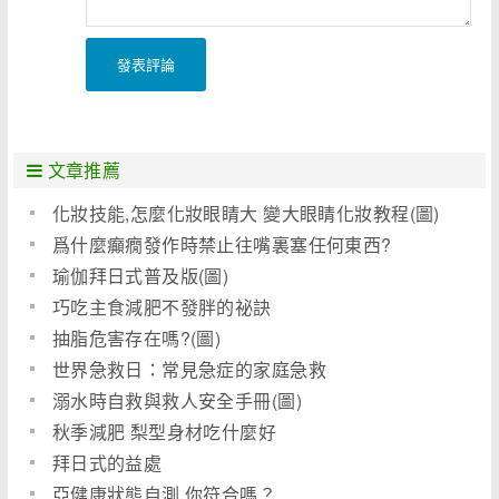
發表評論
文章推薦
化妝技能,怎麼化妝眼睛大 變大眼睛化妝教程(圖)
爲什麼癲癇發作時禁止往嘴裏塞任何東西?
瑜伽拜日式普及版(圖)
巧吃主食減肥不發胖的祕訣
抽脂危害存在嗎?(圖)
世界急救日：常見急症的家庭急救
溺水時自救與救人安全手冊(圖)
秋季減肥 梨型身材吃什麼好
拜日式的益處
亞健康狀態自測 你符合嗎？