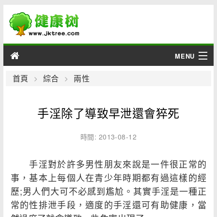
MENU
男性
首頁
綜合
兩性
女性
手淫除了導致早泄還會猝死
育兒
時間: 2013-08-12
老人
手淫對於許多男性朋友來說是一件很正常的
綜合
事，基本上每個人在青少年時期都有過這樣的經
歷;男人們大可不必感到尷尬。其實手淫是一種正
疾病
常的性排泄手段，適度的手淫還可有助健康，當