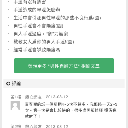
手淫有沒有危害
手淫造成的早泄怎麼辦
生活中會引起男性早泄的那些不良行爲(圖)
男性手淫會不會陽痿(圖)
男人手淫過度，“危”力無窮
教教女人爲你的男人手淫!(圖)
經常手淫會導致陽痿嗎
發現更多 "男性自慰方法" 相關文章
評論
第1樓
熱心網友
2013-08-12
青春期的話一個星期4~5次不算多，我那時一天2~3
次。第一次是會比較快的，很多處男都這樣 還沒進
就射了！
第2樓
熱心網友
2013-08-12