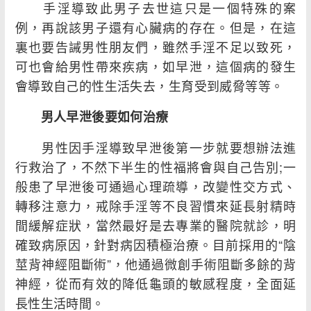
手淫導致此男子去世這只是一個特殊的案
例，再說該男子還有心臟病的存在。但是，在這
裏也要告誡男性朋友們，雖然手淫不足以致死，
可也會給男性帶來疾病，如早泄，這個病的發生
會導致自己的性生活失去，生育受到威脅等等。
男人早泄後要如何治療
男性因手淫導致早泄後第一步就要想辦法進
行救治了，不然下半生的性福將會與自己告別;一
般患了早泄後可通過心理疏導，改變性交方式、
轉移注意力，戒除手淫等不良習慣來延長射精時
間緩解症狀，當然最好是去專業的醫院就診，明
確致病原因，針對病因積極治療。目前採用的“陰
莖背神經阻斷術”，他通過微創手術阻斷多餘的背
神經，從而有效的降低龜頭的敏感程度，全面延
長性生活時間。