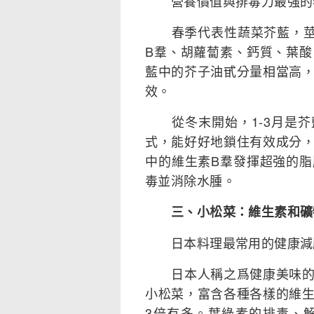
營養價值與排毒力最強的
春季代表性蔬菜芥藍，莖、
B羣、胡蘿蔔素、鈣質、葉
藍中的芥子油甙分量相當高
效。
從冬末開始，1-3月是芥
式，能好好地鎖住有效成分
中的維生素B羣發揮超強的
毒並消除水腫。
三、小松菜：維生素和礦
日本料理最常用的健康減
日本人稱之爲健康美味的綠
小松菜，富含各種各樣的維
3倍有多。葉綠素的排毒、