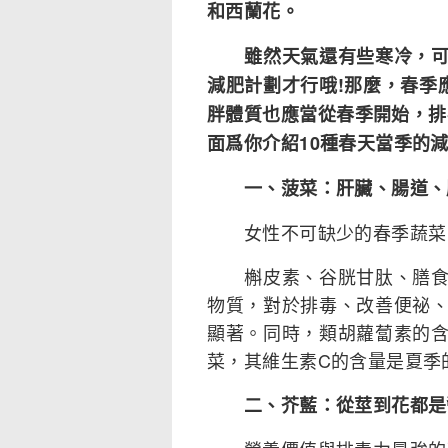
和西蘭花。
雖然天氣還有些寒冷，可不
減肥計劃才行哦!那麼，春季
胖體質也應當從春季開始，排
面爲你介紹10種春天當季的
一、菠菜：肝臟、腸道、
女性不可缺少的春季蔬菜
槲皮素、谷胱甘肽、膳食纖
物質，對於排毒、改善便祕
顯著。同時，類胡蘿蔔素的
菜，其維生素C的含量是夏季的
二、芥藍：從莖到花都是