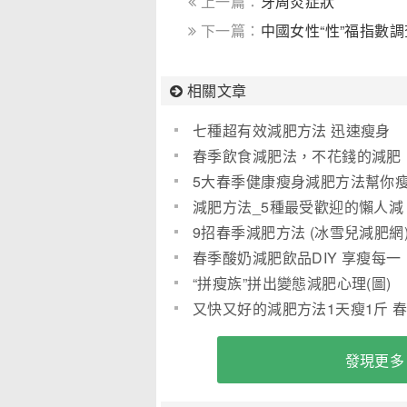
上一篇：
牙周炎症狀
下一篇：
中國女性“性”福指數
相關文章
七種超有效減肥方法 迅速瘦身
(圖)
春季飲食減肥法，不花錢的減肥
方法
5大春季健康瘦身減肥方法幫你
減肥方法_5種最受歡迎的懶人減
肥方法
9招春季減肥方法 (冰雪兒減肥網
春季酸奶減肥飲品DIY 享瘦每一
天
“拼瘦族”拼出變態減肥心理(圖)
又快又好的減肥方法1天瘦1斤 
季減肥九大計
發現更多