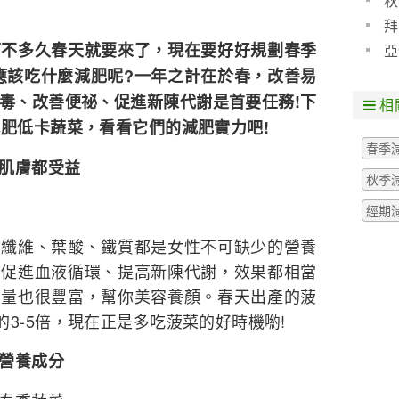
秋
拜
多久春天就要來了，現在要好好規劃春季
亞
應該吃什麼減肥呢?一年之計在於春，改善易
毒、改善便祕、促進新陳代謝是首要任務!下
相
減肥低卡蔬菜，看看它們的減肥實力吧!
春季
肌膚都受益
秋季
經期
維、葉酸、鐵質都是女性不可缺少的營養
、促進血液循環、提高新陳代謝，效果都相當
含量也很豐富，幫你美容養顏。春天出產的菠
3-5倍，現在正是多吃菠菜的好時機喲!
營養成分