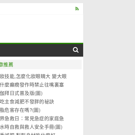
章推薦
妝技能,怎麼化妝眼睛大 變大眼
妝教程(圖)
什麼癲癇發作時禁止往嘴裏塞
東西?
伽拜日式普及版(圖)
吃主食減肥不發胖的祕訣
脂危害存在嗎?(圖)
界急救日：常見急症的家庭急
水時自救與救人安全手冊(圖)