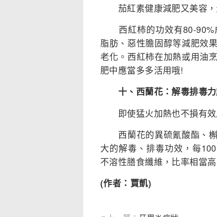
茄紅素健康減肥又美容，
西紅柿的功效有80-90
脂肪、惡性膽固醇等減肥效
老化。西紅柿在加熱或用油
肥中應當多多活用哦!
十、西蘭花：解毒排毒力
即使猛火加熱也不損有效
西蘭花的異硫氰酸酯、槲皮
大的解毒、排毒功效，每100
不溶性膳食纖維，比率相當高
(作者：賈凱)