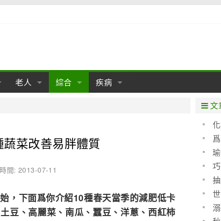
老人
綜合
疾病
孕
陰道
性包皮
老人保健
女性卵巢
懷孕
老人生活
兩性
分娩
糖尿病
老人飲食
減肥
癌症
美容
肝病
文
經期
性保養
老人心理
新生兒期
女性護理
老人疾病
整形
嬰兒期
胃病
老人健身
瑜伽
腎病
健身
泌尿科
化
睛化
爲
種蔬菜改善易胖體質
期
生理
性疾病
老人用品
學前期
女性疾病
亞健康
老人護理
母嬰用品
肛腸科
急救自救
精神病
骨科
任何
瑜
耳鼻喉
腦病
心血管
巧
時間: 2013-07-11
抽
皮膚病
眼科
口腔科
世
始，下面爲你介紹10種春天當季的減肥低卡
救
內科
溺
、土豆、高麗菜、南瓜、蠶豆、洋蔥、西紅柿