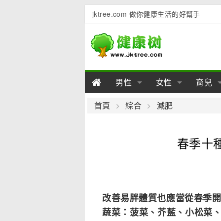
jktree.com 做你健康生活的好幫手
男性
女性
育兒
男性陽痿
女性乳房
男性早泄
準備懷
女性
男
首頁
綜合
減肥
男性不育
女性子宮
男性心理
女性
產後
男
春季十
男性飲食
女性飲食
男性用品
幼兒
女性
男
改善易胖體質也應當從春季開
蔬菜：菠菜、芥藍、小松菜