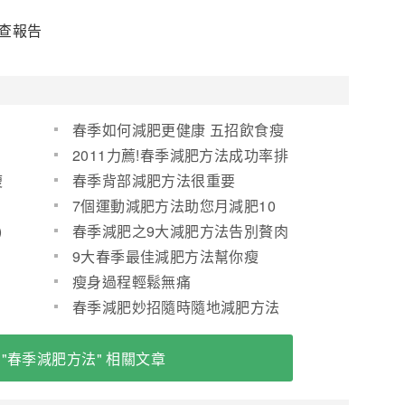
調查報告
春季如何減肥更健康 五招飲食瘦
身法
2011力薦!春季減肥方法成功率排
行榜TOP5
瘦
春季背部減肥方法很重要
7個運動減肥方法助您月減肥10
斤
)
春季減肥之9大減肥方法告別贅肉
9大春季最佳減肥方法幫你瘦
瘦身過程輕鬆無痛
春
春季減肥妙招隨時隨地減肥方法
 "春季減肥方法" 相關文章