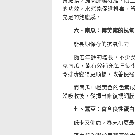
胃黏膜，提高肝臟機能，防
的功效，水煮能促進排毒、
充足的飽腹感。
六、南瓜：葉黃素的抗氧
能長期保存的抗氧化力
隨着年齡的增長，不少女性
克南瓜，能有效補充每日缺少
令排毒變得更順暢，改善便祕
而南瓜中橙黃色的色素成分
體吸收後，發揮出修復視網膜
七、蠶豆：富含良性蛋白
低卡又健康，春末初夏最