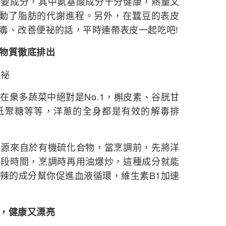
成分，其中氨基酸成分十分健康，熱量又
推動了脂肪的代謝進程。另外，在蠶豆的表皮
毒、改善便祕的話，平時連帶表皮一起吃吧!
物質徹底排出
便祕
衆多蔬菜中絕對是No.1，槲皮素、谷胱甘
低聚糖等等，洋蔥的全身都是有效的解毒排
來自於有機硫化合物，當烹調前，先將洋
一段時間，烹調時再用油爆炒，這種成分就能
辣的成分幫你促進血液循環，維生素B1加速
，健康又漂亮