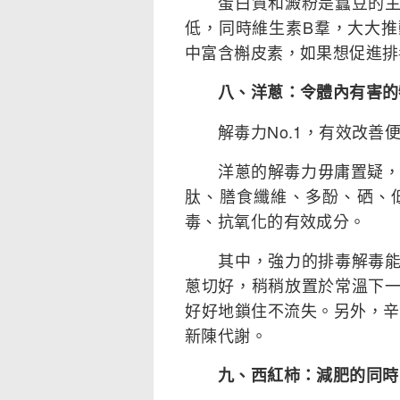
蛋白質和澱粉是蠶豆的主要
低，同時維生素B羣，大大
中富含槲皮素，如果想促進排
八、洋蔥：令體內有害的
解毒力No.1，有效改善
洋蔥的解毒力毋庸置疑，在
肽、膳食纖維、多酚、硒、
毒、抗氧化的有效成分。
其中，強力的排毒解毒能源
蔥切好，稍稍放置於常溫下
好好地鎖住不流失。另外，辛
新陳代謝。
九、西紅柿：減肥的同時