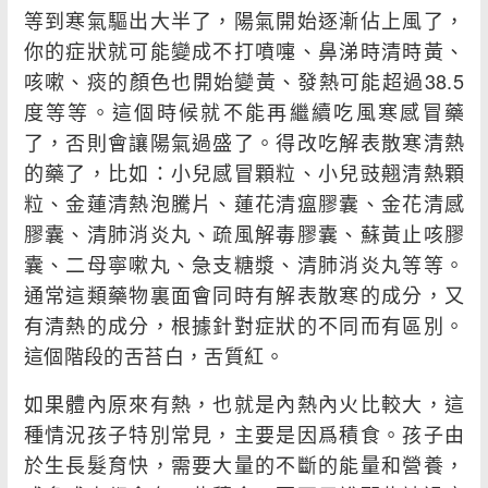
等到寒氣驅出大半了，陽氣開始逐漸佔上風了，
你的症狀就可能變成不打噴嚏、鼻涕時清時黃、
咳嗽、痰的顏色也開始變黃、發熱可能超過38.5
度等等。這個時候就不能再繼續吃風寒感冒藥
了，否則會讓陽氣過盛了。得改吃解表散寒清熱
的藥了，比如：小兒感冒顆粒、小兒豉翹清熱顆
粒、金蓮清熱泡騰片、蓮花清瘟膠囊、金花清感
膠囊、清肺消炎丸、疏風解毒膠囊、蘇黃止咳膠
囊、二母寧嗽丸、急支糖漿、清肺消炎丸等等。
通常這類藥物裏面會同時有解表散寒的成分，又
有清熱的成分，根據針對症狀的不同而有區別。
這個階段的舌苔白，舌質紅。
如果體內原來有熱，也就是內熱內火比較大，這
種情況孩子特別常見，主要是因爲積食。孩子由
於生長髮育快，需要大量的不斷的能量和營養，