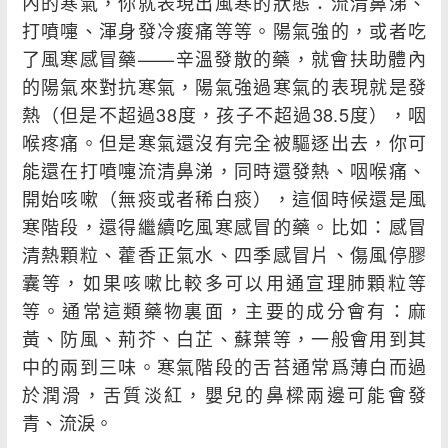
內的寒氣，你就表現出風寒的狀態：流清鼻涕、
打噴嚏、渾身發冷痠痛等等。陽氣強的，或者吃
了風寒感冒藥——辛溫發散的藥，就會扶助體內
的陽氣來對抗寒氣，陽氣強過寒氣的表現就是發
熱（但是不超過38度，孩子不超過38.5度），咽
喉疼痛。但是寒氣還沒有完全被驅逐出去，你可
能還在打噴嚏流清鼻涕，同時還發熱、咽喉痛、
開始咳嗽（無痰或者稀白痰），這個時候還是風
寒階段，還得繼續吃風寒感冒的藥。比如：感冒
清熱顆粒、藿香正氣水、四季感冒片、傷風停膠
囊等，如果咳嗽比較多可以用通宣理肺顆粒等
等。通常這類藥物裏面，主要的成分會有：麻
黃、防風、荊芥、白芷、蘇葉等，一般會用到其
中的兩到三味。寒氣階段的舌苔通常爲薄白而過
於潤滑，舌質淡紅，嬰兒的鼻樑兩邊可能會發
青、流淚。