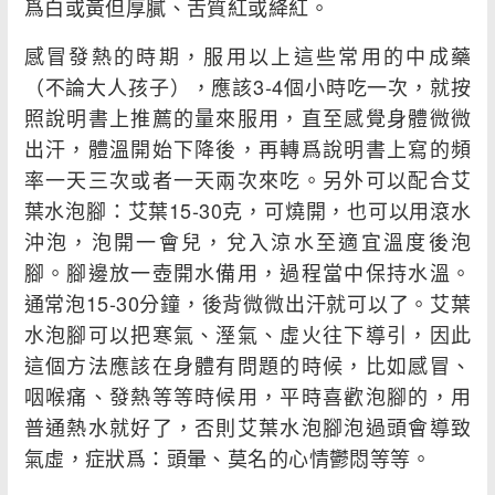
爲白或黃但厚膩、舌質紅或絳紅。
感冒發熱的時期，服用以上這些常用的中成藥
（不論大人孩子），應該3-4個小時吃一次，就按
照說明書上推薦的量來服用，直至感覺身體微微
出汗，體溫開始下降後，再轉爲說明書上寫的頻
率一天三次或者一天兩次來吃。另外可以配合艾
葉水泡腳：艾葉15-30克，可燒開，也可以用滾水
沖泡，泡開一會兒，兌入涼水至適宜溫度後泡
腳。腳邊放一壺開水備用，過程當中保持水溫。
通常泡15-30分鐘，後背微微出汗就可以了。艾葉
水泡腳可以把寒氣、溼氣、虛火往下導引，因此
這個方法應該在身體有問題的時候，比如感冒、
咽喉痛、發熱等等時候用，平時喜歡泡腳的，用
普通熱水就好了，否則艾葉水泡腳泡過頭會導致
氣虛，症狀爲：頭暈、莫名的心情鬱悶等等。