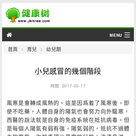
MENU
男性
首頁
育兒
幼兒期
女性
小兒感冒的幾個階段
育兒
時間: 2017-03-17
老人
風寒是會轉成風熱的。這是因爲着了風寒後，即
綜合
使不吃藥，人體自身的陽氣也會努力向外驅寒，
西醫的說法就是自身的免疫系統在抵抗病毒。但
疾病
是每個人陽氣有弱有強，陽氣弱的，抵抗不過體