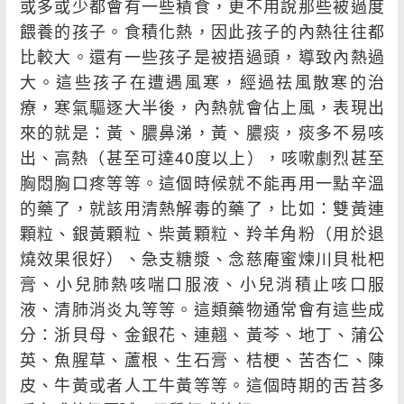
或多或少都會有一些積食，更不用說那些被過度
餵養的孩子。食積化熱，因此孩子的內熱往往都
比較大。還有一些孩子是被捂過頭，導致內熱過
大。這些孩子在遭遇風寒，經過祛風散寒的治
療，寒氣驅逐大半後，內熱就會佔上風，表現出
來的就是：黃、膿鼻涕，黃、膿痰，痰多不易咳
出、高熱（甚至可達40度以上），咳嗽劇烈甚至
胸悶胸口疼等等。這個時候就不能再用一點辛溫
的藥了，就該用清熱解毒的藥了，比如：雙黃連
顆粒、銀黃顆粒、柴黃顆粒、羚羊角粉（用於退
燒效果很好）、急支糖漿、念慈庵蜜煉川貝枇杷
膏、小兒肺熱咳喘口服液、小兒消積止咳口服
液、清肺消炎丸等等。這類藥物通常會有這些成
分：浙貝母、金銀花、連翹、黃芩、地丁、蒲公
英、魚腥草、蘆根、生石膏、桔梗、苦杏仁、陳
皮、牛黃或者人工牛黃等等。這個時期的舌苔多