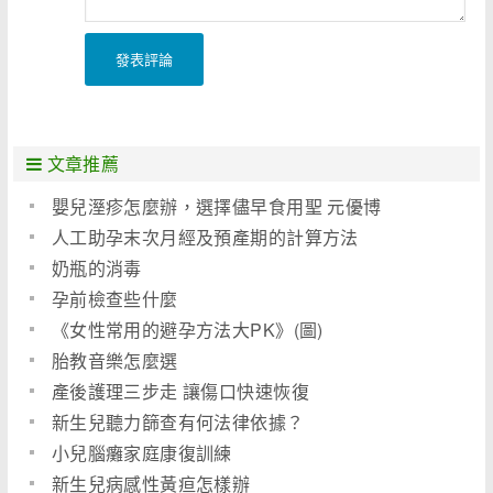
發表評論
文章推薦
嬰兒溼疹怎麼辦，選擇儘早食用聖 元優博
人工助孕末次月經及預產期的計算方法
奶瓶的消毒
孕前檢查些什麼
《女性常用的避孕方法大PK》(圖)
胎教音樂怎麼選
產後護理三步走 讓傷口快速恢復
新生兒聽力篩查有何法律依據？
小兒腦癱家庭康復訓練
新生兒病感性黃疸怎樣辦