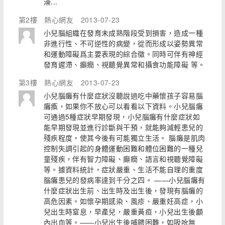
澡...
第2樓
熱心網友
2013-07-23
小兒腦組織在發育未成熟階段受到損害，造成一種
非進行性、不可逆性的病變，從而形成以姿勢異常
和運動障礙爲主要表現的綜合徵。同時可伴有神經
發育遲滯、癲癇、視聽覺異常和攝食功能障礙 等。
第3樓
熱心網友
2013-07-23
小兒腦癱有什麼症狀沒聽說過吃中藥懷孩子容易腦
癱瘓，如果你不放心可以看看以下資料。小兒腦癱
可通過5種症狀早期發現，小兒腦癱有什麼症狀如
能早期發現並進行診斷與干預，就能夠減輕患兒的
殘疾程度，使其今後有可能獨立生活。 腦癱是肌肉
控制失調引起的身體運動困難和體位困難的一種兒
童殘疾，伴有智力障礙、癲癇、語言和視聽覺障礙
等。據資料統計，症狀嚴重、生活不能自理的重度
腦癱患兒的發病率達到千分之四。 ——小兒腦癱有
什麼症狀出生前、出生時及出生後，發現有腦癱的
高危因素。如懷孕期感染、風疹、嚴重妊高症，小
兒出生時窒息，早產兒，嚴重黃疸，小兒出生後顱
內出血等。——小兒出生後哺餵困難，如吸吮無