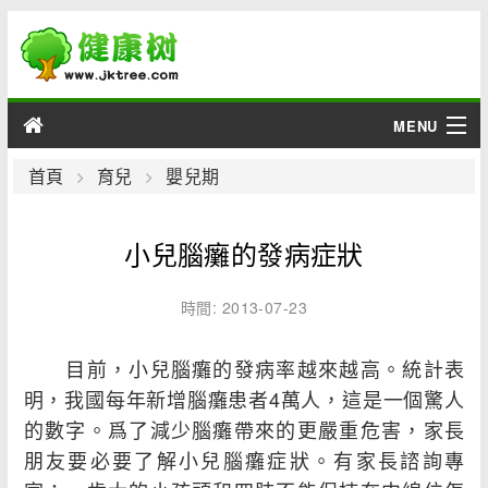
MENU
男性
首頁
育兒
嬰兒期
女性
小兒腦癱的發病症狀
育兒
時間: 2013-07-23
老人
目前，小兒腦癱的發病率越來越高。統計表
綜合
明，我國每年新增腦癱患者4萬人，這是一個驚人
的數字。爲了減少腦癱帶來的更嚴重危害，家長
疾病
朋友要必要了解小兒腦癱症狀。有家長諮詢專