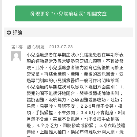
發現更多 "小兒腦癱症狀" 相關文章
評論
第1樓
熱心網友
2013-07-23
小兒腦癱患者在早期症狀小兒腦癱患者在早期所表
現的運動異常及異常姿勢只要細心觀察，不難被發
現。此外，小兒腦癱患者智力發育也落後於同齡正
常兒童。再結合產前、產時、產後的高危因素，受
過專門訓練的小兒腦癱醫師一般可作出明確診斷。
小兒腦癱的早期症狀可以從以下幾個方面識別： 1.
嬰兒的嘴不能很好地閉合，哭聲微弱或陣陣尖叫；
餵奶困難，吸吮無力，吞嚥困難或易嗆奶，吐奶；
易驚、易哭吵、睡眠不安； 2.2-3月還不會笑，擡
頭，手指緊握，不會張開； 3.4-5月不會翻身，8個
月還不會坐，甚至不會抓握，也不會把手放到嘴
邊； 4.全身乏力、四肢發軟或發緊； 5.穿衣時肢體
僵硬，上肢難入袖口，換尿布時難以分開大腿，洗