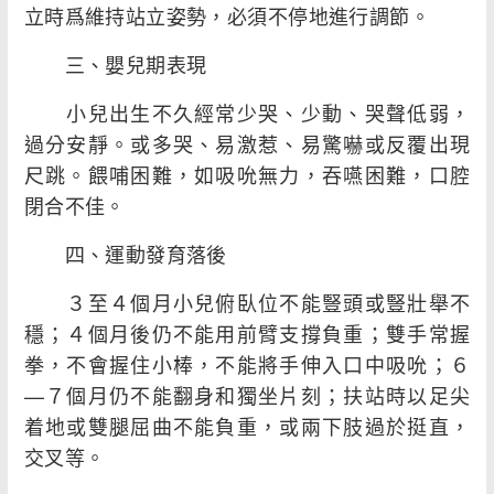
立時爲維持站立姿勢，必須不停地進行調節。
三、嬰兒期表現
小兒出生不久經常少哭、少動、哭聲低弱，
過分安靜。或多哭、易激惹、易驚嚇或反覆出現
尺跳。餵哺困難，如吸吮無力，吞嚥困難，口腔
閉合不佳。
四、運動發育落後
３至４個月小兒俯臥位不能豎頭或豎壯舉不
穩；４個月後仍不能用前臂支撐負重；雙手常握
拳，不會握住小棒，不能將手伸入口中吸吮；６
—７個月仍不能翻身和獨坐片刻；扶站時以足尖
着地或雙腿屈曲不能負重，或兩下肢過於挺直，
交叉等。