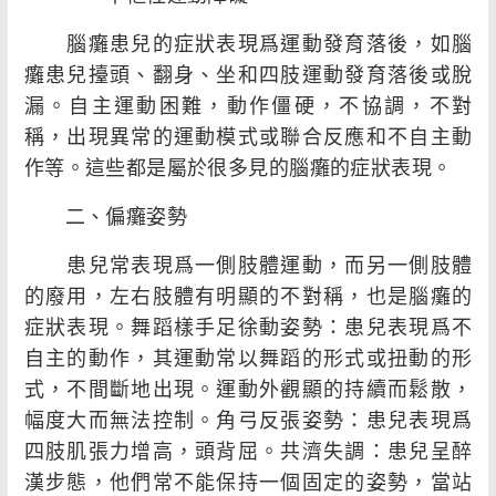
腦癱患兒的症狀表現爲運動發育落後，如腦
癱患兒擡頭、翻身、坐和四肢運動發育落後或脫
漏。自主運動困難，動作僵硬，不協調，不對
稱，出現異常的運動模式或聯合反應和不自主動
作等。這些都是屬於很多見的腦癱的症狀表現。
二、偏癱姿勢
患兒常表現爲一側肢體運動，而另一側肢體
的廢用，左右肢體有明顯的不對稱，也是腦癱的
症狀表現。舞蹈樣手足徐動姿勢：患兒表現爲不
自主的動作，其運動常以舞蹈的形式或扭動的形
式，不間斷地出現。運動外觀顯的持續而鬆散，
幅度大而無法控制。角弓反張姿勢：患兒表現爲
四肢肌張力增高，頭背屈。共濟失調：患兒呈醉
漢步態，他們常不能保持一個固定的姿勢，當站