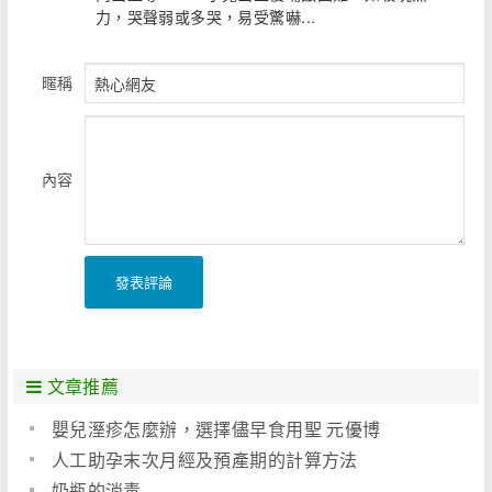
力，哭聲弱或多哭，易受驚嚇...
暱稱
內容
發表評論
文章推薦
嬰兒溼疹怎麼辦，選擇儘早食用聖 元優博
人工助孕末次月經及預產期的計算方法
奶瓶的消毒