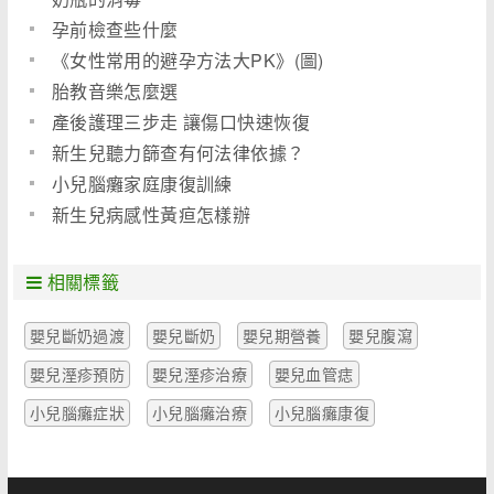
孕前檢查些什麼
《女性常用的避孕方法大PK》(圖)
胎教音樂怎麼選
產後護理三步走 讓傷口快速恢復
新生兒聽力篩查有何法律依據？
小兒腦癱家庭康復訓練
新生兒病感性黃疸怎樣辦
相關標籤
嬰兒斷奶過渡
嬰兒斷奶
嬰兒期營養
嬰兒腹瀉
嬰兒溼疹預防
嬰兒溼疹治療
嬰兒血管痣
小兒腦癱症狀
小兒腦癱治療
小兒腦癱康復