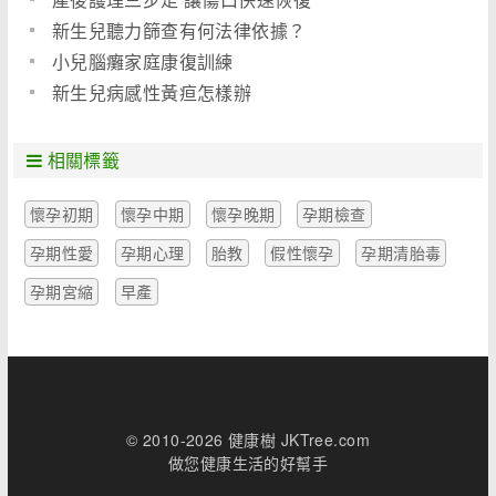
新生兒聽力篩查有何法律依據？
小兒腦癱家庭康復訓練
新生兒病感性黃疸怎樣辦
相關標籤
懷孕初期
懷孕中期
懷孕晚期
孕期檢查
孕期性愛
孕期心理
胎教
假性懷孕
孕期清胎毒
孕期宮縮
早產
© 2010-2026 健康樹 JKTree.com
做您健康生活的好幫手