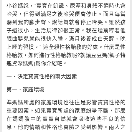
小谷媽說，“寶寶在飢餓、尿溼和身體不適時也會
啼哭，但得到滿足之後啼哭便會停止。而且每當
聽到我的腳步聲、說話聲就會停止啼哭。雖然孩
子還很小，生活規律卻很正常。我在睡前哼着催
眠曲嬰兒就能很快入睡，滿月後養成白天醒、晚
上睡的習慣。” 這全賴性格胎教的好處。什麼是性
格胎教，如何進行性格胎教呢?就讓豆豆媽(親子特
邀資深媽媽)爲你介紹吧。
一、決定寶寶性格的兩大因素
第一、家庭環境
準媽媽所處的家庭環境也往往是影響寶寶性格的
重要因素。如果寶寶所處的家庭紛爭不斷，那麼
在媽媽腹中的寶寶自然就會吸收這些不良的信
息，他的情緒和性格也會隨之受到影響。兩人之