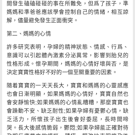
間發生磕磕碰碰的事在所難免，但爲了孩子，準
媽媽和準爸爸應該學會控制自己的情緒，相互諒
解，儘量避免發生正面衝突。
第二、媽媽的心情
許多研究表明，孕婦的精神狀態、情感、行爲、
意識可以引起體內激素分泌異常，影響到胎兒的
性格形成。懷孕期間，媽媽的心情好壞與否，是
決定寶寶性格好不好的一個至關重要的因素。
隨着寶寶的一天天長大，寶寶和媽媽的心靈感應
也會日漸明顯，如果媽媽的心情好，寶寶自然也
會安靜愉快;如果媽媽的心情亂糟糟，那麼寶寶也
會躁動不安、缺乏耐性;如果孕婦有憂鬱心情，缺
乏活力，所懷孩子出生後會好委屈，長時間啼
哭。長大後感情脆弱，鬱悶;如果孕婦能正確對待