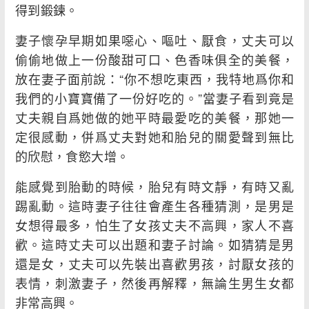
得到鍛鍊。
妻子懷孕早期如果噁心、嘔吐、厭食，丈夫可以
偷偷地做上一份酸甜可口、色香味俱全的美餐，
放在妻子面前說：“你不想吃東西，我特地爲你和
我們的小寶寶備了一份好吃的。”當妻子看到竟是
丈夫親自爲她做的她平時最愛吃的美餐，那她一
定很感動，併爲丈夫對她和胎兒的關愛聲到無比
的欣慰，食慾大增。
能感覺到胎動的時候，胎兒有時文靜，有時又亂
踢亂動。這時妻子往往會產生各種猜測，是男是
女想得最多，怕生了女孩丈夫不高興，家人不喜
歡。這時丈夫可以出題和妻子討論。如猜猜是男
還是女，丈夫可以先裝出喜歡男孩，討厭女孩的
表情，刺激妻子，然後再解釋，無論生男生女都
非常高興。