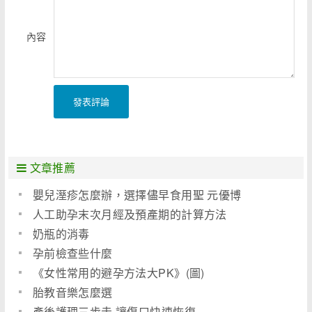
內容
發表評論
文章推薦
嬰兒溼疹怎麼辦，選擇儘早食用聖 元優博
人工助孕末次月經及預產期的計算方法
奶瓶的消毒
孕前檢查些什麼
《女性常用的避孕方法大PK》(圖)
胎教音樂怎麼選
產後護理三步走 讓傷口快速恢復