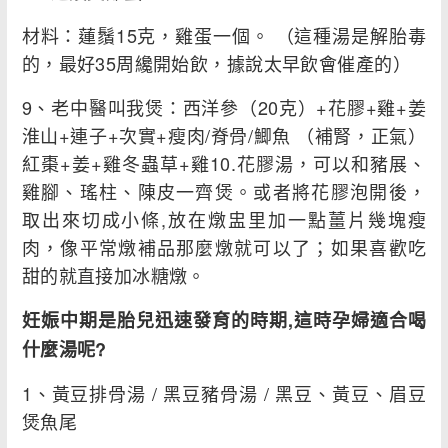
材料：蓮鬚15克，雞蛋一個。 （這種湯是解胎毒
的，最好35周纔開始飲，據說太早飲會催產的）
9、老中醫叫我煲：西洋參（20克）+花膠+雞+姜
淮山+連子+次實+瘦肉/脊骨/鯽魚 （補腎，正氣）
紅棗+姜+雞冬蟲草+雞10.花膠湯，可以和豬展、
雞腳、瑤柱、陳皮一齊煲。或者將花膠泡開後，
取出來切成小條,放在燉盅里加一點薑片幾塊瘦
肉，像平常燉補品那麼燉就可以了；如果喜歡吃
甜的就直接加冰糖燉。
妊娠中期是胎兒迅速發育的時期,這時孕婦適合喝
什麼湯呢?
1、黃豆排骨湯 / 黑豆豬骨湯 / 黑豆、黃豆、眉豆
煲魚尾