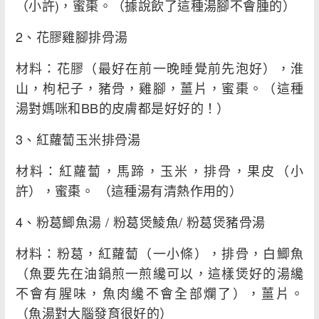
（小許)，蜜棗。（據說飲了這種湯腳不會腫的）
2、花膠雞腳排骨湯
材料：花膠（最好在前一晚睡覺前先泡好），淮
山，枸杞子，豬骨，雞腳，薑片，蜜棗。（這種
湯對媽咪和BB的皮膚都是好好的！）
3、紅蘿蔔玉米排骨湯
材料：紅蘿蔔，馬蹄，玉米，排骨，果皮（小
許），蜜棗。 （這種湯有清熱作用的）
4、粉葛鯽魚湯 / 粉葛煲鯪魚/ 粉葛煲豬骨湯
材料：粉葛，紅蘿蔔（一小條），排骨，白鯽魚
（魚要先在油鍋煎一煎纔可以，這樣煲好的湯纔
不會有腥味，魚肉纔不會全部爛了），薑片。
（魚湯對大腦發育很好的）