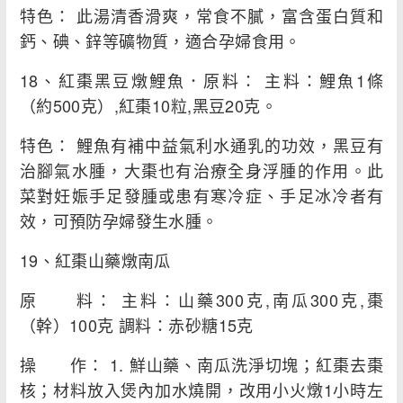
特色： 此湯清香滑爽，常食不膩，富含蛋白質和
鈣、碘、鋅等礦物質，適合孕婦食用。
18、紅棗黑豆燉鯉魚．原料： 主料：鯉魚1條
（約500克）,紅棗10粒,黑豆20克。
特色： 鯉魚有補中益氣利水通乳的功效，黑豆有
治腳氣水腫，大棗也有治療全身浮腫的作用。此
菜對妊娠手足發腫或患有寒冷症、手足冰冷者有
效，可預防孕婦發生水腫。
19、紅棗山藥燉南瓜
原 料： 主料：山藥300克,南瓜300克,棗
（幹）100克 調料：赤砂糖15克
操 作： 1. 鮮山藥、南瓜洗淨切塊；紅棗去棗
核；材料放入煲內加水燒開，改用小火燉1小時左