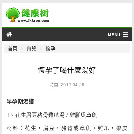
MENU
男性
首頁
育兒
懷孕
女性
懷孕了喝什麼湯好
育兒
時間: 2012-04-29
老人
早孕期湯譜
綜合
1、花生眉豆豬骨雞爪湯 / 雞腳煲章魚
疾病
材料：花生，眉豆，豬骨或章魚，雞爪，果皮