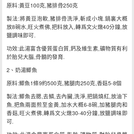
原料:黃豆100克,豬排骨250克
製法:將黃豆泡軟,豬排骨洗淨,斬成小塊.鍋裏大概
放8碗水,旺火煮佛,把料放入,轉爲文火燉40分鐘,放
鹽調味即可.
功效:此湯富含優質蛋白質,鈣及維生素,礦物質有利
於胎兒大腦,骨髓的發育.
2、奶湯鯽魚
原料:鯽魚1條9約500克,豬腿肉250克,香菇5-8個
製法:鯽魚去腮,去鱗,去內臟,洗淨,把鍋燒紅,放油下
魚,把魚兩面煎至金黃,加水大概6-8碗,加豬腿肉和
香菇,旺火煮佛,轉爲文火燉30-40分鐘,放鹽調味即
可.