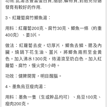
功效:此湯含豐富蛋白質,脂肪,礦物質,對胎兒骨骼
發育有較好的作用.
3、紅蘿蔔腐竹鯽魚湯：
用料：紅蘿蔔200克、腐竹30克、鯽魚一條（約重
400克）、姜3片。
做法：紅蘿蔔去皮，切厚片，鯽魚去鱗、腮及內
臟，燒鍋下花生油、薑片，將鯽魚兩煎至金黃
色。加入沸水1300克，待湯滾至奶白色，加入紅
蘿蔔、腐竹，慢火煲1小時。
功效：健脾開胃，明目醒腦。
4、墨魚烏豆瘦肉湯：
用料：墨魚一隻（生或幹品均可）、烏豆100克、
瘦肉200克。