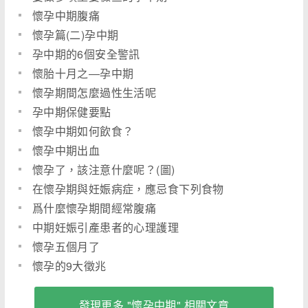
懷孕中期腹痛
懷孕篇(二)孕中期
孕中期的6個安全警訊
懷胎十月之―孕中期
懷孕期間怎麼過性生活呢
孕中期保健要點
懷孕中期如何飲食？
懷孕中期出血
懷孕了，該注意什麼呢？(圖)
在懷孕期與妊娠病症，應忌食下列食物
爲什麼懷孕期間經常腹痛
中期妊娠引產患者的心理護理
懷孕五個月了
懷孕的9大徵兆
發現更多 "懷孕中期" 相關文章