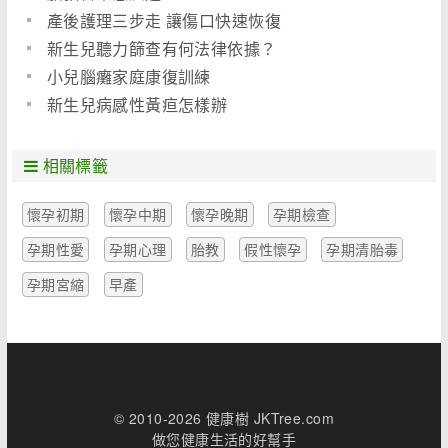
產後護理三步走 讓傷口快速恢復
新生兒聽力篩查有何法律依據？
小兒腦癱家庭康復訓練
新生兒病感性黃疸怎樣辦
相關標籤
懷孕初期
懷孕中期
懷孕晚期
孕期檢查
孕期性愛
孕期心理
胎教
假性懷孕
孕期清胎毒
孕期宮縮
早產
© 2010-2026 健康樹 JKTree.com
做您健康生活的好幫手