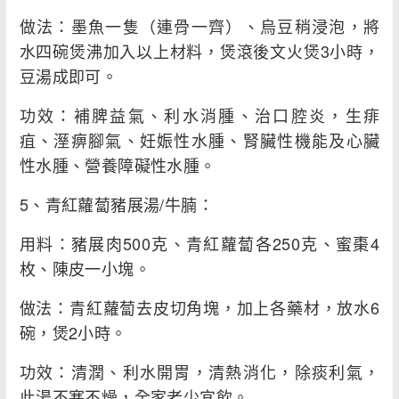
做法：墨魚一隻（連骨一齊）、烏豆稍浸泡，將
水四碗煲沸加入以上材料，煲滾後文火煲3小時，
豆湯成即可。
功效：補脾益氣、利水消腫、治口腔炎，生痱
疽、溼痹腳氣、妊娠性水腫、腎臟性機能及心臟
性水腫、營養障礙性水腫。
5、青紅蘿蔔豬展湯/牛腩：
用料：豬展肉500克、青紅蘿蔔各250克、蜜棗4
枚、陳皮一小塊。
做法：青紅蘿蔔去皮切角塊，加上各藥材，放水6
碗，煲2小時。
功效：清潤、利水開胃，清熱消化，除痰利氣，
此湯不寒不燥，全家老少宜飲。