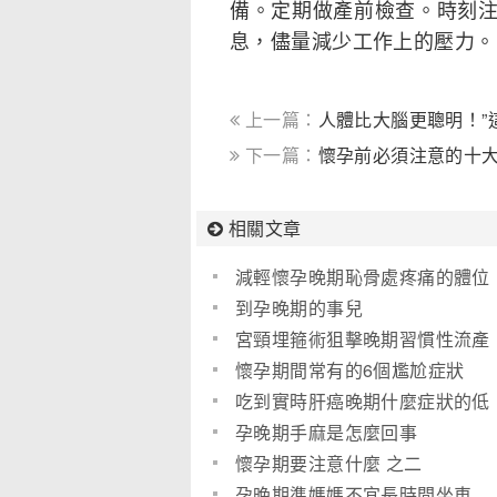
備。定期做產前檢查。時刻
息，儘量減少工作上的壓力。
上一篇：
人體比大腦更聰明！”
下一篇：
懷孕前必須注意的十
相關文章
減輕懷孕晚期恥骨處疼痛的體位
――靠牆的束腳式
到孕晚期的事兒
宮頸埋箍術狙擊晚期習慣性流產
懷孕期間常有的6個尷尬症狀
吃到實時肝癌晚期什麼症狀的低
膽固醇食品
孕晚期手麻是怎麼回事
懷孕期要注意什麼 之二
孕晚期準媽媽不宜長時間坐車