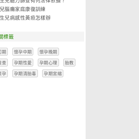
生兒聽力篩查有何法律依據？
兒腦癱家庭康復訓練
生兒病感性黃疸怎樣辦
關標籤
初期
懷孕中期
懷孕晚期
檢查
孕期性愛
孕期心理
胎教
懷孕
孕期清胎毒
孕期宮縮