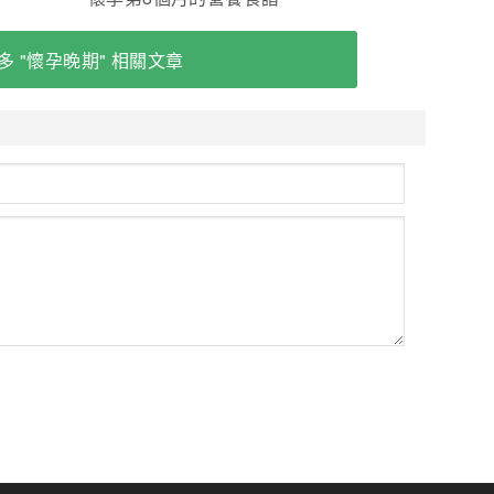
多 "懷孕晚期" 相關文章