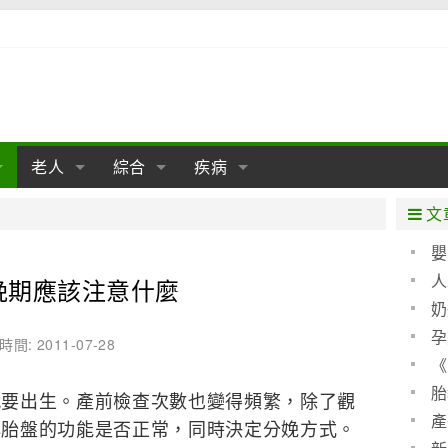
老人
綜合
疾病
孕
陰道
性包皮
老人保健
女性卵巢
懷孕
老人生活
兩性
分娩
糖尿病
老人飲食
減肥
癌症
美容
肝病
文
經期
性保養
老人心理
新生兒期
女性護理
老人疾病
整形
嬰兒期
胃病
老人健身
瑜伽
腎病
健身
泌尿科
嬰
聖 
人
晚期應該注意什麼
期
生理
性疾病
老人用品
學前期
女性疾病
亞健康
老人護理
母嬰用品
肛腸科
急救自救
精神病
骨科
算方
奶
耳鼻喉
腦病
心血管
孕
時間: 2011-07-28
《
皮膚病
眼科
口腔科
(圖)
胎
出生。產前檢查次數也變得頻繁，除了觀
內科
產
解胎盤的功能是否正常，同時決定分娩方式。