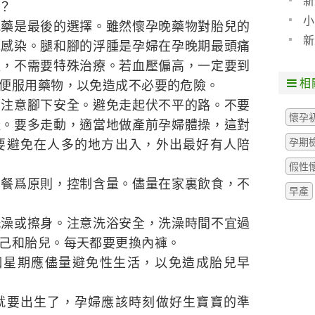
新
？
小
是最後的選擇。雖然懷孕晚藥物對胎兒的
新
免感染。腿和腳的浮腫是孕婦在孕晚期最頭痛
以，不需要特殊治療。若血壓偏高，一定要到
相
便服用藥物，以免造成不必要的危險。
意腳下安全。避免走起伏不平的路。不要
懷孕
鞋。要多走動，適當地做產前孕婦體操，這對
孕期
要避免在人多的地方出入，外出最好有人陪
假性
爲原則，控制含量。儘量在家裏飲食，不
早產
或擦身。注意洗浴安全，洗澡時間不宜過
己和胎兒。每天都要更換內褲。
星期應儘量避免性生活，以免造成胎兒早
要出生了，孕婦應該時刻做好生寶寶的準