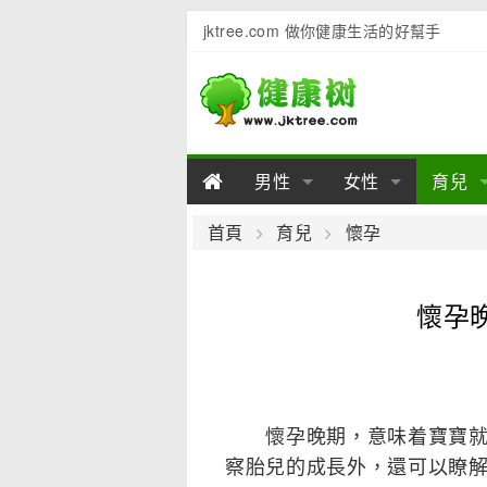
jktree.com 做你健康生活的好幫手
男性
女性
育兒
男性陽痿
女性乳房
男性早泄
準備懷
女性
男
首頁
育兒
懷孕
男性不育
女性子宮
男性心理
女性
產後
男
懷孕
男性飲食
女性飲食
男性用品
幼兒
女性
男
懷孕晚期，意味着寶寶就要
察胎兒的成長外，還可以瞭