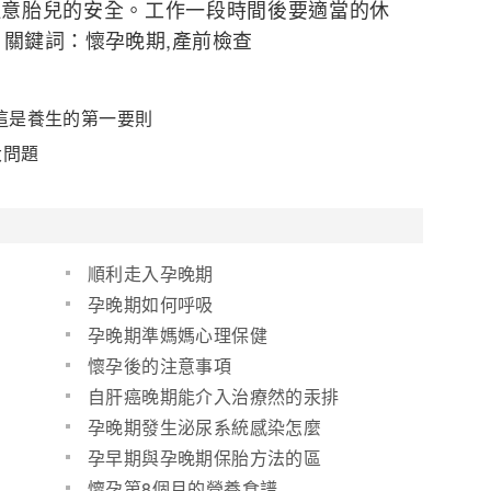
注意胎兒的安全。工作一段時間後要適當的休
 關鍵詞：懷孕晚期,產前檢查
這是養生的第一要則
大問題
順利走入孕晚期
孕晚期如何呼吸
孕晚期準媽媽心理保健
懷孕後的注意事項
自肝癌晚期能介入治療然的汞排
孕晚期發生泌尿系統感染怎麼
辦？
孕早期與孕晚期保胎方法的區
別？
懷孕第8個月的營養食譜