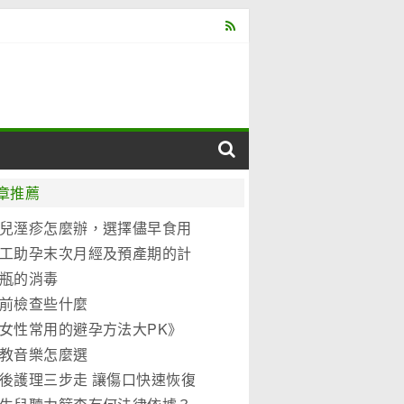
章推薦
兒溼疹怎麼辦，選擇儘早食用
元優博
工助孕末次月經及預產期的計
法
瓶的消毒
前檢查些什麼
女性常用的避孕方法大PK》
教音樂怎麼選
後護理三步走 讓傷口快速恢復