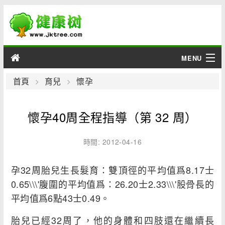
MENU
男性
首頁
育兒
懷孕
女性
懷孕40周全程指導（第 32 周）
育兒
時間: 2012-04-16
老人
孕32周胎兒生長髮育：雙頂徑的平均值爲8.17士
綜合
0.65\\\'腹圍的平均值爲：26.20士2.33\\\'股骨長的
平均值爲6點43士0.49。
疾病
胎兒已經32周了，他的身體和四肢還在繼續長