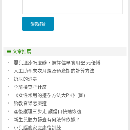
發表評論
文章推薦
嬰兒溼疹怎麼辦，選擇儘早食用聖 元優博
人工助孕末次月經及預產期的計算方法
奶瓶的消毒
孕前檢查些什麼
《女性常用的避孕方法大PK》(圖)
胎教音樂怎麼選
產後護理三步走 讓傷口快速恢復
新生兒聽力篩查有何法律依據？
小兒腦癱家庭康復訓練