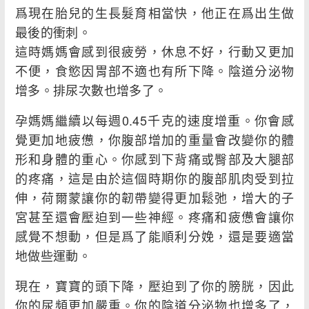
爲現在胎兒的生長髮育相當快，他正在爲出生做
最後的衝刺。
這時媽媽會感到很疲勞，休息不好，行動又更加
不便，食慾因胃部不適也有所下降。陰道分泌物
增多。排尿次數也增多了。
孕媽媽繼續以每週0.45千克的速度增重。你會感
覺更加地疲憊，你腹部增加的重量會改變你的體
形和身體的重心。你感到下背痛或臀部及大腿部
的疼痛，這是由於這個時期你的腹部肌肉受到拉
伸，荷爾蒙讓你的韌帶變得更加鬆弛，增大的子
宮甚至還會壓迫到一些神經。疼痛和疲憊會讓你
感覺不想動，但是爲了能順利分娩，還是要適當
地做些運動。
現在，寶寶的頭下降，壓迫到了你的膀胱，因此
你的尿頻更加嚴重。你的陰道分泌物也增多了，