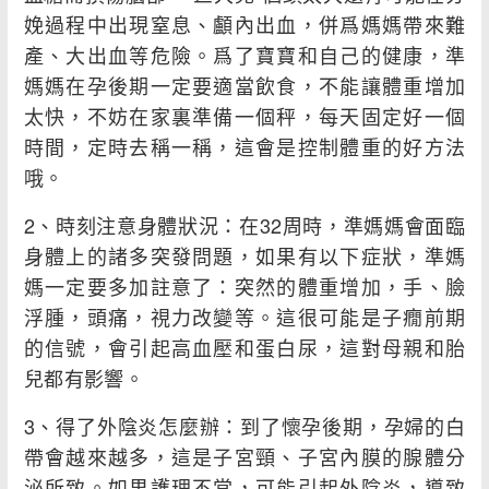
娩過程中出現窒息、顱內出血，併爲媽媽帶來難
產、大出血等危險。爲了寶寶和自己的健康，準
媽媽在孕後期一定要適當飲食，不能讓體重增加
太快，不妨在家裏準備一個秤，每天固定好一個
時間，定時去稱一稱，這會是控制體重的好方法
哦。
2、時刻注意身體狀況：在32周時，準媽媽會面臨
身體上的諸多突發問題，如果有以下症狀，準媽
媽一定要多加註意了：突然的體重增加，手、臉
浮腫，頭痛，視力改變等。這很可能是子癇前期
的信號，會引起高血壓和蛋白尿，這對母親和胎
兒都有影響。
3、得了外陰炎怎麼辦：到了懷孕後期，孕婦的白
帶會越來越多，這是子宮頸、子宮內膜的腺體分
泌所致。如果護理不當，可能引起外陰炎，導致