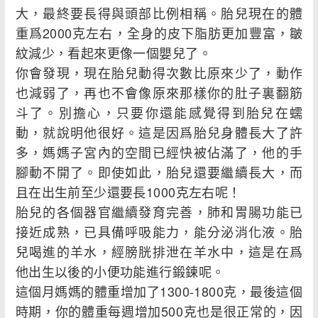
大，最終要長得與頭部比例相稱。胎兒現在的體
重爲2000克左右，全身的皮下脂肪更加豐富，皺
紋減少，看起來更像一個嬰兒了。
你會發現，現在胎兒動得次數比原來少了，動作
也減弱了，再也不會像原來那樣你的肚子裏翻筋
斗了。別擔心，只要你還能感覺得到胎兒在蠕
動，就說明他很好。這是因爲胎兒身體長大了許
多，媽媽子宮內的空間已經快被佔滿了，他的手
腳動不開了。即使如此，胎兒還要繼續長大，而
且在出生前至少還要長1000克左右呢！
胎兒的各個器官繼續發育完善，肺和胃腸功能已
接近成熟，已具備呼吸能力，能分泌消化液。胎
兒喝進的羊水，經膀胱排泄在羊水中，這是在爲
他出生以後的小便功能進行鍛鍊呢。
這個月媽媽的體重增加了1300-1800克，最後這個
時期，你的體重每週增加500克也是很正常的，因