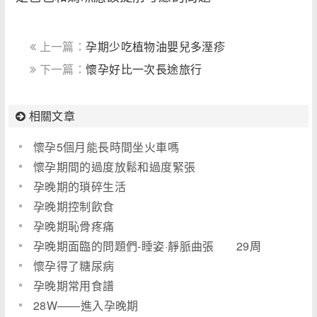
上一篇：
孕期少吃植物油嬰兒多溼疹
下一篇：
懷孕好比一次長途旅行
相關文章
懷孕5個月能長時間坐火車嗎
懷孕期間的過度放鬆和過度緊張
孕晚期的瑣碎生活
孕晚期控制飲食
孕晚期恥骨疼痛
孕晚期面臨的問題們-睡姿·靜脈曲張 29周
懷孕得了糖尿病
孕晚期常用食譜
28W――進入孕晚期