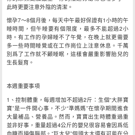
此時更要注意外陰的清潔。
懷孕7～8個月後，每天中午最好保證有1小時的午
睡時間，但午睡要有個限度，最多不能超過2小
時。有工作的孕婦睡不了午覺，在晚上就更需要
多一些時間睡覺或在工作崗位上注意休息。千萬
別爲了工作就不顧睡眠，這樣會嚴重影響胎兒的
生長髮育。
本週重要事項
1、控制體重，每週增加不超過2斤：生個“大胖寶
寶”是一件開心事，不少“準媽媽”在懷孕期間進食
大量補品、營養品。然而，寶寶出生時體重過重
並非好事，重量超過4公斤的嬰兒很容易會因爲低
血糖而損傷腦部。“巨大兒”個頭太大還有可能在分