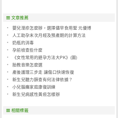
文章推薦
嬰兒溼疹怎麼辦，選擇儘早食用聖 元優博
人工助孕末次月經及預產期的計算方法
奶瓶的消毒
孕前檢查些什麼
《女性常用的避孕方法大PK》(圖)
胎教音樂怎麼選
產後護理三步走 讓傷口快速恢復
新生兒聽力篩查有何法律依據？
小兒腦癱家庭康復訓練
新生兒病感性黃疸怎樣辦
相關標籤