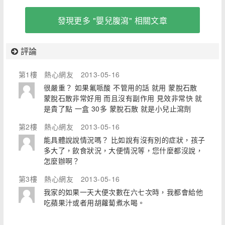
發現更多 "嬰兒腹瀉" 相關文章
評論
第1樓
熱心網友
2013-05-16
很嚴重？ 如果氟哌酸 不管用的話 就用 蒙脫石散
蒙脫石散非常好用 而且沒有副作用 見效非常快 就
是貴了點 一盒 30多 蒙脫石散 就是小兒止瀉劑
第2樓
熱心網友
2013-05-16
能具體說說情況嗎？ 比如說有沒有別的症狀，孩子
多大了，飲食狀況，大便情況等，您什麼都沒說，
怎麼辦啊？
第3樓
熱心網友
2013-05-16
我家的如果一天大便次數在六七次時，我都會給他
吃蘋果汁或者用胡蘿蔔煮水喝。