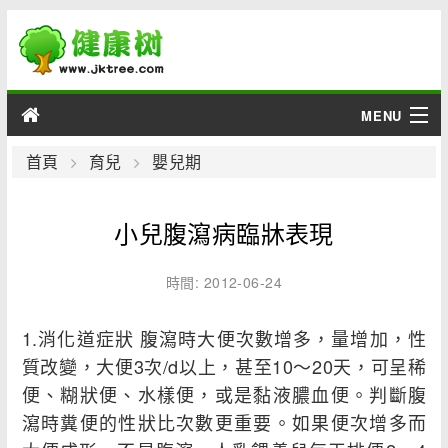
MENU
男性
首頁
育兒
嬰兒期
女性
小兒腹瀉病臨牀表現
育兒
時間: 2012-06-24
老人
1.消化道症狀 腹瀉時大便次數增多，量增加，性
綜合
質改變，大便3次/d以上，甚至10～20天，可呈稀
便、糊狀便、水樣便，或是黏液膿血便。判斷腹
疾病
瀉時糞便的性狀比次數更重要。如果便次增多而