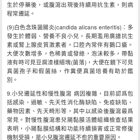
生於停藥後，或腹瀉出現後持續用抗生素，則病
程常遷延。
(9)白色念珠菌腸炎(candida alicans enteritis)：多
發生於體弱、營養不良小兒，長期濫用廣譜抗生
素或腎上腺皮質激素者。口腔內常伴有鵝口瘡。
大便次數增多，色稀黃或發綠，泡沫較多，帶黏
液有時可見豆腐渣樣細塊(菌落)，大便在鏡下可見
真菌孢子和假菌絲，作糞便真菌培養有助於鑑
別。
9.小兒遷延性和慢性腹瀉 病因複雜，目前認爲包
括感染、過敏、先天性消化酶缺陷、免疫缺陷、
藥物因素、先天畸形等，其中以感染後腹瀉最爲
常見。對慢性腹瀉患兒腸黏膜活體組織檢查結果
表明，小腸黏膜結構和功能持續損害或正常修復
機制受損，是小兒腹瀉遷延不愈的重要原因。