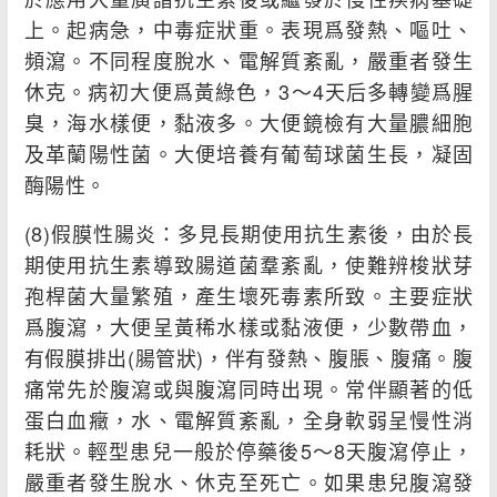
上。起病急，中毒症狀重。表現爲發熱、嘔吐、
頻瀉。不同程度脫水、電解質紊亂，嚴重者發生
休克。病初大便爲黃綠色，3～4天后多轉變爲腥
臭，海水樣便，黏液多。大便鏡檢有大量膿細胞
及革蘭陽性菌。大便培養有葡萄球菌生長，凝固
酶陽性。
(8)假膜性腸炎：多見長期使用抗生素後，由於長
期使用抗生素導致腸道菌羣紊亂，使難辨梭狀芽
孢桿菌大量繁殖，產生壞死毒素所致。主要症狀
爲腹瀉，大便呈黃稀水樣或黏液便，少數帶血，
有假膜排出(腸管狀)，伴有發熱、腹脹、腹痛。腹
痛常先於腹瀉或與腹瀉同時出現。常伴顯著的低
蛋白血癥，水、電解質紊亂，全身軟弱呈慢性消
耗狀。輕型患兒一般於停藥後5～8天腹瀉停止，
嚴重者發生脫水、休克至死亡。如果患兒腹瀉發