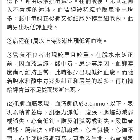
低下，鉀由尿液排出減少。在補液後，尤其是輸
入不含鉀的溶液，血清鉀被稀釋並隨尿排出增
多，酸中毒糾正後鉀又從細胞外轉至細胞內，此
時易出現低鉀血癥。
②病程在1周以上時逐漸出現低鉀血癥。
③營養不良者出現較早且較重。在脫水未糾正
前，因血液濃縮、酸中毒、尿少等原因，血鉀濃
度尚可維持正常，此時很少出現低鉀血癥。而隨
着脫水和酸中毒逐步糾正和尿量的增多，再加補
給鉀含量不足從而逐漸出現。
(2)低鉀血癥表現：血清鉀低於3.5mmol/l以下，表
現爲精神萎靡，肌張力減低，腹脹，腸蠕動減弱
或消失，心音低鈍。腱反射減弱或消失。嚴重者
昏迷、腸麻痹、呼吸肌麻痹，心率減慢，心律不
齊，心尖部收縮期雜音，可危及生命。心電圖表