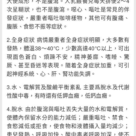
大便成形，不是腹瀉。人乳餵養兒每天排便2～4
次呈糊狀，也不是腹瀉。噁心、嘔吐是常見的伴
發症狀，嚴重者嘔吐咖啡樣物，其他可有腹痛、
腹脹、食慾不振等症狀。
2.全身症狀 病情嚴重者全身症狀明顯，大多數有
發熱，體溫38～40℃，少數高達40℃以上，可出
現面色蒼白、煩躁不安，精神萎靡、嗜睡、驚
厥、甚至昏迷等表現。隨着全身症狀加重，可引
起神經系統、心、肝、腎功能失調。
3.水、電解質及酸鹼平衡紊亂 主要爲脫水及代謝
性酸中毒，有時還有低鉀血癥，低鈣血癥。
4.脫水 由於腹瀉與嘔吐丟失大量的水和電解質，
使體內保留水分的能力減低；嚴重嘔吐、禁食、
食慾減低或拒食，使食物和液體攝入量均減少；
患兒發熱、呼吸加快、酸中毒者呼吸加深，使不