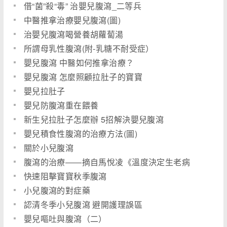
借“菌”殺“毒” 治嬰兒腹瀉_二等兵
中醫推拿治療嬰兒腹瀉(圖)
治嬰兒腹瀉喝營養胡蘿蔔湯
所謂母乳性腹瀉(附-乳糖不耐受症）
嬰兒腹瀉 中醫如何推拿治療？
嬰兒腹瀉 怎麼照顧拉肚子的寶寶
嬰兒拉肚子
嬰兒防腹瀉重在餵養
新生兒拉肚子怎麼辦 5招解決嬰兒腹瀉
嬰兒積食性腹瀉的治療方法(圖)
關於小兒腹瀉
腹瀉的治療――摘自馬悅凌《溫度決定生老病
快速阻擊寶寶秋季腹瀉
小兒腹瀉的對症藥
認清冬季小兒腹瀉 避開護理誤區
嬰兒嘔吐與腹瀉（二）