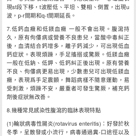
現st段下移，t波壓低、平坦、雙相、倒置，出現u
波，p-r間期和q-t間期延長。
7.低鈣血癥和低鎂血癥 一般不會出現。腹瀉持
久，原有佝僂病或營養不良患兒，當酸中毒糾正
後，血清結合鈣增多，離子鈣減少，可出現低血
鈣症狀。表現煩躁，手足搐搦或驚厥。低鎂血癥
一般在低鈉、低鉀、低鈣糾正後出現。原有營養
不良、佝僂病更易出現，少數患兒可出現低鎂血
癥，表現爲手足震顫，舞蹈病樣不隨意運動，易
受刺激，煩躁不安，嚴重者可發生驚厥，補充鈣
劑後症狀無改善。
8.幾種常見感染性腹瀉的臨牀表現特點
(1)輪狀病毒性腸炎(rotavirus enteritis)：好發於秋
冬季，呈散發或小流行，病毒通過糞-口途徑以及