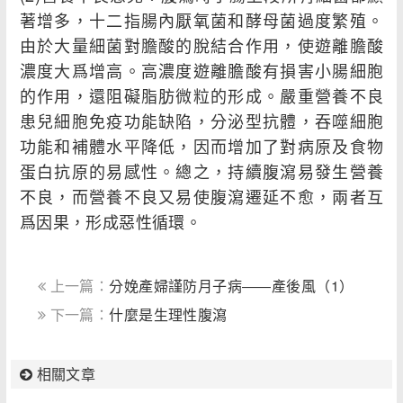
著增多，十二指腸內厭氧菌和酵母菌過度繁殖。
由於大量細菌對膽酸的脫結合作用，使遊離膽酸
濃度大爲增高。高濃度遊離膽酸有損害小腸細胞
的作用，還阻礙脂肪微粒的形成。嚴重營養不良
患兒細胞免疫功能缺陷，分泌型抗體，吞噬細胞
功能和補體水平降低，因而增加了對病原及食物
蛋白抗原的易感性。總之，持續腹瀉易發生營養
不良，而營養不良又易使腹瀉遷延不愈，兩者互
爲因果，形成惡性循環。
上一篇：
分娩產婦謹防月子病――產後風（1）
下一篇：
什麼是生理性腹瀉
相關文章