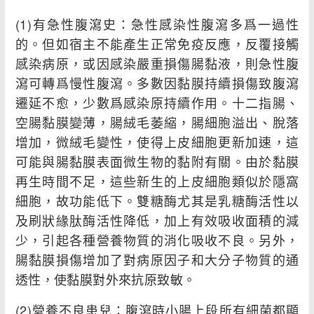
(1)有急性腹瀉史：急性感染性腹瀉多爲一過性
的。但如宿主不能產生正常免疫反應，反覆接觸
感染病原，或因感染嚴重損傷腸黏液，則急性腹
瀉可轉爲慢性腹瀉。多數因黏膜持續損傷致腹瀉
遷延不愈，少數爲感染原持續作用。十二指腸、
空腸黏膜變薄，腸絨毛萎縮，腸細胞溢出、脫落
增加，微絨毛變性，使得上皮細胞更新加速，這
可能與腸黏膜表面微生物的黏附有關。由於黏膜
再生時間不足，這些新生的上皮細胞類似於隱窩
細胞，故功能低下。雙糖酶尤其是乳糖酶活性以
及刷狀緣肽酶活性降低，加上有效吸收面積的減
少，引起各種營養物質的消化吸收不良。另外，
腸黏膜損傷增加了對病原因子和大分子物質的通
透性，使黏膜對外來抗原致敏。
(2)營養不良患兒：腹瀉時小腸上段所有細菌都顯