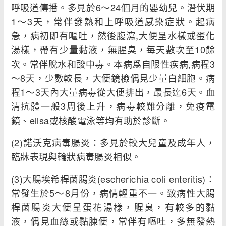
呼吸道傳播。多見於6～24個月的嬰幼兒。潛伏期
1～3天，常伴發熱和上呼吸道感染症狀。起病
急，病初即有嘔吐，然後腹瀉,大便呈水樣或蛋化
湯樣，帶有少量黏液，無腥臭，每天數次至10餘
次。常伴脫水和酸中毒。本病爲自限性疾病,病程3
～8天，少數較長，大便鏡檢偶見少量白細胞。病
程1～3天內大量病毒從大便排出，最長達6天。血
清抗體一般3周後上升，病毒較難分離，免疫電
鏡、elisa或核酸電泳等均有助於診斷。
(2)諾沃克病毒腸炎：多見於較大兒童及成年人，
臨牀表現與輪狀病毒腸炎相似。
(3)大腸埃希桿菌腸炎(escherichia coli enteritis)：
常發生於5～8月份，病情輕重不一。致病性大腸
桿菌腸炎大便呈蛋花湯樣，腥臭，有較多的黏
液，偶見血絲或黏腖便，常伴有嘔吐，多無發熱