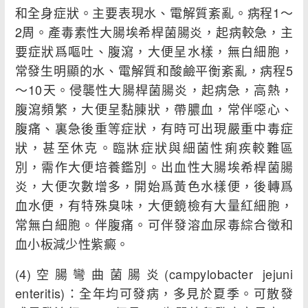
和全身症狀。主要表現水、電解質紊亂。病程1～
2周。產毒素性大腸埃希桿菌腸炎，起病較急，主
要症狀爲嘔吐、腹瀉，大便呈水樣，無白細胞，
常發生明顯的水、電解質和酸鹼平衡紊亂，病程5
～10天。侵襲性大腸桿菌腸炎，起病急，高熱，
腹瀉頻繁，大便呈黏腖狀，帶膿血，常伴噁心、
腹痛、裏急後重等症狀，有時可出現嚴重中毒症
狀，甚至休克。臨牀症狀與細菌性痢疾較難區
別，需作大便培養鑑別。出血性大腸埃希桿菌腸
炎，大便次數增多，開始爲黃色水樣便，後轉爲
血水便，有特殊臭味，大便鏡檢有大量紅細胞，
常無白細胞。伴腹痛。可伴發溶血尿毒綜合徵和
血小板減少性紫癜。
(4)空腸彎曲菌腸炎(campylobacter jejuni
enteritis)：全年均可發病，多見於夏季。可散發