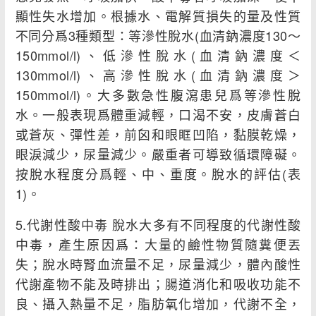
顯性失水增加。根據水、電解質損失的量及性質
不同分爲3種類型：等滲性脫水(血清鈉濃度130～
150mmol/l)、低滲性脫水(血清鈉濃度＜
130mmol/l)、高滲性脫水(血清鈉濃度＞
150mmol/l)。大多數急性腹瀉患兒爲等滲性脫
水。一般表現爲體重減輕，口渴不安，皮膚蒼白
或蒼灰、彈性差，前囟和眼眶凹陷，黏膜乾燥，
眼淚減少，尿量減少。嚴重者可導致循環障礙。
按脫水程度分爲輕、中、重度。脫水的評估(表
1)。
5.代謝性酸中毒 脫水大多有不同程度的代謝性酸
中毒，產生原因爲：大量的鹼性物質隨糞便丟
失；脫水時腎血流量不足，尿量減少，體內酸性
代謝產物不能及時排出；腸道消化和吸收功能不
良、攝入熱量不足，脂肪氧化增加，代謝不全，