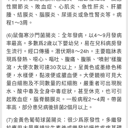
性關節炎、敗血症、心肌炎、急性肝炎、肝膿
腫、結膜炎、腦膜炎、尿道炎或急性腎炎等。病
程1～3周。
(6)鼠傷寒沙門菌腸炎：全年發病，以4～9月發病
率最高。多數爲2歲以下嬰幼兒，易在兒科病房發
生流行。經口傳播。潛伏期8～24h。主要臨牀表
現爲發熱、噁心、嘔吐、腹痛、腹脹、“噴射”樣腹
瀉，大便次數可達30次以上，呈黃色或墨綠色稀
便，水樣便，黏液便或膿血便。大便鏡檢可見大
量白細胞及不同數量的紅細胞，嚴重者可出現脫
水、酸中毒及全身中毒症狀，甚至休克，也可引
起敗血症，腦脊髓膜炎。一般病程2～4周。帶菌
率高，部分患兒病後排菌2個月以上。
(7)金黃色葡萄球菌腸炎：很少爲原發性，多繼發
於應用大量廣譜抗生素後或繼發於慢性疾病基礎