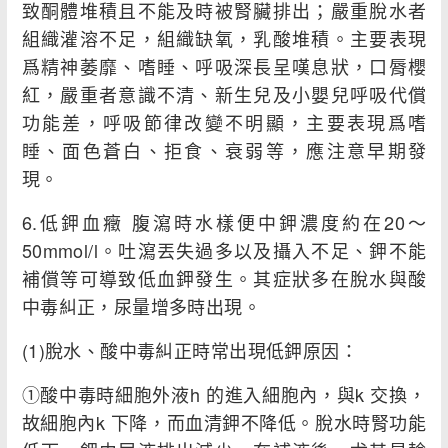
致酮體堆積且不能及時被腎臟排出；嚴重脫水者
組織灌溶不足，組織缺氧，乳酸堆積。主要表現
爲精神萎靡、嗜睡、呼吸深長呈嘆息狀，口脣櫻
紅，嚴重者意識不清、新生兒及小嬰兒呼吸代償
功能差，呼吸節律改變不明顯，主要表現爲嗜
睡、面色蒼白、拒食、衰弱等，應注意早期發
現。
6.低鉀血癥 腹瀉時水樣便中鉀濃度約在20～
50mmol/l。吐瀉丟失過多以及攝入不足、鉀不能
補償等可導致低血鉀發生。其症狀多在脫水與酸
中毒糾正，尿量增多時出現。
(1)脫水、酸中毒糾正時常出現低鉀原因：
①酸中毒時細胞外液h 的進入細胞內，與k 交換，
故細胞內k 下降，而血清鉀不降低。脫水時腎功能