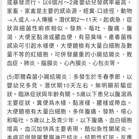
或暴發流行。以6個月～2歲嬰幼兒發病率最高，
家畜、家禽是主要的感染源，經糞-口途徑，動物
→人或人→人傳播。潛伏期2～11天。起病急，症
狀與細菌性痢疾相似。發熱、嘔吐、腹痛、腹
瀉、大便呈黏液或膿血便，有惡臭味。產毒菌株
感染可引起水樣便，大便鏡檢有大量白細胞及數
量不等的紅細胞，可併發嚴重的小腸結腸炎、敗
血症、肺炎、腦膜炎、心內膜炎、心包炎等。
(5)耶爾森菌小腸結腸炎：多發生於冬春季節，以
嬰幼兒多見。潛伏期10天左右。無明顯前驅症
狀。臨牀症狀與年齡有關。5歲以下患兒以腹瀉爲
主要症狀，糞便爲水樣、黏液樣、膿樣或帶血。
大便鏡檢有大量白細胞，多伴腹痛、發熱、噁心
和嘔吐。5歲以上及青少年，以下腹痛、血白細胞
增高、血沉加快爲主要表現，酷似急性闌尾炎。
本病可併發腸繫膜淋巴結炎、結節性紅斑、反應