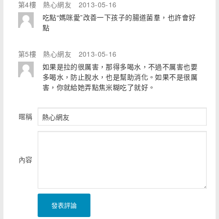
第4樓
熱心網友
2013-05-16
吃點“媽咪愛”改善一下孩子的腸道菌羣，也許會好
點
第5樓
熱心網友
2013-05-16
如果是拉的很厲害，那得多喝水，不過不厲害也要
多喝水，防止脫水，也是幫助消化。如果不是很厲
害，你就給她弄點焦米糊吃了就好。
暱稱
內容
發表評論