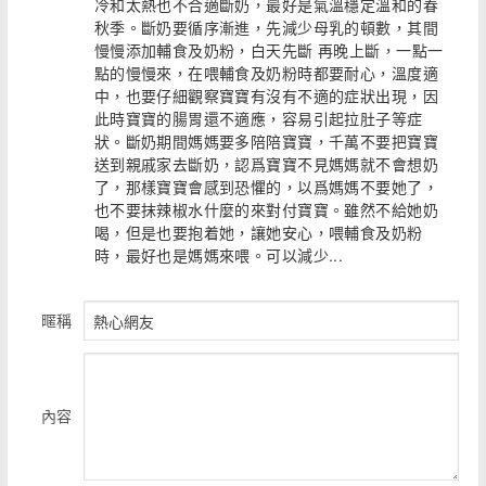
冷和太熱也不合適斷奶，最好是氣溫穩定溫和的春
秋季。斷奶要循序漸進，先減少母乳的頓數，其間
慢慢添加輔食及奶粉，白天先斷 再晚上斷，一點一
點的慢慢來，在喂輔食及奶粉時都要耐心，溫度適
中，也要仔細觀察寶寶有沒有不適的症狀出現，因
此時寶寶的腸胃還不適應，容易引起拉肚子等症
狀。斷奶期間媽媽要多陪陪寶寶，千萬不要把寶寶
送到親戚家去斷奶，認爲寶寶不見媽媽就不會想奶
了，那樣寶寶會感到恐懼的，以爲媽媽不要她了，
也不要抹辣椒水什麼的來對付寶寶。雖然不給她奶
喝，但是也要抱着她，讓她安心，喂輔食及奶粉
時，最好也是媽媽來喂。可以減少...
暱稱
內容