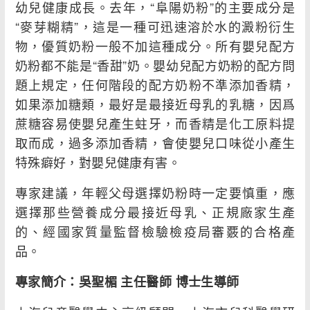
幼兒健康成長。去年，“阜陽奶粉”的主要成分是
“麥芽糊精”，這是一種可迅速溶於水的澱粉衍生
物，優質奶粉一般不加這種成分。所有嬰兒配方
奶粉都不能是“香甜”奶。嬰幼兒配方奶粉的配方問
題上規定，任何階段的配方奶粉不準添加香精，
如果添加糖類，最好是最接近母乳的乳糖，因爲
蔗糖容易使嬰兒產生蛀牙，而香精是化工原料提
取而成，過多添加香精，會使嬰兒口味從小產生
特殊癖好，對嬰兒健康有害。
專家建議，年輕父母選擇奶粉時一定要慎重，應
選擇那些營養成分最接近母乳、正規廠家生產
的、經國家質量監督檢驗檢疫局審覈的合格產
品。
專家簡介：吳聖楣 主任醫師 博士生導師