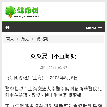
MENU
男性
首頁
育兒
嬰兒期
女性
炎炎夏日不宜斷奶
育兒
時間: 2011-03-07
老人
《新聞晚報》(上海) 2005年8月5日
綜合
醫學指導：上海交通大學醫學院附屬新華醫院兒
科主任醫師、教授、博士生導師
吳聖楣
疾病
不少年輕媽媽懷疑母乳餵養可能會導致乳房變