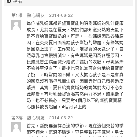
評論
第1樓
熱心網友
2014-06-22
每位哺乳媽媽都希望寶寶能夠喝到媽媽的乳汁健康
成長，尤其是在夏天，媽媽們都知道炎熱的天氣下
是不宜給寶寶斷奶的。可是，一些媽媽因爲各種原
因，在炎炎夏日面臨給孩子斷奶的難題，有些媽媽
是因爲上班了，工作繁忙，喂寶寶的次數少了，自
然母乳也會慢慢減少，有些媽媽是因爲各種原因，
比如感冒生病而減少給孩子餵奶的次數，母乳逐漸
不夠甚至沒有了，最後也只能無可奈何地給寶寶斷
了奶。，時常悶悶不樂，又太擔心孩子是不是會真
的因爲沒有喝母乳而生病，因而弄得自己精神過度
緊張。其實，夏日給寶寶斷奶的媽媽們大可不必如
此抑鬱。有母乳給寶寶喝當然再好不過，如果斷了
奶，也不必擔心，只要對4個月以下的斷奶寶寶精
心照料飲食起居，4個月以上的...
第2樓
熱心網友
2014-06-22
首先，斷奶要選擇合適的季節，現在這個交替的季
節不適合，氣溫不穩定，容易導致孩子感冒。另太