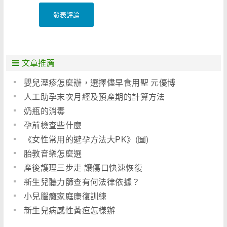
發表評論
文章推薦
嬰兒溼疹怎麼辦，選擇儘早食用聖 元優博
人工助孕末次月經及預產期的計算方法
奶瓶的消毒
孕前檢查些什麼
《女性常用的避孕方法大PK》(圖)
胎教音樂怎麼選
產後護理三步走 讓傷口快速恢復
新生兒聽力篩查有何法律依據？
小兒腦癱家庭康復訓練
新生兒病感性黃疸怎樣辦