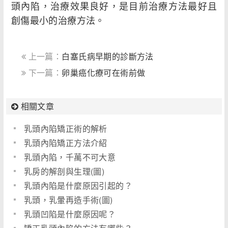
頭內陷，治療效果良好，是目前治療方法最好且
創傷最小的治療方法。
上一篇：
白塞氏病早期的診斷方法
下一篇：
卵巢癌化療可在術前做
相關文章
乳頭內陷矯正術的解析
乳頭內陷矯正方法介紹
乳頭內陷，千萬不可大意
乳房的解剖與生理(圖)
乳頭內陷是什麼原因引起的？
乳頭，乳暈再造手術(圖)
乳頭凹陷是什麼原因呢？