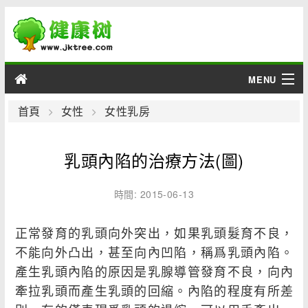
MENU
男性
首頁
女性
女性乳房
女性
乳頭內陷的治療方法(圖)
育兒
時間: 2015-06-13
老人
正常發育的乳頭向外突出，如果乳頭髮育不良，
綜合
不能向外凸出，甚至向內凹陷，稱爲乳頭內陷。
產生乳頭內陷的原因是乳腺導管發育不良，向內
疾病
牽拉乳頭而產生乳頭的回縮。內陷的程度有所差