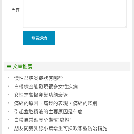
內容
發表評論
文章推薦
慢性盆腔炎症狀有哪些
白帶檢查能發現很多女性疾病
女性需警惕卵巢功能衰退
痛經的原因，痛經的表現，痛經的鑑別
引起盆腔積液的主要原因是什麼
白帶異常點亮孕期“紅綠燈”
朋友問雙乳腺小葉增生可採取哪些防治措施