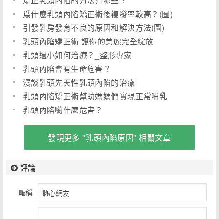
矯正乳頭內陷的方法有哪些？
爲什麼乳頭內陷矯正術後複發率較高？(圖)
引發乳房發育不良的原因和解決方法(圖)
乳頭內陷矯正術 讓你的美麗完全綻放
乳頭過小如何治療？_整形專家
乳頭內陷會有生命危害？
漫談乳頭先天性乳頭內陷的治療
乳頭內陷矯正術幫助媽媽們實現正常哺乳
乳頭內陷喲什麼危害？
發現更多 "乳頭內陷原因" 相關文章
評論
暱稱