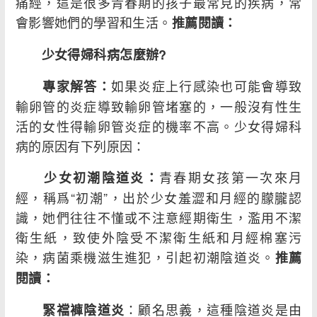
痛經，這是很多青春期的孩子最常見的疾病，常
會影響她們的學習和生活。
推薦閱讀：
少女得婦科病怎麼辦?
如果炎症上行感染也可能會導致
專家解答：
輸卵管的炎症導致輸卵管堵塞的，一般沒有性生
活的女性得輸卵管炎症的機率不高。少女得婦科
病的原因有下列原因：
青春期女孩第一次來月
少女初潮陰道炎：
經，稱爲“初潮”，出於少女羞澀和月經的朦朧認
識，她們往往不懂或不注意經期衛生，濫用不潔
衛生紙，致使外陰受不潔衛生紙和月經棉塞污
染，病菌乘機滋生進犯，引起初潮陰道炎。
推薦
閱讀：
：顧名思義，這種陰道炎是由
緊襠褲陰道炎