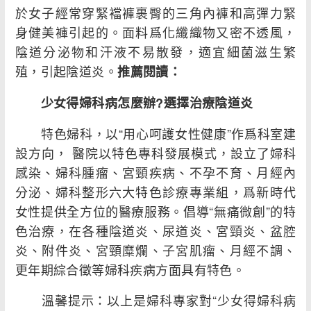
於女子經常穿緊襠褲裹臀的三角內褲和高彈力緊
身健美褲引起的。面料爲化纖織物又密不透風，
陰道分泌物和汗液不易散發，適宜細菌滋生繁
殖，引起陰道炎。
推薦閱讀：
少女得婦科病怎麼辦?選擇治療陰道炎
特色婦科，以“用心呵護女性健康”作爲科室建
設方向， 醫院以特色專科發展模式，設立了婦科
感染、婦科腫瘤、宮頸疾病、不孕不育、月經內
分泌、婦科整形六大特色診療專業組，爲新時代
女性提供全方位的醫療服務。倡導“無痛微創”的特
色治療，在各種陰道炎、尿道炎、宮頸炎、盆腔
炎、附件炎、宮頸糜爛、子宮肌瘤、月經不調、
更年期綜合徵等婦科疾病方面具有特色。
溫馨提示：以上是婦科專家對“少女得婦科病