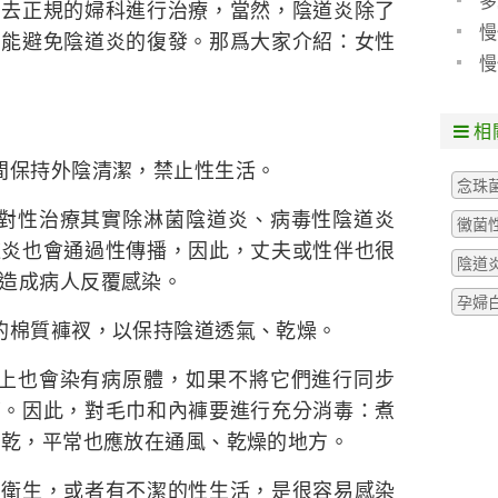
多
的去正規的婦科進行治療，當然，陰道炎除了
慢
才能避免陰道炎的復發。那爲大家介紹：女性
現
慢
院
相
間保持外陰清潔，禁止性生活。
念珠
鍼對性治療其實除淋菌陰道炎、病毒性陰道炎
黴菌
道炎也會通過性傳播，因此，丈夫或性伴也很
陰道
造成病人反覆感染。
孕婦
的棉質褲衩，以保持陰道透氣、乾燥。
褲上也會染有病原體，如果不將它們進行同步
棄。因此，對毛巾和內褲要進行充分消毒：煮
曬乾，平常也應放在通風、乾燥的地方。
意衛生，或者有不潔的性生活，是很容易感染