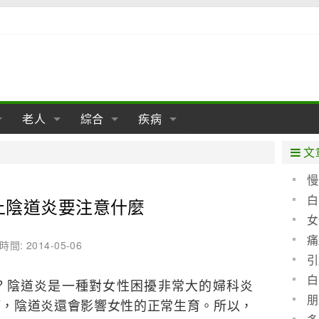
老人
綜合
疾病
孕
陰道
性包皮
老人保健
女性卵巢
懷孕
老人生活
兩性
分娩
糖尿病
老人飲食
減肥
癌症
美容
肝病
文
經期
性保養
老人心理
新生兒期
女性護理
老人疾病
整形
嬰兒期
胃病
老人健身
瑜伽
腎病
健身
泌尿科
慢
白
上陰道炎要注意什麼
期
生理
性疾病
老人用品
學前期
女性疾病
亞健康
老人護理
母嬰用品
肛腸科
急救自救
精神病
骨科
女
耳鼻喉
腦病
心血管
痛
時間: 2014-05-06
的鑑
引
皮膚病
眼科
口腔科
白
？陰道炎是一種對女性困擾非常大的婦科炎
內科
朋
療，陰道炎還會影響女性的正常生育。所以，
些防