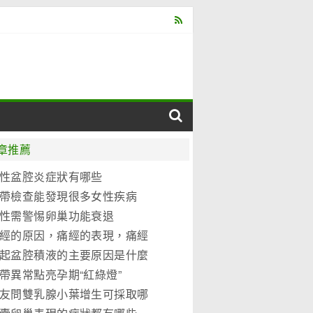
章推薦
性盆腔炎症狀有哪些
帶檢查能發現很多女性疾病
性需警惕卵巢功能衰退
經的原因，痛經的表現，痛經
別
起盆腔積液的主要原因是什麼
帶異常點亮孕期“紅綠燈”
友問雙乳腺小葉增生可採取哪
治措施