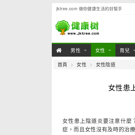
jktree.com 做你健康生活的好幫手
男性
女性
育兒
男性陽痿
女性乳房
男性早泄
準備懷
女性
男
首頁
女性
女性陰道
男性不育
女性子宮
男性心理
女性
產後
男
女性患
男性飲食
女性飲食
男性用品
幼兒
女性
男
女性患上陰道炎要注意什麼
症，而且女性沒有及時的治