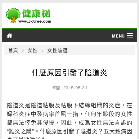
MENU
男性
首頁
女性
女性陰道
女性
什麼原因引發了陰道炎
育兒
時間: 2015-05-31
老人
陰道炎是陰道粘膜及粘膜下結締組織的炎症，在
綜合
婦科炎症中發病率首屈一指，任何年齡段的女性
都無法倖免其侵擾，因此，成爲女性無法言訴的
疾病
“難炎之隱”。什麼原因引發了陰道炎？五大致病因