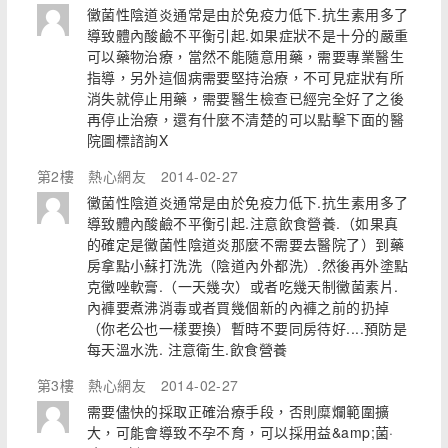
黴菌性陰道炎通常是由於免疫力低下.抗生素用多了
導致體內酸鹼不平衡引起.如果症狀不是十分的嚴重
可以藥物治療，當然不能隨意用藥，需要專業醫生
指導，另外這個病需要堅持治療，不可見症狀有所
消失就停止用藥，需要醫生檢查已經完全好了之後
再停止治療，還有什麼不清楚的可以點擊下面的醫
院圖標諮詢X
第2樓
熱心網友
2014-02-27
黴菌性陰道炎通常是由於免疫力低下.抗生素用多了
導致體內酸鹼不平衡引起.注意飲食營養.（如果真
的確定是黴菌性陰道炎那麼不需要去醫院了）到藥
房拿點小蘇打洗洗（陰道內外都洗）.然後再外塗點
克黴唑軟膏.（一天幾次）或者吃幾天制黴菌素片.
內褲要煮沸消毒或者買幾個新的內褲之前的扔掉
（你老公也一樣要換）暫時不要同房待好....預防是
每天溫水洗. 注意衛生.飲食營養
第3樓
熱心網友
2014-02-27
需要儘快的採取正確治療手段，否則糜爛範圍擴
大，可能會導致不孕不育，可以採用益&amp;菌·