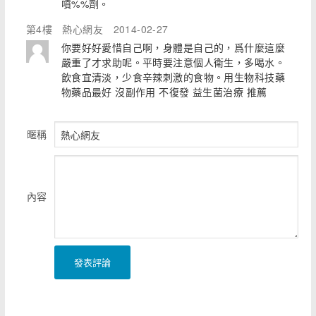
噴%%劑。
第4樓
熱心網友
2014-02-27
你要好好愛惜自己啊，身體是自己的，爲什麼這麼
嚴重了才求助呢。平時要注意個人衛生，多喝水。
飲食宜清淡，少食辛辣刺激的食物。用生物科技藥
物藥品最好 沒副作用 不復發 益生菌治療 推薦
暱稱
內容
發表評論