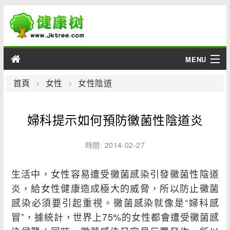
MENU
男性
首頁
女性
女性陰道
女性
婦科提示如何預防黴菌性陰道炎
育兒
時間: 2014-02-27
老人
生活中，女性容易遭受黴菌感染引發黴菌性陰道
綜合
炎，給女性健康造成極大的威脅，所以防止黴菌
感染必須要引起重視。黴菌感染就像是“婦科感
疾病
冒”，據統計，世界上75%的女性都會遭受黴菌感