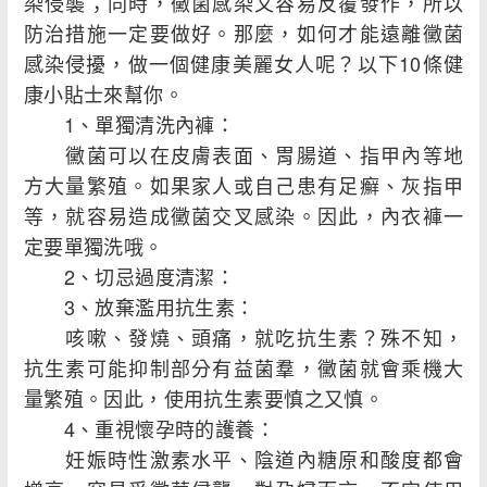
染侵襲；同時，黴菌感染又容易反覆發作，所以
防治措施一定要做好。那麼，如何才能遠離黴菌
感染侵擾，做一個健康美麗女人呢？以下10條健
康小貼士來幫你。
1、單獨清洗內褲：
黴菌可以在皮膚表面、胃腸道、指甲內等地
方大量繁殖。如果家人或自己患有足癬、灰指甲
等，就容易造成黴菌交叉感染。因此，內衣褲一
定要單獨洗哦。
2、切忌過度清潔：
3、放棄濫用抗生素：
咳嗽、發燒、頭痛，就吃抗生素？殊不知，
抗生素可能抑制部分有益菌羣，黴菌就會乘機大
量繁殖。因此，使用抗生素要慎之又慎。
4、重視懷孕時的護養：
妊娠時性激素水平、陰道內糖原和酸度都會