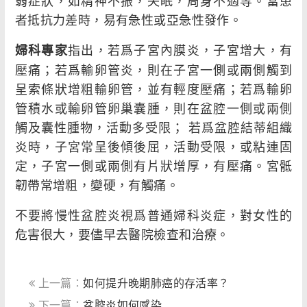
弱症狀，如精神不振，失眠，周身不適等。當患
者抵抗力差時，易有急性或亞急性發作。
指出，若爲子宮內膜炎，子宮增大，有
婦科專家
壓痛；若爲輸卵管炎，則在子宮一側或兩側觸到
呈索條狀增粗輸卵管，並有輕度壓痛；若爲輸卵
管積水或輸卵管卵巢囊腫，則在盆腔一側或兩側
觸及囊性腫物，活動多受限； 若爲盆腔結蒂組織
炎時，子宮常呈後傾後屈，活動受限，或粘連固
定，子宮一側或兩側有片狀增厚，有壓痛。宮骶
韌帶常增粗，變硬，有觸痛。
不要將慢性盆腔炎視爲普通婦科炎症，對女性的
危害很大，要儘早去醫院檢查和治療。
上一篇：
如何提升晚期肺癌的存活率？
下一篇：
盆腔炎如何感染