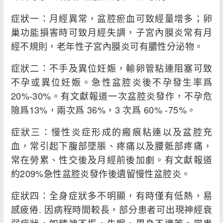
症狀一：月經異常，盆腔瘀血可致經量增多；卵
巢功能損害時可致月經失調，子宮內膜炎常有月
經不規則，老年性子宮內膜炎可有膿性分泌物。
症狀二：不手及異位妊娠，輸卵管粘連阻塞可致
不孕或異位妊娠。急性盆腔炎後不孕發生率爲
20%-30%。有文獻報道一次盆腔炎發作，不孕危
險爲13%，兩次爲 36%，3 次爲 60% -75%。
症狀三：慢性炎症形成的瘢痕粘連以及盆腔充
血，常引起下腹部墜脹、疼痛以及腰骶部疼痛，
常在勞累、性交後及月經前後加劇。有文獻報道
約209%急性盆腔炎發作後遺留慢性盆腔炎。
症狀四：全身症狀多不明顯，有時僅有低熱，易
感疲倦. 因病程時間較長，部分患者可出現神經衰