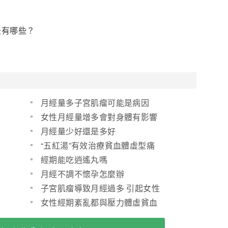
法有哪些？
月經量多子宮肌瘤可能是病因
女性月經量增多會對身體有影響
嗎
月經量少好還是多好
“五紅湯”有效治療貧血體虛型痛
經 （給你找的）(圖)
經期能吃逍遙丸嗎
月經不調不懷孕怎麼辦
子宮肌瘤導致月經過多 引起女性
貧血需重視
女性經期紊亂都與壓力體虛貧血
有關(圖)