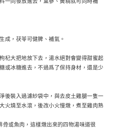
料一同發放進去，黨蔘、黃精就可同時補
生成，茯苓可健脾、補氣。
枸杞大把地放下去，湯水絕對會變得甜蜜起
糖或冰糖進去，不過爲了保持身材，還是少
淨後裝入過濾紗袋中，與去皮土雞腿一隻一
大火燒至水滾，後改小火慢燉，煮至雞肉熟
加排骨或魚肉，這樣燉出來的四物湯味道很