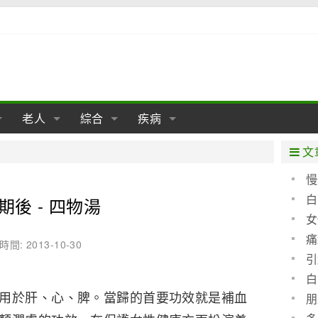
老人
綜合
疾病
孕
陰道
性包皮
老人保健
女性卵巢
懷孕
老人生活
兩性
分娩
糖尿病
老人飲食
減肥
癌症
美容
肝病
文
經期
性保養
老人心理
新生兒期
女性護理
老人疾病
整形
嬰兒期
胃病
老人健身
瑜伽
腎病
健身
泌尿科
慢
白
期後 - 四物湯
期
生理
性疾病
老人用品
學前期
女性疾病
亞健康
老人護理
母嬰用品
肛腸科
急救自救
精神病
骨科
女
耳鼻喉
腦病
心血管
痛
時間: 2013-10-30
的鑑
引
皮膚病
眼科
口腔科
白
用於肝、心、脾。當歸的首要功效就是補血
內科
朋
些防