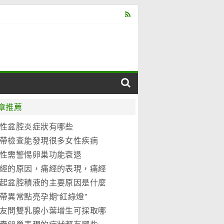
章推薦
性盆腔炎症狀有哪些
帶檢查能發現很多女性疾病
性需警惕卵巢功能衰退
經的原因，痛經的表現，痛經
別
起盆腔積液的主要原因是什麼
帶異常點亮孕期“紅綠燈”
友問雙乳腺小葉增生可採取哪
治措施