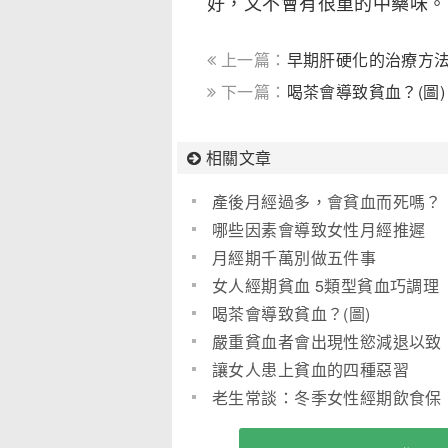
好，又不會有很重的中藥味。
上一篇：
早期肝硬化的治療方
下一篇：
喝茶會導致貧血？(圖)
相關文章
產後月經過多，會貧血而死嗎？
哪些因素會導致女性月經推遲
呢？
月經期千萬別做五件事
女人經期貧血 5類型貧血巧調理
喝茶會導致貧血？(圖)
嚴重貧血者會出現性慾減退以致
不孕
讓女人患上貧血的四種惡習
老生常談：冬季女性經期飲食保
健(圖)