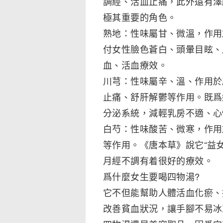
調經、活血止痛，此外還有澤
極其重要的角色。
熟地：性味屬甘、微溫，作用
付女性臉色蒼白、頭暈目眩、
血、活血療效。
川芎：性味屬辛、溫、作用於
止痛、舒肝解鬱等作用。既爲
分泌系統，減輕乳房不適、心
白芍：性味酸苦、微寒，作用
等作用。《唐本草》說它“益
月經不調有着很好的療效。
爲什麼女生要喝四物湯?
它不但能幫助人體活血化瘀、
改善貧血狀況，讓手腳不易冰