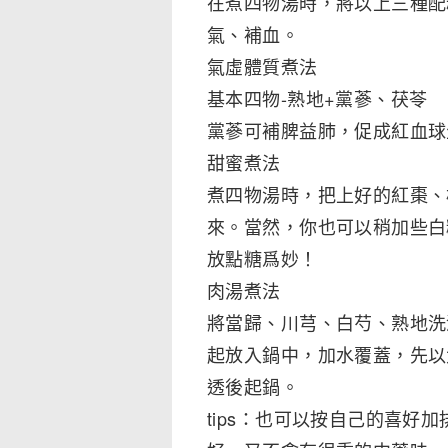
在煮四物湯時，將以上三種配
氣、補血。
氣虛體質煮法
基本四物-熟地+黨蔘、茯苓
黨蔘可補脾益肺，促成紅血球
甜蜜煮法
煮四物湯時，把上好的紅棗、
來。當然，你也可以稍加些白
放點糖爲妙！
肉湯煮法
將當歸、川芎、白芍、熟地洗
起放入鍋中，加水覆蓋，先以
透後起鍋。
tips：也可以按自己的喜好