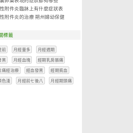
囊卵巢表現的症狀都有哪些
性附件炎臨牀上有什麼症狀表
性附件炎的治療 朔州婦幼保健
關標籤
提前
月經量多
月經週期
發黑
月經血塊
經期乳房脹痛
性痛經治療
經血發黑
經期貧血
顏色淺
月經前七後八
月經期頭痛