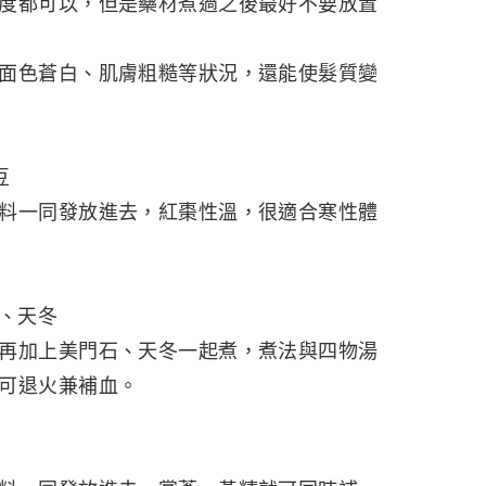
度都可以，但是藥材煮過之後最好不要放置
面色蒼白、肌膚粗糙等狀況，還能使髮質變
豆
料一同發放進去，紅棗性溫，很適合寒性體
石、天冬
再加上美門石、天冬一起煮，煮法與四物湯
可退火兼補血。