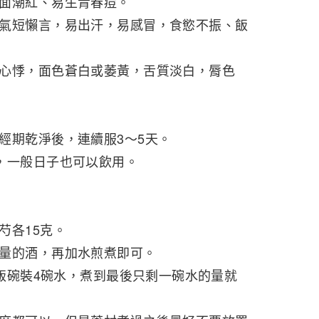
面潮紅、易生青春痘。
氣短懶言，易出汗，易感冒，食慾不振、飯
心悸，面色蒼白或萎黃，舌質淡白，脣色
經期乾淨後，連續服3～5天。
，一般日子也可以飲用。
芍各15克。
量的酒，再加水煎煮即可。
的飯碗裝4碗水，煮到最後只剩一碗水的量就