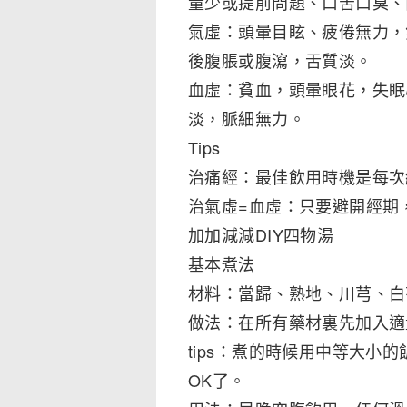
量少或提前問題、口苦口臭、
氣虛：頭暈目眩、疲倦無力，
後腹脹或腹瀉，舌質淡。
血虛：貧血，頭暈眼花，失眠
淡，脈細無力。
Tips
治痛經：最佳飲用時機是每次
治氣虛=血虛：只要避開經期
加加減減DIY四物湯
基本煮法
材料：當歸、熟地、川芎、白
做法：在所有藥材裏先加入適
tips：煮的時候用中等大小
OK了。