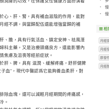
多
顏潤膚的功效，在保護女性健康方面扮演着
慢
現
慢
於心、肝、腎，具有補血滋陰的作用，能對
院
月經不調，與當歸配伍還能增強當歸的補
相
肝、膽，具有行氣活血、鎮定安神、祛風溼
月經
婦科主藥，又是治療頭痛良方，還能影響內
月經
情焦慮及沮喪等經前症狀。
原發
於肝、脾，具有 滋潤、緩解疼痛，舒肝健脾
月經
女子血”，現代中醫認爲它能夠養血柔肝，對
排除血塊，還可以減輕月經期間的疼痛感，
冷。