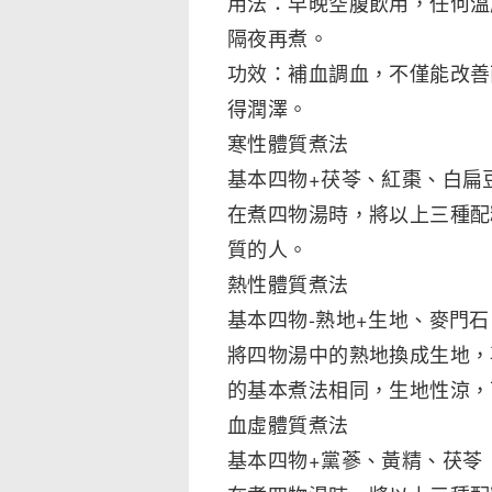
用法：早晚空腹飲用，任何溫
隔夜再煮。
功效：補血調血，不僅能改善
得潤澤。
寒性體質煮法
基本四物+茯苓、紅棗、白扁
在煮四物湯時，將以上三種配
質的人。
熱性體質煮法
基本四物-熟地+生地、麥門
將四物湯中的熟地換成生地，
的基本煮法相同，生地性涼，
血虛體質煮法
基本四物+黨蔘、黃精、茯苓