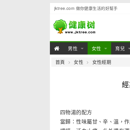
jktree.com 做你健康生活的好幫手
男性
女性
育兒
男性陽痿
女性乳房
男性早泄
準備懷
女性
男
首頁
女性
女性經期
男性不育
女性子宮
男性心理
女性
產後
男
經
男性飲食
女性飲食
男性用品
幼兒
女性
男
四物湯的配方
當歸：性味屬甘、辛、溫，作