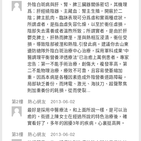
外陰白斑病與肝、腎、脾三臟器關係密切，其機理
爲：肝經繞陰器、主藏血：腎主生殖，開竅於二
陰；脾主肌肉。臨牀表現可分爲虛和實兩種症狀。
所謂虛者，是指血虛失容化燥，以至於衝任虛損，
陰部失去濡養或者溫煦所致；所謂實者，是由於肝
鬱克脾土，肝熱而脾溼，溼與熱相互浸漬，衝任受
損，導致陰部被溼和熱陰,引發此病。建議你去山東
邊防總隊外陰白斑治療中心治療，採用軍科成果“中
醫調理平衡營養滲透療法”已治癒上萬例患者。專家
忠告：第一不能手術治療，創傷大，複發率高。第
二不能物理治療，療效不可靠，且容易使萎縮加
重，因爲本病是各種因素造成外陰營養道路障礙，
局部缺乏養份，而烤電、激光、海扶刀、超聲聚焦
則加重養份的耗損，從而使裂...
第2樓
熱心網友
2013-06-02
最好是採用中醫療法，和上面所說一樣，是可以治
癒的。街道上陳女士在經過所說的特色治療後，確
實看好了，多年的困擾3年的疾病，心裏挺高興。
第3樓
熱心網友
2013-06-02