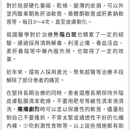
對於局部硬化萎縮、乾燥、變薄的皮損，可以外
塗丙酸睾酮魚肝油軟膏、黃體酮軟膏或肝素鈉軟
膏等，每日3～4次，直至皮膚軟化。
祖國醫學對於治療
也積累了一定的經
外陰白斑
驗，通過採用清熱解毒、利溼止癢、養血活血、
柔肝養陰等中藥內服外用，也取得了一定的效
果。
近年來，還有人採用激光、聚焦超聲等治療手段
解除了部分患者的痛苦。
在堅持長期治療的同時，患者還應長期保持外陰
皮膚黏膜清潔乾燥，不要用肥皂等鹼性清潔液清
洗，
時可以塗以保護性的軟膏，儘量剋
瘙癢劇烈
制自己不要搔抓，不穿太緊或通透性不好的化纖
內褲，少吃刺激性食物等。以上這些措施都有助