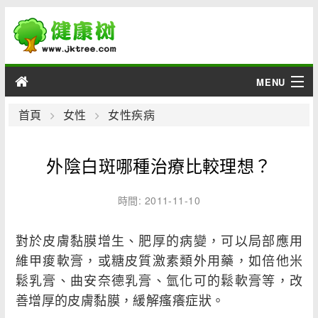
MENU
男性
首頁
女性
女性疾病
女性
外陰白斑哪種治療比較理想？
育兒
時間: 2011-11-10
老人
對於皮膚黏膜增生、肥厚的病變，可以局部應用
綜合
維甲痠軟膏，或糖皮質激素類外用藥，如倍他米
鬆乳膏、曲安奈德乳膏、氫化可的鬆軟膏等，改
疾病
善增厚的皮膚黏膜，緩解瘙癢症狀。