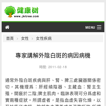
MENU
男性
首頁
女性
女性疾病
女性
專家講解外陰白斑的病因病機
育兒
時間: 2011-02-18
老人
通常外陰白斑疾病與肝、腎、脾三處臟器關係密
綜合
切，其機理爲：肝經繞陰器、主藏血：腎主生
殖，開竅於二陰;脾主肌肉。臨牀表現可分爲虛和
疾病
實兩種症狀。所謂虛者，是指血虛失容化燥，以