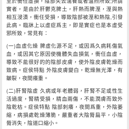
至於衝任虛損，陰部失去濡養或者溫煦所致;所謂
實者，是由於肝鬱克脾土，肝熱而脾溼，溼與熱
相互浸漬，衝任受損，導致陰部被溼和熱陰,引發
此病。臨牀上以虛症爲主，即是實症也是本虛受
邪所致，常見有：
(一)血虛化燥 脾虛化源不足，或因爲久病耗傷氣
血，或因其它原因使機體失血損氣，衝任血虛，
導致不能很好的的陰部皮膚，使外陰皮膚乾燥而
致病。症侯特點 外陰皮膚變白，乾燥無光澤，有
皺裂，夜間癢重。
(二)肝腎陰虛 久病或年老體弱，肝腎不足或性生
活過度，腎精受損，精血兩傷，不能潤膚而致外
陰乾枯。症侯特點 陰部刺癢，夜間爲重，外陰萎
縮，病損處乾燥薄脆，嚴重者大陰脣扁平，小陰
脣消失，陰道口縮小。