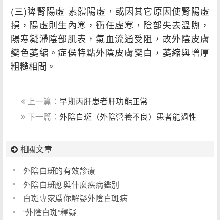
(三)脾腎陽虛 素體陽虛，或因其它原因使腎陽虛
損，陽虛則生內寒，衝任虛寒，陰部失去溫煦，
陽寒凝滯陰部肌表，氣血流通受阻，故外陰皮膚
變色萎縮。症侯特點外陰皮膚變白，萎縮與增厚
粗糙相間。
上一篇：
早期丙肝患者肝功能正常
下一篇：
外陰白斑（外陰營養不良）患者能過性
生活和生小孩嗎
相關文章
外陰白斑的有效診療
外陰白斑應與什麼疾病鑑別
白斑專家爲你解疑外陰白斑病
“外陰白斑”釋疑