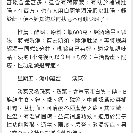
基酸含量甚多，還含有荷爾蒙，有助於補腎壯
陽。在西方，也有人用白蘭地酒浸蝦以壯陽，鑑
於此，便不難知道爲何扶陽不可缺少蝦了。
推薦：醉蝦：原料：蝦600克，紹酒適量。製
法：將蝦洗淨，剪去頭須，除淨肚腸。再將蝦與
紹酒一同煮2分鐘，根據自己喜好，適當加調味
品。浸泡1小時後可以食用。功效：主治腎虛、陽
痿、性功能減退等症。
星期五：海中雞蛋——淡菜
淡菜又名珠菜、殼菜。含豐富蛋白質、碘、B
族維生素、鋅、鐵、鈣、磷等。中醫認爲淡菜補
肝腎、益精血，可治療各種虛勞之症。其味鹹，
性溫，有溫腎固精、益氣補虛功效。適用於男子
性功能障礙、遺精、陽痿、房勞、消渴等症。男
子常食可強壯身體增強性功能。