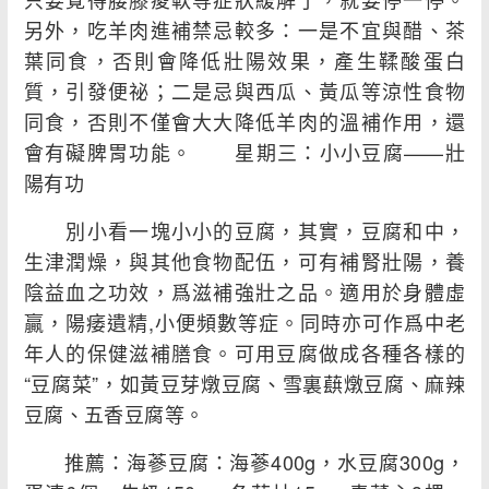
另外，吃羊肉進補禁忌較多：一是不宜與醋、茶
葉同食，否則會降低壯陽效果，產生鞣酸蛋白
質，引發便祕；二是忌與西瓜、黃瓜等涼性食物
同食，否則不僅會大大降低羊肉的溫補作用，還
會有礙脾胃功能。 星期三：小小豆腐——壯
陽有功
別小看一塊小小的豆腐，其實，豆腐和中，
生津潤燥，與其他食物配伍，可有補腎壯陽，養
陰益血之功效，爲滋補強壯之品。適用於身體虛
贏，陽痿遺精,小便頻數等症。同時亦可作爲中老
年人的保健滋補膳食。可用豆腐做成各種各樣的
“豆腐菜”，如黃豆芽燉豆腐、雪裏蕻燉豆腐、麻辣
豆腐、五香豆腐等。
推薦：海蔘豆腐：海蔘400g，水豆腐300g，