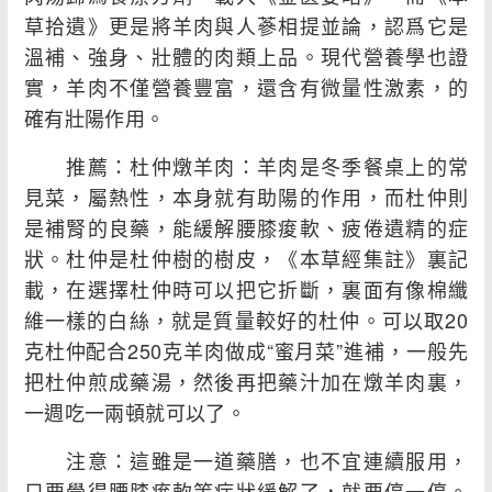
草拾遺》更是將羊肉與人蔘相提並論，認爲它是
溫補、強身、壯體的肉類上品。現代營養學也證
實，羊肉不僅營養豐富，還含有微量性激素，的
確有壯陽作用。
推薦：杜仲燉羊肉：羊肉是冬季餐桌上的常
見菜，屬熱性，本身就有助陽的作用，而杜仲則
是補腎的良藥，能緩解腰膝痠軟、疲倦遺精的症
狀。杜仲是杜仲樹的樹皮，《本草經集註》裏記
載，在選擇杜仲時可以把它折斷，裏面有像棉纖
維一樣的白絲，就是質量較好的杜仲。可以取20
克杜仲配合250克羊肉做成“蜜月菜”進補，一般先
把杜仲煎成藥湯，然後再把藥汁加在燉羊肉裏，
一週吃一兩頓就可以了。
注意：這雖是一道藥膳，也不宜連續服用，
只要覺得腰膝痠軟等症狀緩解了，就要停一停。