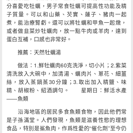
分喜愛吃牡蠣，男子常食牡蠣可提高性功能及精
子質量。可以和山藥、芡實、蓮子、豬肉一起
煮，能治療腎虧。還可以將牡蠣和甲魚一起燉，
或者做韭菜炒牡蠣肉，放一點牛肉或羊肉，達到
蛋白互補，口感也非常好。
推薦：天然牡蠣湯
做法：1.鮮牡蠣肉60克洗淨，切小片；2.紫菜
清洗放入大碗中，加清湯、蠣肉片、蔥花、細薑
絲，放入蒸鍋蒸30分鐘；3.取出加入精鹽、味
精、胡椒粉、紹酒調勻。 星期日：鮮活水產
——魚類
沿海地區的居民多食魚類食物，因此他們常
是子孫滿堂。人們發現，魚類是滋養性慾的理想
食品，特別是鯊魚肉，作爲性愛的“催化劑”至今仍