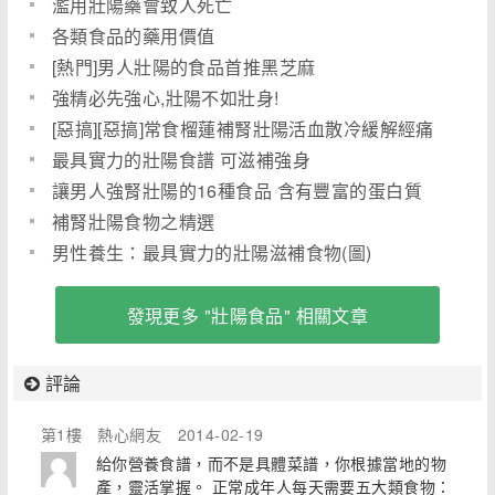
濫用壯陽藥會致人死亡
各類食品的藥用價值
[熱門]男人壯陽的食品首推黑芝麻
強精必先強心,壯陽不如壯身!
[惡搞][惡搞]常食榴蓮補腎壯陽活血散冷緩解經痛
最具實力的壯陽食譜 可滋補強身
讓男人強腎壯陽的16種食品 含有豐富的蛋白質
補腎壯陽食物之精選
男性養生：最具實力的壯陽滋補食物(圖)
發現更多 "壯陽食品" 相關文章
評論
第1樓
熱心網友
2014-02-19
給你營養食譜，而不是具體菜譜，你根據當地的物
產，靈活掌握。 正常成年人每天需要五大類食物：