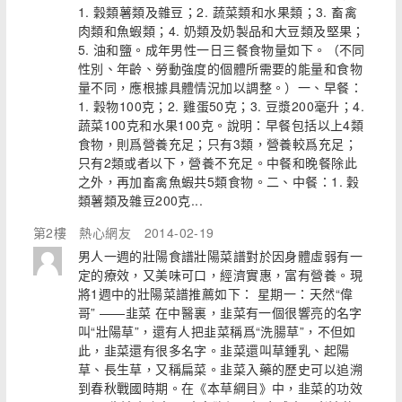
1. 穀類薯類及雜豆；2. 蔬菜類和水果類；3. 畜禽
肉類和魚蝦類；4. 奶類及奶製品和大豆類及堅果；
5. 油和鹽。成年男性一日三餐食物量如下。（不同
性別、年齡、勞動強度的個體所需要的能量和食物
量不同，應根據具體情況加以調整。）一、早餐：
1. 穀物100克；2. 雞蛋50克；3. 豆漿200毫升；4.
蔬菜100克和水果100克。說明：早餐包括以上4類
食物，則爲營養充足；只有3類，營養較爲充足；
只有2類或者以下，營養不充足。中餐和晚餐除此
之外，再加畜禽魚蝦共5類食物。二、中餐：1. 穀
類薯類及雜豆200克...
第2樓
熱心網友
2014-02-19
男人一週的壯陽食譜壯陽菜譜對於因身體虛弱有一
定的療效，又美味可口，經濟實惠，富有營養。現
將1週中的壯陽菜譜推薦如下： 星期一：天然“偉
哥” ——韭菜 在中醫裏，韭菜有一個很響亮的名字
叫“壯陽草”，還有人把韭菜稱爲“洗腸草”，不但如
此，韭菜還有很多名字。韭菜還叫草鍾乳、起陽
草、長生草，又稱扁菜。韭菜入藥的歷史可以追溯
到春秋戰國時期。在《本草綱目》中，韭菜的功效