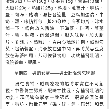
蛋清6個，牛奶150g，冬菇片15g，青菜心3棵，
火腿片20g，熟雞片25g，料酒、蔥薑汁、味精、
鹽、肉湯、豬油、澱粉各適量。豆腐加蛋清、牛
奶、鹽、味精拌勻，蒸20分鐘；海蔘切片，沸水
焯一下。鍋內放入豬油，下海蔘、料酒、蔥薑
汁、鹽、味精、肉湯燒開，燜入味後，加火腿
片、冬菇片、熟雞片、青菜心燒燉片刻，澱粉勾
芡，起鍋裝盤，海蔘放在盤中間，再將芙蓉豆腐
放在海蔘四周，即可佐餐食用。功效補腎壯陽，
滋陰養血，豐肌。
星期四：男蝦女蟹——男士壯陽勿忘吃蝦
男性食補，威風凜凜的蝦將軍實在不可忽
視。中醫養生認爲，蝦味甘性溫，有補腎壯陽的
功能。現代營養學家一致認爲，蝦營養價值豐
富，脂肪、微量元素（磷、鋅、鈣、鐵等）和氨