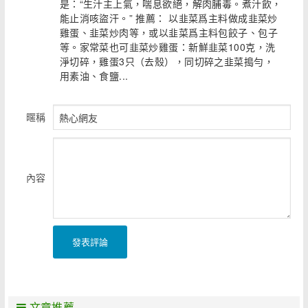
是：“生汁主上氣，喘息欲絕，解肉脯毒。煮汁飲，
能止消咳盜汗。” 推薦： 以韭菜爲主料做成韭菜炒
雞蛋、韭菜炒肉等，或以韭菜爲主料包餃子、包子
等。家常菜也可韭菜炒雞蛋：新鮮韭菜100克，洗
淨切碎，雞蛋3只（去殼），同切碎之韭菜搗勻，
用素油、食鹽...
暱稱
內容
發表評論
文章推薦