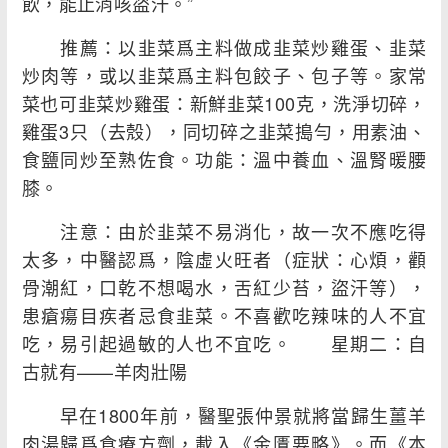
飲，能止消咳盜汗。”
推薦：以韭菜爲主料做成韭菜炒雞蛋、韭菜
炒肉等，或以韭菜爲主料包餃子、包子等。家常
菜也可韭菜炒雞蛋：新鮮韭菜100克，洗淨切碎，
雞蛋3只（去殼），同切碎之韭菜搗勻，用素油、
食鹽同炒至熟佐食。功能：溫中養血、溫腎暖腰
膝。
注意：由於韭菜不易消化，故一次不應吃得
太多，中醫認爲，陰虛火旺者（症狀：心煩，顴
骨潮紅，口乾不想喝水，舌紅少苔，盜汗等），
患瘡瘍目疾者忌食韭菜。不喜歡吃辣味的人不宜
吃，易引起過敏的人也不宜吃。 星期二：自
古就有——羊肉壯陽
早在1800年前，醫聖張仲景就將當歸生薑羊
肉湯歸爲食療方劑，載入《金匱要略》。而《本