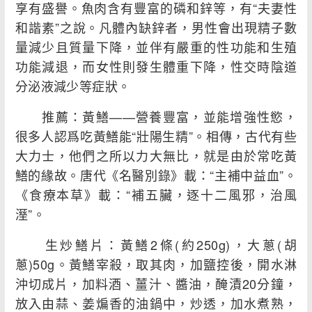
享有盛譽。魚肉含有豐富的磷和鋅等，有“夫妻性
和諧素”之說。凡體內缺鋅者，男性會出現精子數
量減少且質量下降，並伴有嚴重的性功能和生殖
功能減退，而女性則發生體重下降，性交時陰道
分泌液減少等症狀。
推薦：黃鱔——營養豐富，並能增強性慾，
很多人認爲吃黃鱔能“壯陽生精”。相傳，古代有些
大力士，他們之所以力大無比，就是由於常吃黃
鱔的緣故。唐代《名醫別錄》載：“主補中益血”。
《食療本草》載：“補五臟，逐十二風邪，治風
溼”。
生炒鱔片：黃鱔2條(約250g)，大蔥(胡
蔥)50g。黃鱔宰殺，取其肉，加鹽控後，開水淋
沖切成片，加料酒、薑汁、醬油，醃漬20分鐘，
放入由蒜、姜煸香的油鍋中，炒透，加水煮熟，