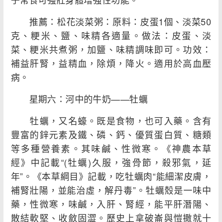
推薦：松花淡菜粥：原料：皮蛋1個、淡菜50
克、粳米、鹽、味精各適量。做法：皮蛋、淡
菜、粳米共煮粥，加鹽、味精調味即可。功效：
補益肝腎，益精血，除煩，降火。適用於高血壓
病。
星期六：河中的牛奶——牡蠣
牡蠣，又名蠔。既是食物，也可入藥。含有
豐富的鋅元素及鐵、磷、鈣、優質蛋白質、糖類
等多種營養素。其味鹹、性微寒。《神農本草
經》中記載“(牡蠣)久服，強骨節，殺邪氣，延
年”。《本草綱目》記載，吃牡蠣肉“能細潔皮膚，
補腎壯陽，並能治虛，解丹毒”。牡蠣殼是一味中
藥，性微寒，味鹹，入肝、腎經，能平肝潛陽、
散結軟堅、收斂固澀。歷史上拿破崙與愷撒就十