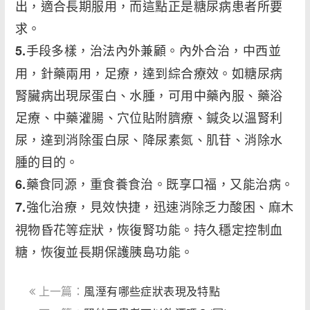
出，適合長期服用，而這點正是糖尿病患者所要
求。
手段多樣，治法內外兼顧。內外合治，中西並
5.
用，針藥兩用，足療，達到綜合療效。如糖尿病
腎臟病出現尿蛋白、水腫，可用中藥內服、藥浴
足療、中藥灌腸、穴位貼附臍療、鍼灸以溫腎利
尿，達到消除蛋白尿、降尿素氮、肌苷、消除水
腫的目的。
藥食同源，重食養食治。既享口福，又能治病。
6.
強化治療，見效快捷，迅速消除乏力酸困、麻木
7.
視物昏花等症狀，恢復腎功能。持久穩定控制血
糖，恢復並長期保護胰島功能。
上一篇：
風溼有哪些症狀表現及特點