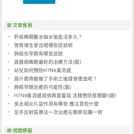
文章推薦
肝癌晚期腹水抽水後能活多久？
骨質增生會出現哪些症狀呢
肺癌在早期有哪些症狀
直腸癌晚期最好的治療方法(圖)
幼兒如何預防H7N9禽流感
爲什麼痔瘡做了手術之後還會便血呢？
肺癌早期治癒的可能性(圖)
H7N9禽流感疫情再度蔓延 怎樣預防是關鍵!(圖)
吳太咽炎片副作用有哪些 應注意些什麼
足手反射區療法一次治癒右眼麥粒腫一例
相關標籤