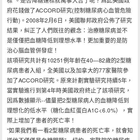
標”。是否降糖達標就萬事大吉了呢？爲此美國政
府花錢做了ACCORD研究(控制糖尿病心血管危險
行動)。2008年2月6日，美國聯邦政府公佈了研究
結果，糾正了人們既往的觀念：治療糖尿病並不
是僅僅把血糖降低到理想水準！更加重要的是防
治心腦血管併發症！
該項研究共計有10251例年齡在40—82歲的2型糖
尿病患者入組，全美國以及加拿大的77家醫院參
加了ACCORD研究。原來計劃實驗研究持續5年，
當實驗進行到第4年時美國政府終止了該項研究，
因爲數據顯示--儘量把2型糖尿病人的血糖降低到
理想化的低水平（糖化血紅蛋白A1C<6.0%），實
際上增加了患者的死亡率！
“如果我們看一看2型糖尿病患者的死亡率，就會知