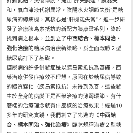
針對此點，突破傳統，提出“肝失調達，臟器失
和，氣血津液代謝異常，陰陽水火調節失衡”是糖
尿病的總病機，其核心是“肝機能失常”。進一步研
發了治療胰島素抵抗的新配方胰康靈系列，終於
找到病之根本，並創立了
中西結合、標本同治、
的糖尿病治療新策略，爲全面戰勝２型
強化治療
糖尿病打下了基礎。
糖尿病的許多併發症是以胰島素抵抗爲基礎，西
藥治療併發症療效不理想，原因在於糖尿病導致
的體質變化（胰島素抵抗）未得到改善，這些發
生於全身的病變正是西藥治療的薄弱環節。有什
麼樣的治療理念就有什麼樣的治療效果！經過10
多年的研究實踐，我們創立了先進的《
中西結
》臨牀規程治療２型糖
合、標本同治、強化治療