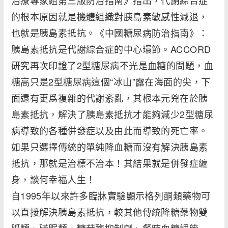
治療專家組第三版防治指南》指出，代謝綜合症
的根本原因就是機體組織對胰島素敏感性減退，
也就是胰島素抵抗。《中國糖尿病防治指南》：
胰島素抵抗是代謝綜合症的中心環節。ACCORD
研究再次印證了2型糖尿病不光是血糖的問題，血
糖高只是2型糖尿病這個“冰山”露在海面的尖，下
面還有更爲複雜的代謝紊亂，其根本元兇在於胰
島素抵抗，解決了胰島素抵抗才能夠減少2型糖尿
病導致的各種併發症以及由此而導致的死亡率。
如果只選擇傳統的單純降血糖而沒有解決胰島素
抵抗，那就是治標不治本！其結果就是併發症纏
身，談何幸福人生！
自1995年以來許多臨牀實驗顯示格列酮類藥物可
以直接解決胰島素抵抗，較其他傳統降糖藥物雙