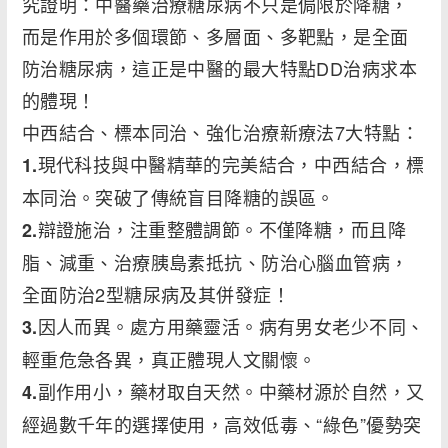
究證明：中醫藥治療糖尿病不只是侷限於降糖，
而是作用於多個環節、多層面、多靶點，是全面
防治糖尿病，這正是中醫的最大特點DD治病求本
的體現！
中西結合、標本同治、強化治療新療法7大特點：
現代科技與中醫精華的完美結合，中西結合，標
1.
本同治。突破了傳統盲目降糖的誤區。
辯證施治，注重整體調節。不僅降糖，而且降
2.
脂、減重、治療胰島素抵抗、防治心腦血管病，
全面防治2型糖尿病及其併發症！
因人而異。處方用藥靈活。病有男女老少不同、
3.
輕重危急各異，真正體現人文關懷。
副作用小，藥材取自天然。中藥材源於自然，又
4.
經過數千年的選擇使用，高效低毒、“綠色”優勢突