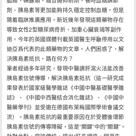
胍類、磺脲類、糖苷酶抑制劑、餐時血糖調節
劑、胰島素等更加能夠持久穩定控制血糖，但是
隨着臨牀推廣應用，新近幾年發現這類藥物存在
導致女性2型糖尿病骨折、加重心臟衰竭等副作
用，今年的英國媒體刊載英國醫生呼籲停用以文
迪亞爲代表的此類藥物的文章。人們困惑了，解
決胰島素抵抗，路在何方？
筆者經過多年研究，發現中醫調肝瀉火法能改善
胰島素信號傳導，解決胰島素抵抗（這一研究成
果發表於國家級醫學雜誌《中國中醫基礎醫學雜
誌》、《中國中西醫結合消化雜誌》、《中國中
醫藥學刊》並受邀在德國布萊梅國際學術會議交
流）。胰島素抵抗的最重要原因在於受體後環節
胰島素信號的傳導障礙，這是“關鍵”中的“關鍵”。