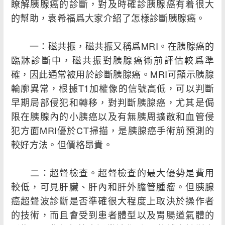
瞭解胰腺癌的診斷，對及時確診胰腺癌有着很大
的幫助，袁希福爲大家介紹了怎樣診斷胰腺癌。
一：磁共振，磁共振又稱爲MRI。在胰腺癌的
臨牀診斷中，磁共振對胰腺癌術前評估較爲準
確，因此通常被用於診斷胰腺癌。MRI可顯示胰腺
輪廓異常，根據T1加權像的信號高低，可以判斷
早期局部侵犯和轉移，對判斷胰腺癌，尤其是侷
限在胰腺內的小胰癌以及有無胰周擴散和血管侵
犯方面MRI優於CT掃描，是胰腺癌手術前預測的
較好方法。但價格昂貴。
二：超聲檢查。超聲檢查的最大優勢是費用
較低，可見肝臟、肝內和肝外膽管腫瘤。但胰腺
癌超聲波診斷是否準確很大程度上取決於操作者
的技術，而且會受到患者體型以及胃腸道氣體的