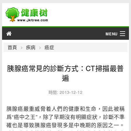
MENU
男性
首頁
疾病
癌症
女性
胰腺癌常見的診斷方式：CT掃描最普
育兒
遍
老人
時間: 2013-12-12
綜合
胰腺癌嚴重威脅着人們的健康和生命，因此被稱
爲“癌中之王”，除了早期沒有明顯症狀，診斷不準
疾病
確也是導致胰腺癌發現多是中晚期的原因之一。