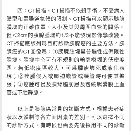
四：CT掃描。CT掃描不依賴手術，不受病人
體型和胃腸道氣體的限制。CT掃描可以顯示胰腺
腫塊的正確位置、大小及其與周圍血管的關係，
但＜2cm的胰腺腫塊約1/3不能發現影像學改變。
CT掃描應該列爲目前診斷胰腺癌的主要方法。胰
腺癌的CT圖像爲：①胰腺腫塊呈普遍性或侷限性
腫塊。腫塊中心可有不規則的輪廓模糊的低密度
區，若低密度區較大，可爲腫瘤壞死或液化表
現；②癌腫侵入或壓迫膽管或胰管時可使其擴
張；③癌腫可侵及胰背脂肪層及包繞腸繫膜上血
管或下腔靜脈。
以上是胰腺癌常見的診斷方式，根據患者症
狀以及體制等各方面因素的差別，可以選擇不同
的診斷方式，有時候也需要先後採用不同的診斷