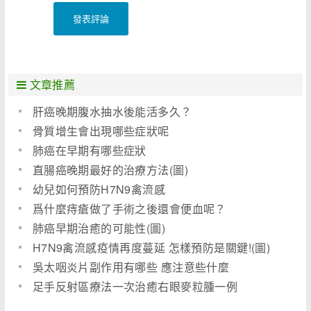
發表評論
文章推薦
肝癌晚期腹水抽水後能活多久？
骨質增生會出現哪些症狀呢
肺癌在早期有哪些症狀
直腸癌晚期最好的治療方法(圖)
幼兒如何預防H7N9禽流感
爲什麼痔瘡做了手術之後還會便血呢？
肺癌早期治癒的可能性(圖)
H7N9禽流感疫情再度蔓延 怎樣預防是關鍵!(圖)
吳太咽炎片副作用有哪些 應注意些什麼
足手反射區療法一次治癒右眼麥粒腫一例