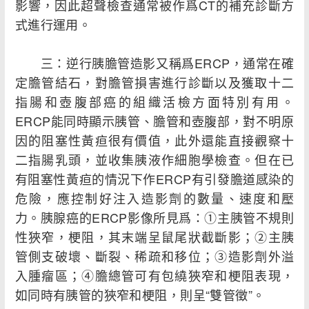
影響，因此超聲檢查通常被作爲CT的補充診斷方
式進行運用。
三：逆行胰膽管造影又稱爲ERCP，通常在確
定膽管結石，對膽管損害進行診斷以及獲取十二
指腸和壺腹部癌的組織活檢方面特別有用。
ERCP能同時顯示胰管、膽管和壺腹部，對不明原
因的阻塞性黃疸很有價值，此外還能直接觀察十
二指腸乳頭，並收集胰液作細胞學檢查。但在已
有阻塞性黃疸的情況下作ERCP有引發膽道感染的
危險，應控制好注入造影劑的數量、速度和壓
力。胰腺癌的ERCP影像所見爲：①主胰管不規則
性狹窄，梗阻，其末端呈鼠尾狀截斷影；②主胰
管側支破壞、斷裂、稀疏和移位；③造影劑外溢
入腫瘤區；④膽總管可有包繞狹窄和梗阻表現，
如同時有胰管的狹窄和梗阻，則呈“雙管徵”。